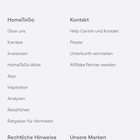
Hausboote auf Fehmarn
HomeToGo
Kontakt
Hausboote in Österreich
Über uns
Help Center und Kontakt
Hausboote in Hamburg
Karriere
Presse
Investoren
Unterkunft vermieten
Hausboote im Harz
HomeToGo Aktie
Affiliate Partner werden
Hausboote in Berlin
App
Inspiration
Hausboote auf Usedom
Analysen
Reiseführer
Hausboote in Schweden
Ratgeber für Vermieter
Hausboote in Italien
Rechtliche Hinweise
Unsere Marken