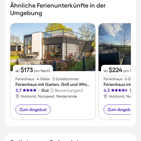
Ähnliche Ferienunterkünfte in der
Umgebung
$173
$224
ab
pro Nacht
ab
pro Nacht
Ferienhaus ∙ 4 Gäste ∙ 3 Schlafzimmer
Ferienhaus ∙ 6 Gäste 
Ferienhaus mit Garten, Grill und Whirlpool | Panoramablick
3,7
Gut
(3 Bewertungen)
4,2
Sehr 
Hulshorst, Nunspeet, Niederlande
Hulshorst, Nunspee
Zum Angebot
Zum Angebot