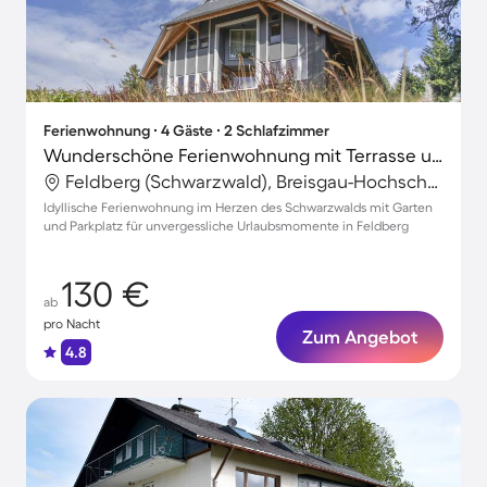
Ferienwohnung ∙ 4 Gäste ∙ 2 Schlafzimmer
Wunderschöne Ferienwohnung mit Terrasse und Garten | Naturblick
Feldberg (Schwarzwald), Breisgau-Hochschwarzwald, Deutschland
Idyllische Ferienwohnung im Herzen des Schwarzwalds mit Garten
und Parkplatz für unvergessliche Urlaubsmomente in Feldberg
130 €
ab
pro Nacht
Zum Angebot
4.8