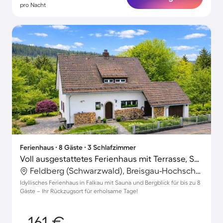
pro Nacht
Ferienhaus ∙ 8 Gäste ∙ 3 Schlafzimmer
Voll ausgestattetes Ferienhaus mit Terrasse, Sauna und Grill | Gartenblick | Ideal für Homeoffice | Haustiere sind willkommen
Feldberg (Schwarzwald), Breisgau-Hochschwarzwald, Deutschland
Idyllisches Ferienhaus in Falkau mit Sauna und Bergblick für bis zu 8
Gäste – Ihr Rückzugsort für erholsame Tage!
161 €