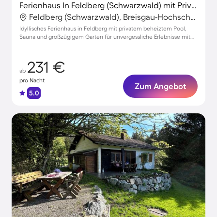
Ferienhaus In Feldberg (Schwarzwald) mit Privatem Pool
Feldberg (Schwarzwald), Breisgau-Hochschwarzwald, Deutschland
Idyllisches Ferienhaus in Feldberg mit privatem beheiztem Pool,
Sauna und großzügigem Garten für unvergessliche Erlebnisse mit
bis zu 14 Gästen
231 €
ab
pro Nacht
Zum Angebot
5.0