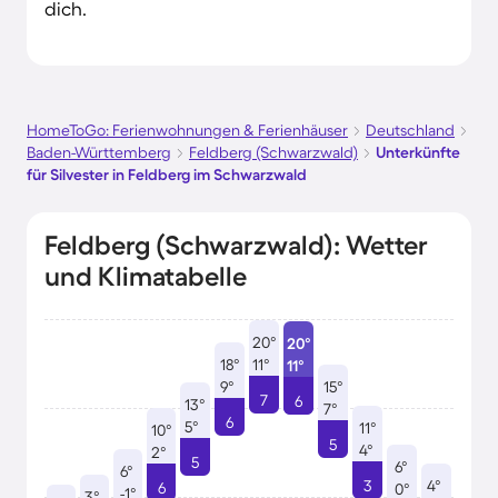
dich.
HomeToGo: Ferienwohnungen & Ferienhäuser
Deutschland
Baden-Württemberg
Feldberg (Schwarzwald)
Unterkünfte
für Silvester in Feldberg im Schwarzwald
Feldberg (Schwarzwald): Wetter
und Klimatabelle
20°
20°
18°
11°
11°
9°
15°
7
6
13°
7°
6
5°
11°
10°
5
4°
2°
5
6°
6°
3
4°
6
0°
-1°
3°