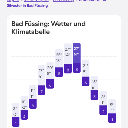
Silvester in Bad Füssing
Bad Füssing: Wetter und
Klimatabelle
27°
27°
14°
25°
14°
13°
21°
20°
8
8
17°
9°
8°
8
4°
15°
6
6
6°
11°
7
1°
3
8°
6°
1°
5°
4
-2°
3°
-1°
2
-3°
3
1
1