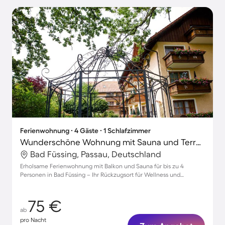
Ferienwohnung ∙ 4 Gäste ∙ 1 Schlafzimmer
Wunderschöne Wohnung mit Sauna und Terrasse
Bad Füssing, Passau, Deutschland
Erholsame Ferienwohnung mit Balkon und Sauna für bis zu 4
Personen in Bad Füssing – Ihr Rückzugsort für Wellness und
Entspannung
75 €
ab
pro Nacht