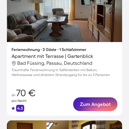
Ferienwohnung ∙ 3 Gäste ∙ 1 Schlafzimmer
Apartment mit Terrasse | Gartenblick
Bad Füssing, Passau, Deutschland
Traumhafte Ferienwohnung in Safferstetten mit Balkon,
Wellnessoase und direktem Strandzugang für bis zu 3 Personen
70 €
ab
pro Nacht
Zum Angebot
4.3