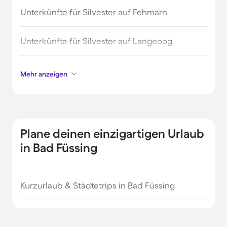
Unterkünfte für Silvester auf Fehmarn
Unterkünfte für Silvester auf Langeoog
Unterkünfte für Silvester auf Norderney
Mehr anzeigen
Unterkünfte für Silvester in Amberg
Unterkünfte für Silvester in Aschaffenburg
Plane deinen einzigartigen Urlaub
in Bad Füssing
Unterkünfte für Silvester in Bamberg
Unterkünfte für Silvester in Berchtesgaden
Kurzurlaub & Städtetrips in Bad Füssing
Unterkünfte für Silvester in Boltenhagen