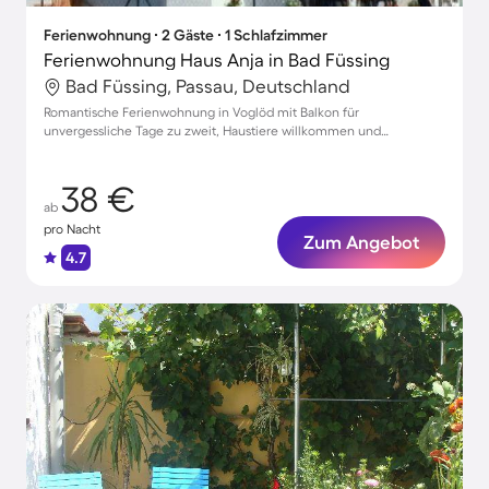
Ferienwohnung ∙ 2 Gäste ∙ 1 Schlafzimmer
Ferienwohnung Haus Anja in Bad Füssing
Bad Füssing, Passau, Deutschland
Romantische Ferienwohnung in Voglöd mit Balkon für
unvergessliche Tage zu zweit, Haustiere willkommen und
Parkmöglichkeit inklusive
38 €
ab
pro Nacht
Zum Angebot
4.7