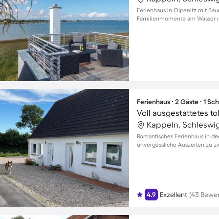
Ferienhaus in Olpenitz mit Sa
Familienmomente am Wasser m
Ferienhaus ∙ 2 Gäste ∙ 1 Sc
Kappeln, Schleswi
Romantisches Ferienhaus in de
unvergessliche Auszeiten zu zw
4.9
Exzellent
(43 Bewe