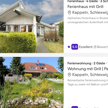
Ferienhaus ∙ 4 Gäste ∙ 3 S
Ferienhaus mit Grill
Kappeln, Schleswi
Idyllisches Ferienhaus in Rück
unvergesslichen Aufenthalt mit
5.0
Exzellent
(8 Bewer
Ferienwohnung ∙ 2 Gäste ∙
Wohnung mit Grill | 
Kappeln, Schleswi
Romantische Ferienwohnung mit
Tage zu zweit mit Balkon und P