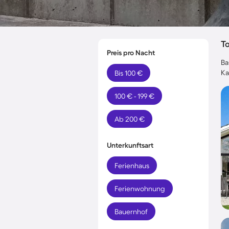
T
Preis pro Nacht
Ba
Ka
Bis 100 €
100 € - 199 €
Ab 200 €
Unterkunftsart
Ferienhaus
Ferienwohnung
Bauernhof