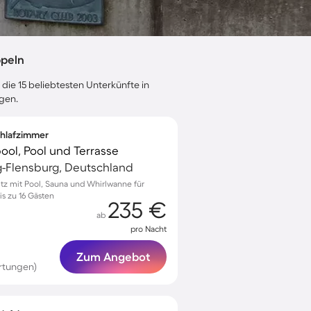
ppeln
 die 15 beliebtesten Unterkünfte in
gen.
Schlafzimmer
ool, Pool und Terrasse
g-Flensburg, Deutschland
itz mit Pool, Sauna und Whirlwanne für
s zu 16 Gästen
235 €
ab
pro Nacht
Zum Angebot
rtungen)