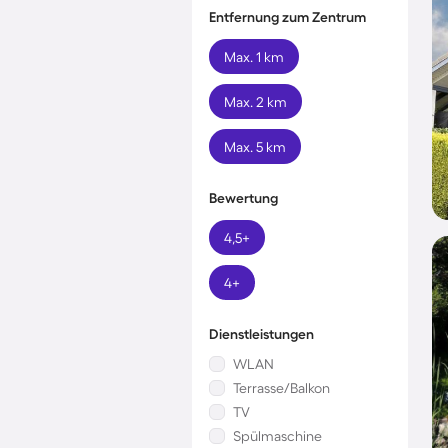
Entfernung zum Zentrum
Max. 1 km
Max. 2 km
Max. 5 km
Bewertung
4,5+
4+
Dienstleistungen
WLAN
Terrasse/Balkon
TV
Spülmaschine