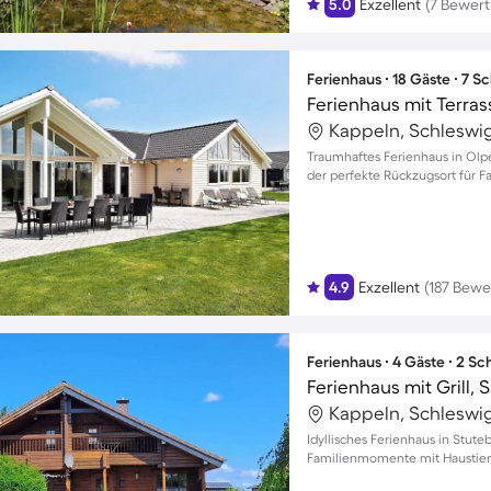
5.0
Exzellent
(7 Bewer
Ferienhaus ∙ 18 Gäste ∙ 7 
Ferienhaus mit Terrass
Kappeln, Schleswi
Traumhaftes Ferienhaus in Olpe
der perfekte Rückzugsort für F
4.9
Exzellent
(187 Bew
Ferienhaus ∙ 4 Gäste ∙ 2 S
Ferienhaus mit Grill, 
Kappeln, Schleswi
Idyllisches Ferienhaus in Stut
Familienmomente mit Haustier