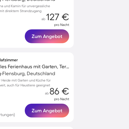
una und Kamin für unvergessliche
it direktem Strandzugang
127 €
ab
pro Nacht
Zum Angebot
hlafzimmer
Voll ausgestattetes tolles Ferienhaus mit Garten, Terrasse und Grill | Haustierfreundlich
g-Flensburg, Deutschland
r Heide mit Garten und Küche für
eit, auch für Haustiere geeignet
86 €
ab
pro Nacht
Zum Angebot
rtungen)