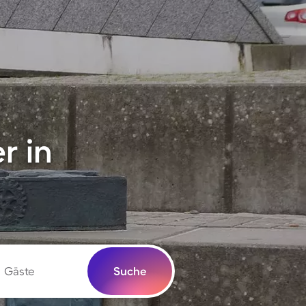
r in
Gäste
Suche