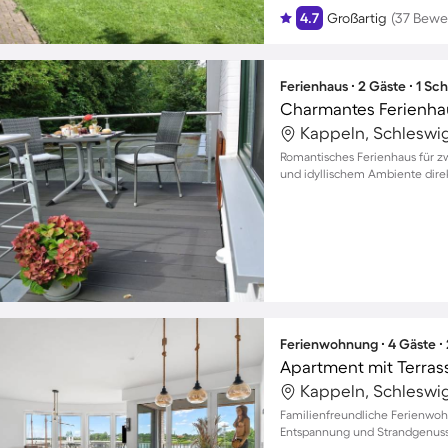
4.7
Großartig
(37 Bewe
Ferienhaus ∙ 2 Gäste ∙ 1 Sc
Charmantes Ferienhau
Kappeln, Schleswi
Romantisches Ferienhaus für zw
und idyllischem Ambiente dire
Ferienwohnung ∙ 4 Gäste ∙
Apartment mit Terrass
Kappeln, Schleswi
Familienfreundliche Ferienwohn
Entspannung und Strandgenuss 