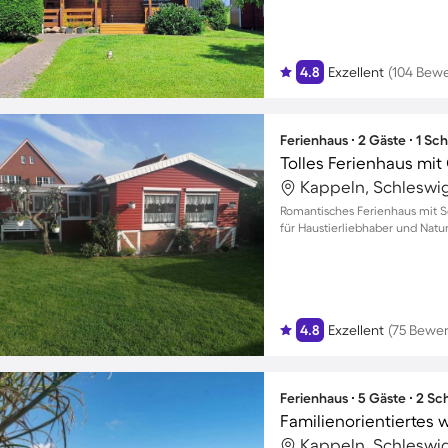
4.8
Exzellent
(104 Bew
Ferienhaus ∙ 2 Gäste ∙ 1 Sc
Kappeln, Schleswi
Romantisches Ferienhaus mit Se
für Haustierliebhaber und Natu
4.8
Exzellent
(75 Bewe
Ferienhaus ∙ 5 Gäste ∙ 2 S
Kappeln, Schleswi