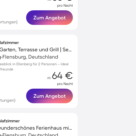
pro Nacht
Zum Angebot
ertungen)
hlafzimmer
Tolles Ferienhaus mit Garten, Terrasse und Grill | Seeblick | Hunde erlaubt
g-Flensburg, Deutschland
eblick in Ellenberg für 2 Personen – Ideal
rfreunde
64 €
ab
pro Nacht
Zum Angebot
rtungen)
chlafzimmer
Familienorientiertes wunderschönes Ferienhaus mit Grill, Garten und Terrasse | Naturblick | Haustiere erlaubt
g-Flensburg, Deutschland