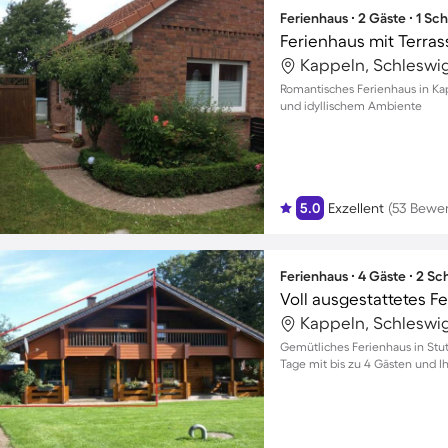
Ferienhaus ∙ 2 Gäste ∙ 1 Sc
Ferienhaus mit Terras
Kappeln, Schleswi
Romantisches Ferienhaus in Kap
und idyllischem Ambiente
5.0
Exzellent
(53 Bewe
Ferienhaus ∙ 4 Gäste ∙ 2 S
Kappeln, Schleswi
Gemütliches Ferienhaus in Stu
Tage mit bis zu 4 Gästen und I