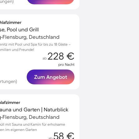
tungen)
Schlafzimmer
e, Pool und Grill
g-Flensburg, Deutschland
nitz mit Pool und Spa für bis zu 18 Gäste –
amilien und Freunde!
228 €
ab
pro Nacht
Zum Angebot
ertungen)
chlafzimmer
Sauna und Garten | Naturblick
g-Flensburg, Deutschland
ebüll mit Sauna und Kamin für erholsame
en im eigenen Garten
58 €
ab