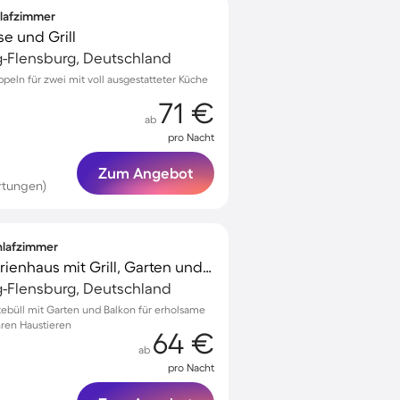
hlafzimmer
se und Grill
g-Flensburg, Deutschland
peln für zwei mit voll ausgestatteter Küche
71 €
ab
pro Nacht
Zum Angebot
rtungen)
chlafzimmer
Voll ausgestattetes Ferienhaus mit Grill, Garten und Terrasse | Naturblick | Haustiere sind willkommen
g-Flensburg, Deutschland
tebüll mit Garten und Balkon für erholsame
hren Haustieren
64 €
ab
pro Nacht