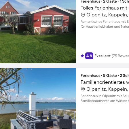
Ferienhaus ∙ 2 Gäste ∙ 1 Sc
Olpenitz, Kappeln
Romantisches Ferienhaus mit Se
für Haustierliebhaber und Natu
4.8
Exzellent
(75 Bewe
Ferienhaus ∙ 5 Gäste ∙ 2 S
Olpenitz, Kappeln
Ferienhaus in Olpenitz mit Sa
Familienmomente am Wasser m