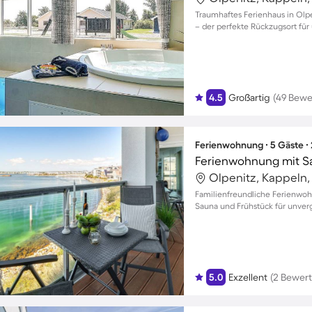
Traumhaftes Ferienhaus in Olpe
– der perfekte Rückzugsort fü
4.5
Großartig
(49 Bewe
Ferienwohnung ∙ 5 Gäste ∙
Ferienwohnung mit Sa
Olpenitz, Kappeln
Familienfreundliche Ferienwoh
Sauna und Frühstück für unve
5.0
Exzellent
(2 Bewer