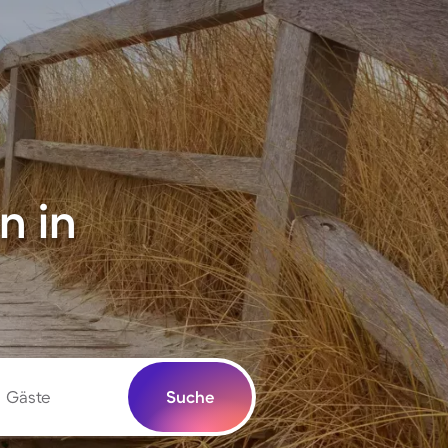
n in
Gäste
Suche