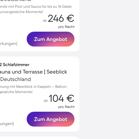
nitz mit Pool und Sauna für bis zu 16 Gäste
r unvergessliche Momente!
246 €
ab
pro Nacht
Zum Angebot
rtungen)
 2 Schlafzimmer
una und Terrasse | Seeblick
, Deutschland
nung mit Meerblick in Kappeln – Balkon,
rgessliche Momente!
104 €
ab
pro Nacht
Zum Angebot
tungen)