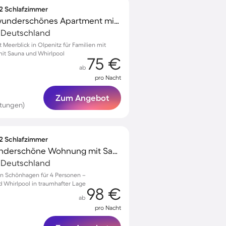
 2 Schlafzimmer
Familienorientiertes wunderschönes Apartment mit Terrasse, Whirlpool und Sauna | Meerblick | Strand in der Nähe | Hunde erlaubt
, Deutschland
Meerblick in Olpenitz für Familien mit
mit Sauna und Whirlpool
75 €
ab
pro Nacht
Zum Angebot
rtungen)
 2 Schlafzimmer
Voll ausgestattete wunderschöne Wohnung mit Sauna, Grill und Terrasse | Wasserblick | Neben dem Strand
, Deutschland
in Schönhagen für 4 Personen –
 Whirlpool in traumhafter Lage
98 €
ab
pro Nacht