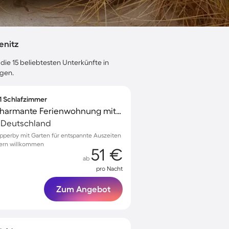
enitz
die 15 beliebtesten Unterkünfte in
ngen.
 1 Schlafzimmer
Familienfreundliche charmante Ferienwohnung mit Garten und Terrasse | Haustiere sind willkommen
, Deutschland
opperby mit Garten für entspannte Auszeiten
itern willkommen
51 €
ab
pro Nacht
Zum Angebot