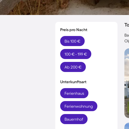
T
Preis pro Nacht
Ba
Ol
Bis 100 €
100 € - 199 €
Ab 200 €
Unterkunftsart
Ferienhaus
Ferienwohnung
Bauernhof