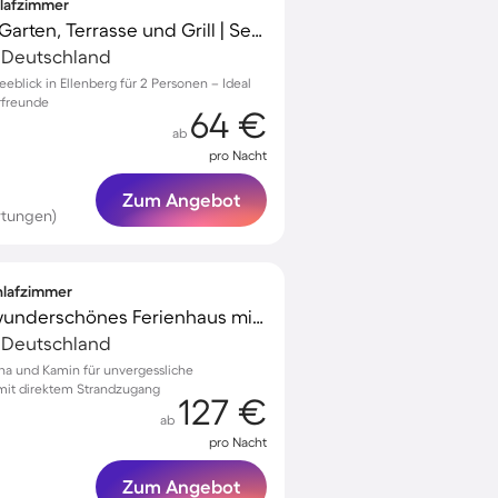
hlafzimmer
Tolles Ferienhaus mit Garten, Terrasse und Grill | Seeblick | Hunde erlaubt
, Deutschland
eblick in Ellenberg für 2 Personen – Ideal
rfreunde
64 €
ab
pro Nacht
Zum Angebot
rtungen)
chlafzimmer
Familienorientiertes wunderschönes Ferienhaus mit Grill, Garten und Terrasse | Naturblick | Haustiere erlaubt
, Deutschland
una und Kamin für unvergessliche
it direktem Strandzugang
127 €
ab
pro Nacht
Zum Angebot