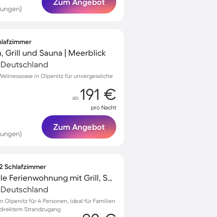
Zum Angebot
tungen)
chlafzimmer
, Grill und Sauna | Meerblick
, Deutschland
ellnessoase in Olpenitz für unvergessliche
191 €
ab
pro Nacht
Zum Angebot
tungen)
 2 Schlafzimmer
Familienorientierte tolle Ferienwohnung mit Grill, Sauna und Garten | Meerblick | Haustierfreundlich
, Deutschland
 Olpenitz für 4 Personen, ideal für Familien
 direktem Strandzugang