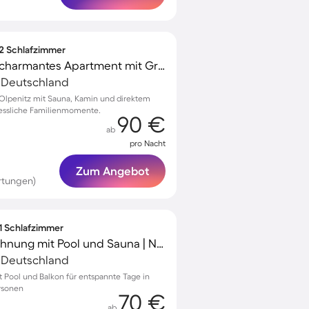
 2 Schlafzimmer
Familienfreundliches charmantes Apartment mit Grill, Terrasse und Sauna | Strand in der Nähe
, Deutschland
Olpenitz mit Sauna, Kamin und direktem
essliche Familienmomente.
90 €
ab
pro Nacht
Zum Angebot
rtungen)
 1 Schlafzimmer
Voll ausgestattete Wohnung mit Pool und Sauna | Neben dem Strand
, Deutschland
Pool und Balkon für entspannte Tage in
ersonen
70 €
ab