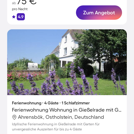
75 €
ab
pro Nacht
Zum Angebot
4.9
Ferienwohnung ∙ 4 Gäste ∙ 1 Schlafzimmer
Ferienwohnung Wohnung in Gießelrade mit Großem Garten
Ahrensbök, Ostholstein, Deutschland
Idyllische Ferienwohnung in Gießelrade mit Garten für
unvergessliche Auszeiten für bis zu 4 Gäste