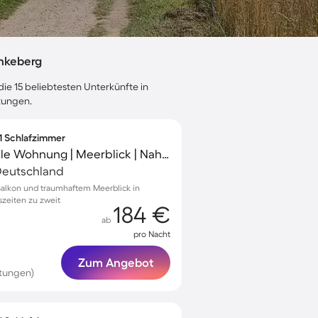
nkeberg
ie 15 beliebtesten Unterkünfte in
tungen.
 1 Schlafzimmer
Familienorientierte tolle Wohnung | Meerblick | Nah am Strand
Deutschland
Balkon und traumhaftem Meerblick in
szeiten zu zweit
184 €
ab
pro Nacht
Zum Angebot
tungen)