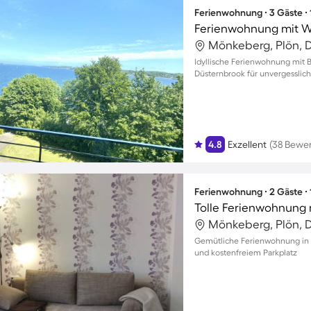
Ferienwohnung ∙ 3 Gäste ∙
Ferienwohnung mit W
Mönkeberg, Plön, 
Idyllische Ferienwohnung mit B
Düsternbrook für unvergesslich
4.8
Exzellent
(38 Bewe
Ferienwohnung ∙ 2 Gäste ∙
Mönkeberg, Plön, 
Gemütliche Ferienwohnung in 
und kostenfreiem Parkplatz