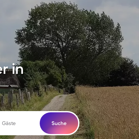
r in
Gäste
Suche