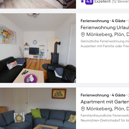
4.8
Exzellent
(12 Bewe
Ferienwohnung ∙ 4 Gäste ∙
Ferienwohnung Urlaub
Mönkeberg, Plön, 
Gemütliche Ferienwohnung mit
Auszeiten mit Familie oder Fr
Ferienwohnung ∙ 4 Gäste ∙
Apartment mit Garten
Mönkeberg, Plön, 
Familienfreundliche Ferienwoh
Neumühlen-Dietrichsdorf für b