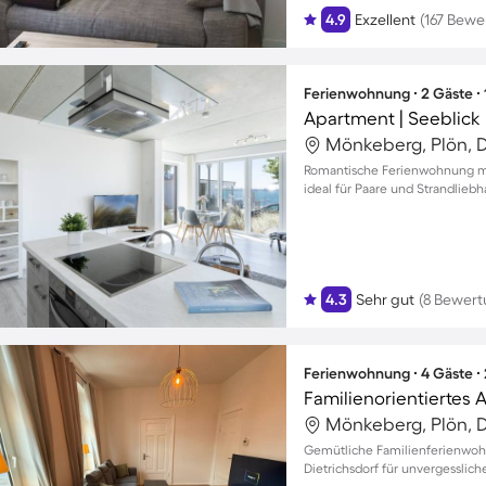
4.9
Exzellent
(167 Bewe
Ferienwohnung ∙ 2 Gäste ∙
Apartment | Seeblick
Mönkeberg, Plön, 
Romantische Ferienwohnung mi
ideal für Paare und Strandlieb
4.3
Sehr gut
(8 Bewer
Ferienwohnung ∙ 4 Gäste ∙
Familienorientiertes 
Mönkeberg, Plön, 
Gemütliche Familienferienwoh
Dietrichsdorf für unvergesslich