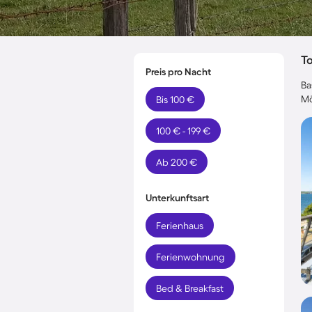
T
Preis pro Nacht
Ba
Mö
Bis 100 €
100 € - 199 €
Ab 200 €
Unterkunftsart
Ferienhaus
Ferienwohnung
Bed & Breakfast