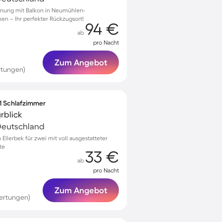
hnung mit Balkon in Neumühlen-
onen – Ihr perfekter Rückzugsort!
94 €
ab
pro Nacht
Zum Angebot
rtungen)
 1 Schlafzimmer
rblick
Deutschland
llerbek für zwei mit voll ausgestatteter
te
33 €
ab
pro Nacht
Zum Angebot
ertungen)