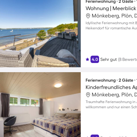
Ferienwohnung ∙ 2 Gäste ∙
Wohnung | Meerblick
Mönkeberg, Plön, 
Idyllische Ferienwohnung mit 
Heikendorf für romantische Au
4.0
Sehr gut
(8 Bewer
Ferienwohnung ∙ 2 Gäste ∙
Mönkeberg, Plön, 
Traumhafte Ferienwohnung in A
willkommen und nur einen Schr