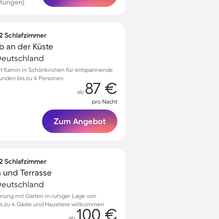
rtungen)
 2 Schlafzimmer
 an der Küste
Deutschland
 Kamin in Schönkirchen für entspannende
eunden bis zu 4 Personen
87 €
ab
pro Nacht
Zum Angebot
 2 Schlafzimmer
 und Terrasse
Deutschland
nung mit Garten in ruhiger Lage von
is zu 4 Gäste und Haustiere willkommen
100 €
ab