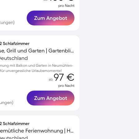
pro Nacht
Zum Angebot
tungen)
 2 Schlafzimmer
Apartment mit Terrasse, Grill und Garten | Gartenblick | Perfekt für die Arbeit von Zuhause
Deutschland
hnung mit Balkon und Garten in Neumühlen-
t für unvergessliche Urlaubsmomente!
97 €
ab
pro Nacht
Zum Angebot
tungen)
 2 Schlafzimmer
Familienfreundliche gemütliche Ferienwohnung | Haustiere erlaubt
Deutschland