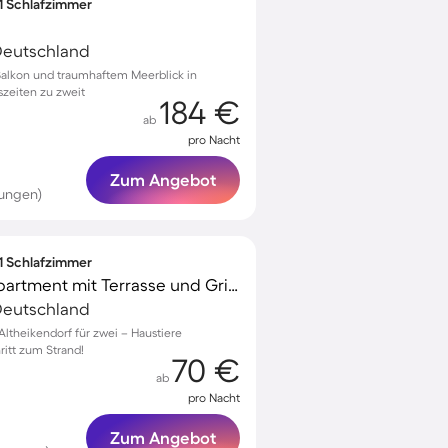
 1 Schlafzimmer
Deutschland
Balkon und traumhaftem Meerblick in
szeiten zu zweit
184 €
ab
pro Nacht
Zum Angebot
tungen)
 1 Schlafzimmer
Kinderfreundliches Apartment mit Terrasse und Grill | Perfekt für die Arbeit von Zuhause
Deutschland
ltheikendorf für zwei – Haustiere
itt zum Strand!
70 €
ab
pro Nacht
Zum Angebot