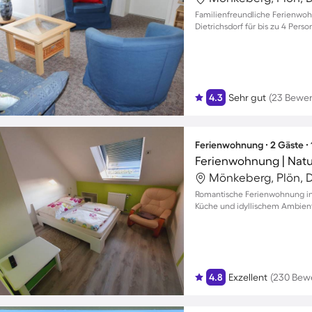
Familienfreundliche Ferienwo
Dietrichsdorf für bis zu 4 Pers
4.3
Sehr gut
(23 Bewe
Ferienwohnung ∙ 2 Gäste ∙
Ferienwohnung | Natu
Mönkeberg, Plön, 
Romantische Ferienwohnung in E
Küche und idyllischem Ambien
4.8
Exzellent
(230 Bew