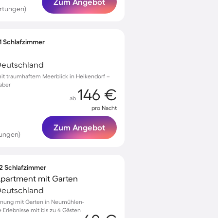
Zum Angebot
rtungen)
 1 Schlafzimmer
Deutschland
t traumhaftem Meerblick in Heikendorf –
haber
146 €
ab
pro Nacht
Zum Angebot
tungen)
 2 Schlafzimmer
Apartment mit Garten
Deutschland
nung mit Garten in Neumühlen-
e Erlebnisse mit bis zu 4 Gästen