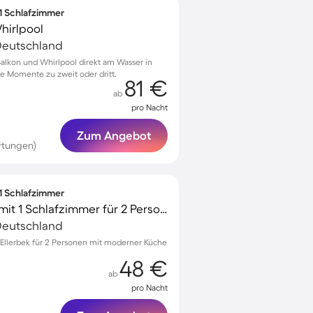
 1 Schlafzimmer
hirlpool
Deutschland
alkon und Whirlpool direkt am Wasser in
e Momente zu zweit oder dritt.
81 €
ab
pro Nacht
Zum Angebot
rtungen)
 1 Schlafzimmer
Tolle Ferienwohnung mit 1 Schlafzimmer für 2 Personen
Deutschland
Ellerbek für 2 Personen mit moderner Küche
48 €
ab
pro Nacht