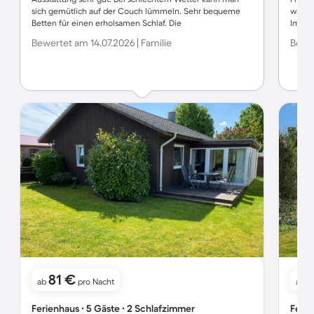
sich gemütlich auf der Couch lümmeln. Sehr bequeme
waren 
Betten für einen erholsamen Schlaf. Die
Im Ga
Gartenmöbelausstattung ist auch perfekt. Das komplett
morge
Bewertet am 14.07.2026 | Familie
Bewer
eingezäunte Grundstück ist für Hunde ideal. Im ganzen ist
geträl
diese Unterkunft wärmstens zu empfehlen. Einfach
eingez
perfekt. Die Kommunikation mit dem Gastgeber war
keine 
schnell und unkompliziert. Wir kommen gerne wieder :).
könne
danke
Aufent
Dackel
81 €
ab
pro Nacht
ab
Ferienhaus ∙ 5 Gäste ∙ 2 Schlafzimmer
Ferie