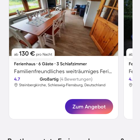
130 €
81
ab
pro Nacht
ab
Ferienhaus ∙ 6 Gäste ∙ 3 Schlafzimmer
Ferie
Familienfreundliches weiträumiges Ferienhaus mit Grill, Terrasse und Garten
Feri
4.7
Großartig
(4 Bewertungen)
4.4
Steinbergkirche, Schleswig-Flensburg, Deutschland
Ste
Zum Angebot