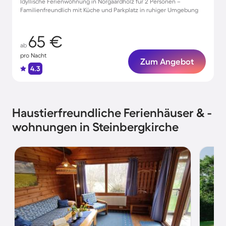
Idyllische Ferienwohnung in Norgaardholz für 2 Personen –
Familienfreundlich mit Küche und Parkplatz in ruhiger Umgebung
65 €
ab
pro Nacht
Zum Angebot
4.3
Haustierfreundliche Ferienhäuser & -
wohnungen in Steinbergkirche