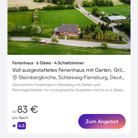
Ferienhaus ∙ 6 Gäste ∙ 4 Schlafzimmer
Voll ausgestattetes Ferienhaus mit Garten, Grill und Terrasse | Naturblick | Hunde erlaubt
Steinbergkirche, Schleswig-Flensburg, Deutschland
Gemütliches Ferienhaus in Steinberg mit Garten und
Parkmöglichkeiten für unvergessliche Auszeiten mit bis zu 6 Gästen
und Haustieren
83 €
ab
pro Nacht
Zum Angebot
4.5