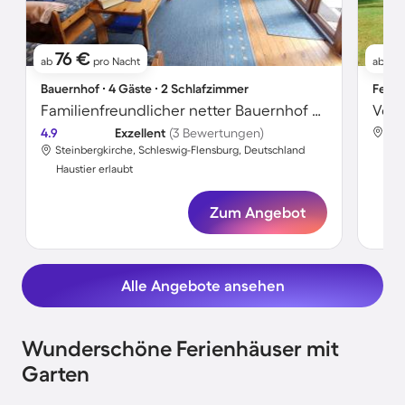
76 €
11
ab
pro Nacht
ab
Bauernhof ∙ 4 Gäste ∙ 2 Schlafzimmer
Ferie
Familienfreundlicher netter Bauernhof mit Grill, Terrasse und Garten | Haustierfreundlich
4.9
Exzellent
(3 Bewertungen)
Ste
Steinbergkirche, Schleswig-Flensburg, Deutschland
Hau
Haustier erlaubt
Zum Angebot
Alle Angebote ansehen
Wunderschöne Ferienhäuser mit
Garten