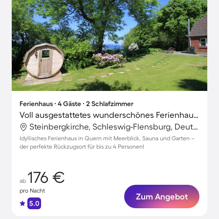
Ferienhaus ∙ 4 Gäste ∙ 2 Schlafzimmer
Voll ausgestattetes wunderschönes Ferienhaus mit Terrasse, Grill und Sauna | Gartenblick | Neben dem Strand | Haustierfreundlich
Steinbergkirche, Schleswig-Flensburg, Deutschland
Idyllisches Ferienhaus in Quern mit Meerblick, Sauna und Garten –
der perfekte Rückzugsort für bis zu 4 Personen!
176 €
ab
pro Nacht
Zum Angebot
5.0