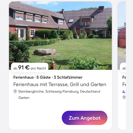
91 €
1
ab
pro Nacht
ab
Ferienhaus ∙ 5 Gäste ∙ 3 Schlafzimmer
Ferie
Ferienhaus mit Terrasse, Grill und Garten
Steinbergkirche, Schleswig-Flensburg, Deutschland
4.9
Ste
Garten
Gar
Zum Angebot