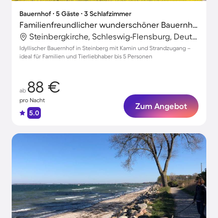
Bauernhof ∙ 5 Gäste ∙ 3 Schlafzimmer
Familienfreundlicher wunderschöner Bauernhof mit Whirlpool, Garten und Grill | Haustiere erlaubt
Steinbergkirche, Schleswig-Flensburg, Deutschland
Idyllischer Bauernhof in Steinberg mit Kamin und Strandzugang –
ideal für Familien und Tierliebhaber bis 5 Personen
88 €
ab
pro Nacht
Zum Angebot
5.0