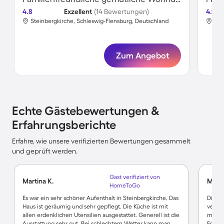
4.8
Exzellent
(14 Bewertungen)
4.9
Steinbergkirche, Schleswig-Flensburg, Deutschland
Ste
Zum Angebot
Echte Gästebewertungen &
Erfahrungsberichte
Erfahre, wie unsere verifizierten Bewertungen gesammelt
und geprüft werden.
Gast verifiziert von
Martina K.
Maik 
HomeToGo
Es war ein sehr schöner Aufenthalt in Steinbergkirche. Das
Die ei
Haus ist geräumig und sehr gepflegt. Die Küche ist mit
verga
allen erdenklichen Utensilien ausgestattet. Generell ist die
man n
Ausstattung sehr gut. Bei schlechtem Wetter kann man
Freund