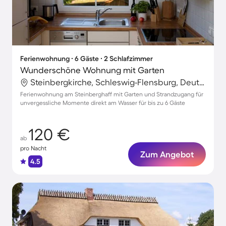
Ferienwohnung ∙ 6 Gäste ∙ 2 Schlafzimmer
Wunderschöne Wohnung mit Garten
Steinbergkirche, Schleswig-Flensburg, Deutschland
Ferienwohnung am Steinberghaff mit Garten und Strandzugang für
unvergessliche Momente direkt am Wasser für bis zu 6 Gäste
120 €
ab
pro Nacht
Zum Angebot
4.5