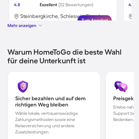
4.8
Exzellent
(32 Bewertungen)
4.9
Steinbergkirche, Schleswig-Flensburg, Deutschland
Zum Angebot
Mehr anzeigen
Warum HomeToGo die beste Wahl
für deine Unterkunft ist
Sicher bezahlen und auf dem
Preisgekr
richtigen Weg bleiben
Erlebe nahtl
Wähle lokale, vertrauenswürdige
Support bei 
Zahlungsmethoden sowie eine
Bedenken.
Reiseversicherung und andere
Zusatzleistungen.