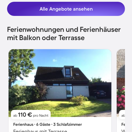
Alle Angebote ansehen
Ferienwohnungen und Ferienhäuser
mit Balkon oder Terrasse
110 €
1
ab
pro Nacht
ab
Ferienhaus ∙ 6 Gäste ∙ 3 Schlafzimmer
Ferie
Ferienhaus mit Terrasse