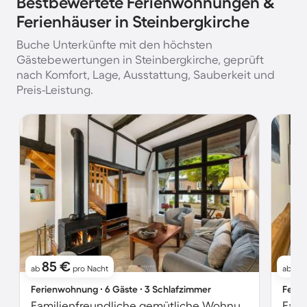
Bestbewertete Ferienwohnungen &
Ferienhäuser in Steinbergkirche
Buche Unterkünfte mit den höchsten
Gästebewertungen in Steinbergkirche, geprüft
nach Komfort, Lage, Ausstattung, Sauberkeit und
Preis-Leistung.
85 €
11
ab
pro Nacht
ab
Ferienwohnung ∙ 6 Gäste ∙ 3 Schlafzimmer
Ferie
Familienfreundliche gemütliche Wohnung mit Terrasse und Garten | Naturblick | Haustiere sind willkommen