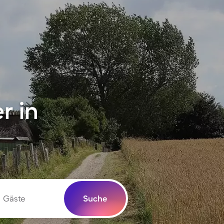
r in
Gäste
Suche