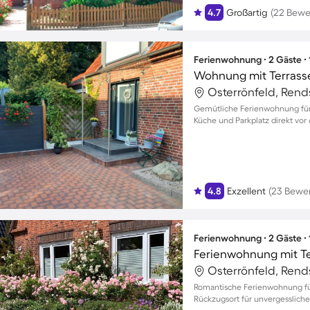
4.7
Großartig
(22 Bewe
Ferienwohnung ∙ 2 Gäste ∙
Wohnung mit Terrass
Gemütliche Ferienwohnung für 
Küche und Parkplatz direkt vor 
4.8
Exzellent
(23 Bewe
Ferienwohnung ∙ 2 Gäste ∙
Ferienwohnung mit Te
Romantische Ferienwohnung für 
Rückzugsort für unvergesslic