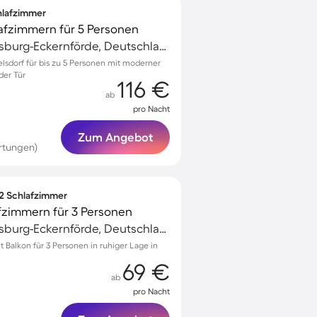
chlafzimmer
lafzimmern für 5 Personen
Osterrönfeld, Rendsburg-Eckernförde, Deutschland
lsdorf für bis zu 5 Personen mit moderner
der Tür
116 €
ab
pro Nacht
Zum Angebot
rtungen)
 2 Schlafzimmer
fzimmern für 3 Personen
Osterrönfeld, Rendsburg-Eckernförde, Deutschland
Balkon für 3 Personen in ruhiger Lage in
69 €
ab
pro Nacht