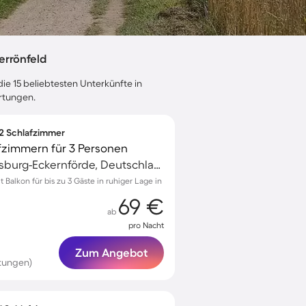
errönfeld
ie 15 beliebtesten Unterkünfte in
ertungen.
 2 Schlafzimmer
fzimmern für 3 Personen
Osterrönfeld, Rendsburg-Eckernförde, Deutschland
alkon für bis zu 3 Gäste in ruhiger Lage in
69 €
ab
pro Nacht
Zum Angebot
rtungen)