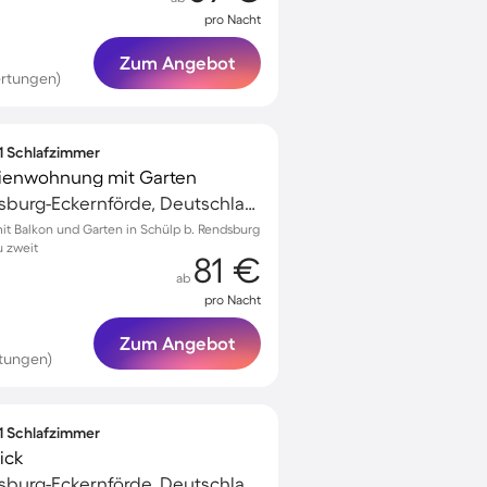
pro Nacht
Zum Angebot
rtungen)
 1 Schlafzimmer
erienwohnung mit Garten
Osterrönfeld, Rendsburg-Eckernförde, Deutschland
t Balkon und Garten in Schülp b. Rendsburg
u zweit
81 €
ab
pro Nacht
Zum Angebot
rtungen)
 1 Schlafzimmer
ick
Osterrönfeld, Rendsburg-Eckernförde, Deutschland