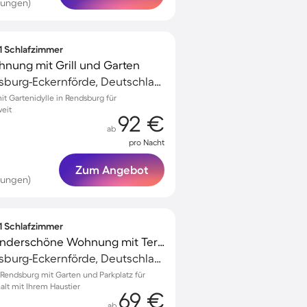
tungen)
 1 Schlafzimmer
nung mit Grill und Garten
Osterrönfeld, Rendsburg-Eckernförde, Deutschland
 Gartenidylle in Rendsburg für
eit
92 €
ab
pro Nacht
Zum Angebot
tungen)
 1 Schlafzimmer
Kinderfreundliche wunderschöne Wohnung mit Terrasse, Grill und Garten | Hunde erlaubt
Osterrönfeld, Rendsburg-Eckernförde, Deutschland
endsburg mit Garten und Parkplatz für
lt mit Ihrem Haustier
69 €
ab