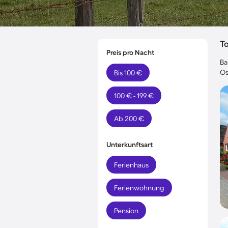
T
Preis pro Nacht
Ba
Os
Bis 100 €
100 € - 199 €
Ab 200 €
Unterkunftsart
Ferienhaus
Ferienwohnung
Pension