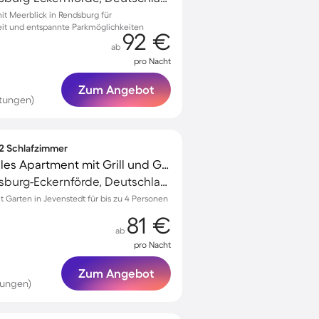
t Meerblick in Rendsburg für
it und entspannte Parkmöglichkeiten
92 €
ab
pro Nacht
Zum Angebot
tungen)
 2 Schlafzimmer
Voll ausgestattetes tolles Apartment mit Grill und Garten
Osterrönfeld, Rendsburg-Eckernförde, Deutschland
Garten in Jevenstedt für bis zu 4 Personen
81 €
ab
pro Nacht
Zum Angebot
tungen)