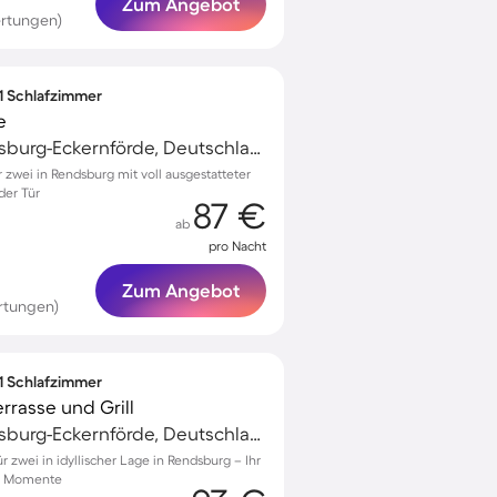
Zum Angebot
rtungen)
 1 Schlafzimmer
e
Osterrönfeld, Rendsburg-Eckernförde, Deutschland
zwei in Rendsburg mit voll ausgestatteter
der Tür
87 €
ab
pro Nacht
Zum Angebot
rtungen)
 1 Schlafzimmer
rrasse und Grill
Osterrönfeld, Rendsburg-Eckernförde, Deutschland
zwei in idyllischer Lage in Rendsburg – Ihr
he Momente