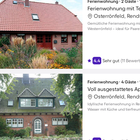
Ferienwohnung ∙ 2 Gäste ∙
Ferienwohnung mit T
Gemütliche Ferienwohnung mit
Westerrönfeld – ideal für Paare
4.4
Sehr gut
(11 Bewer
Ferienwohnung ∙ 4 Gäste ∙
Idyllische Ferienwohnung in Re
Wasser mit Küche und tierfreu