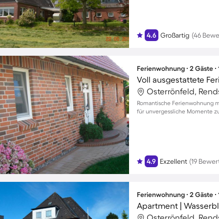
4.6
Großartig
(46 Bewe
Ferienwohnung ∙ 2 Gäste ∙
Voll ausgestattete F
Romantische Ferienwohnung mi
für unvergessliche Momente z
4.9
Exzellent
(19 Bewe
Ferienwohnung ∙ 2 Gäste ∙
Apartment | Wasserbl