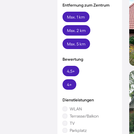
Entfernung zum Zentrum
Max. 1 km
Max. 2 km
Max. 5 km
Bewertung
4,5+
4+
Dienstleistungen
WLAN
Terrasse/Balkon
TV
Parkplatz