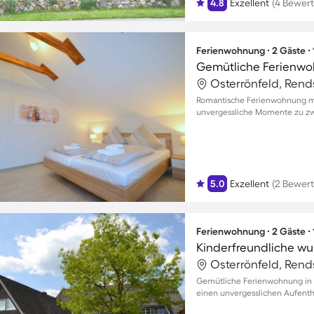
4.8
Exzellent
(4 Bewer
Ferienwohnung ∙ 2 Gäste ∙
Gemütliche Ferienwoh
Romantische Ferienwohnung mit
unvergessliche Momente zu zw
5.0
Exzellent
(2 Bewer
Ferienwohnung ∙ 2 Gäste ∙
Gemütliche Ferienwohnung in R
einen unvergesslichen Aufentha