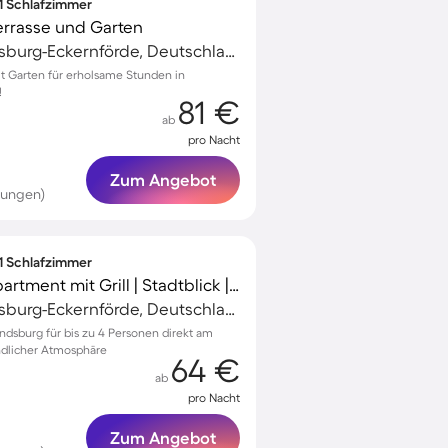
 1 Schlafzimmer
errasse und Garten
Osterrönfeld, Rendsburg-Eckernförde, Deutschland
 Garten für erholsame Stunden in
!
81 €
ab
pro Nacht
Zum Angebot
tungen)
 1 Schlafzimmer
Voll ausgestattetes Apartment mit Grill | Stadtblick | Haustierfreundlich
Osterrönfeld, Rendsburg-Eckernförde, Deutschland
ndsburg für bis zu 4 Personen direkt am
ndlicher Atmosphäre
64 €
ab
pro Nacht
Zum Angebot