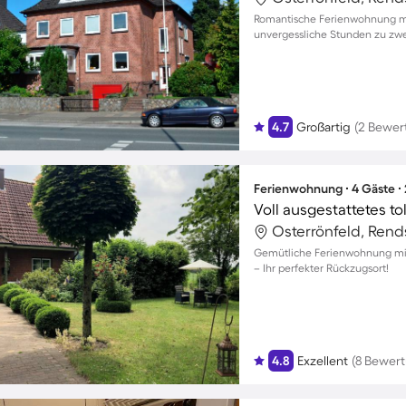
Romantische Ferienwohnung mi
unvergessliche Stunden zu zwe
4.7
Großartig
(2 Bewer
Ferienwohnung ∙ 4 Gäste ∙
Gemütliche Ferienwohnung mit 
– Ihr perfekter Rückzugsort!
4.8
Exzellent
(8 Bewer