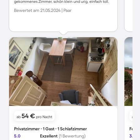
gekommenes Zimmer, schön klein und urig, einfach toll.
Wir haben uns sehr wohlgefühlt und die Ausstattung ist
Bewertet am 21.05.2024 | Paar
vollkommen ausreichend, Wasserkocher, Kaffeemaschine,
Toaster, Geschirr alles vorhanden und wenn etwas fehlt ist
die Gastgeberin sehr bemüht zu helfen und zu besorgen
was möglich ist.
54 €
ab
pro Nacht
ab
Privatzimmer ∙ 1 Gast ∙ 1 Schlafzimmer
Ferie
5.0
Exzellent
(1 Bewertung)
3.7