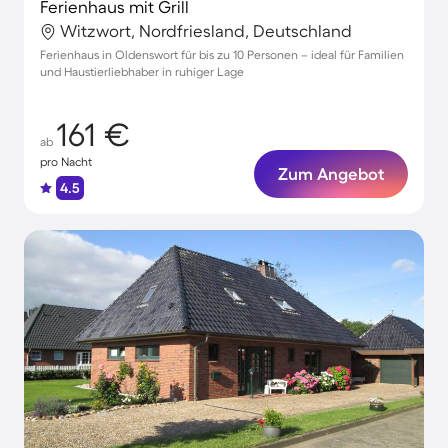
Ferienhaus mit Grill
Witzwort, Nordfriesland, Deutschland
Ferienhaus in Oldenswort für bis zu 10 Personen – ideal für Familien
und Haustierliebhaber in ruhiger Lage
161 €
ab
pro Nacht
Zum Angebot
4.5