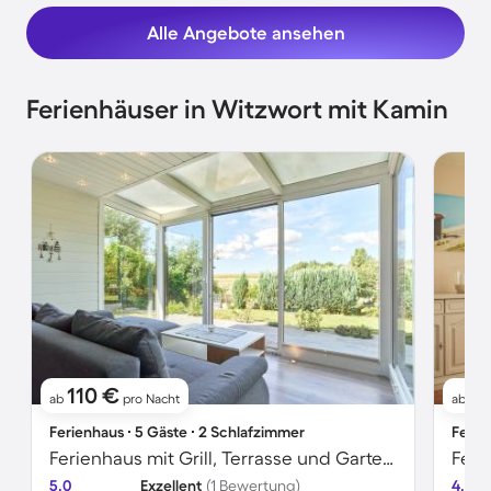
Alle Angebote ansehen
Ferienhäuser in Witzwort mit Kamin
110 €
9
ab
pro Nacht
ab
Ferienhaus ∙ 5 Gäste ∙ 2 Schlafzimmer
Ferie
Ferienhaus mit Grill, Terrasse und Garten | Panoramablick
Feri
5.0
Exzellent
(1 Bewertung)
4.7