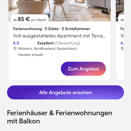
85 €
9
ab
pro Nacht
ab
Ferienwohnung ∙ 3 Gäste ∙ 2 Schlafzimmer
Ferie
Voll ausgestattetes Apartment mit Terrasse | Hunde erlaubt
5.0
Exzellent
(1 Bewertung)
4.6
Witzwort, Nordfriesland, Deutschland
Wit
Haustier erlaubt
Hau
Zum Angebot
Alle Angebote ansehen
Ferienhäuser & Ferienwohnungen
mit Balkon