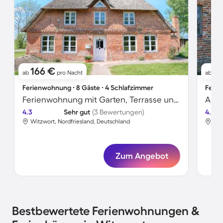
166 €
8
ab
pro Nacht
ab
Ferienwohnung ∙ 8 Gäste ∙ 4 Schlafzimmer
Ferie
Ferienwohnung mit Garten, Terrasse und Grill | Panoramablick | Ideal für Homeoffice
4.3
Sehr gut
(3 Bewertungen)
4.0
Witzwort, Nordfriesland, Deutschland
Wit
Zum Angebot
Bestbewertete Ferienwohnungen &