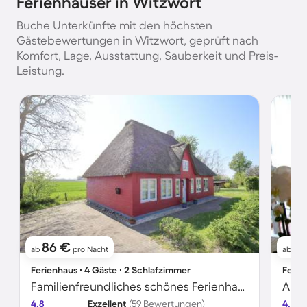
Ferienhäuser in Witzwort
Buche Unterkünfte mit den höchsten
Gästebewertungen in Witzwort, geprüft nach
Komfort, Lage, Ausstattung, Sauberkeit und Preis-
Leistung.
86 €
6
ab
pro Nacht
ab
Ferienhaus ∙ 4 Gäste ∙ 2 Schlafzimmer
Ferie
Familienfreundliches schönes Ferienhaus mit Garten und Terrasse | Haustiere erlaubt
Apar
4.8
Exzellent
(59 Bewertungen)
4.6