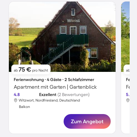
75 €
1
ab
pro Nacht
ab
Ferienwohnung ∙ 4 Gäste ∙ 2 Schlafzimmer
Ferie
Apartment mit Garten | Gartenblick
4.8
Exzellent
(2 Bewertungen)
5.0
Witzwort, Nordfriesland, Deutschland
Wit
Balkon
Bal
Zum Angebot