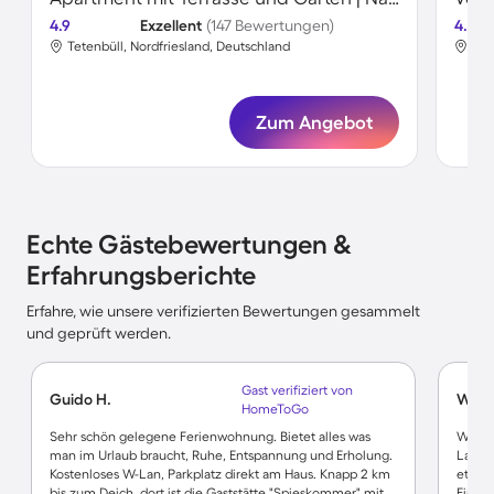
4.9
Exzellent
(147 Bewertungen)
4.5
Tetenbüll, Nordfriesland, Deutschland
Tet
Zum Angebot
Echte Gästebewertungen &
Erfahrungsberichte
Erfahre, wie unsere verifizierten Bewertungen gesammelt
und geprüft werden.
Gast verifiziert von
Guido H.
Wolf
HomeToGo
Sehr schön gelegene Ferienwohnung. Bietet alles was
WLan 
man im Urlaub braucht, Ruhe, Entspannung und Erholung.
Lage 
Kostenloses W-Lan, Parkplatz direkt am Haus. Knapp 2 km
etwas
bis zum Deich, dort ist die Gaststätte "Spieskommer" mit
Einka