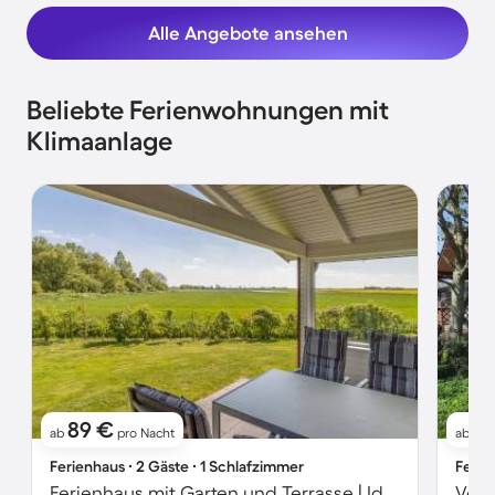
Alle Angebote ansehen
Beliebte Ferienwohnungen mit
Klimaanlage
89 €
6
ab
pro Nacht
ab
Ferienhaus ∙ 2 Gäste ∙ 1 Schlafzimmer
Ferie
Ferienhaus mit Garten und Terrasse | Ideal für Homeoffice