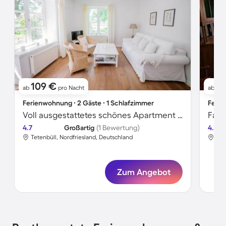
109 €
1
ab
pro Nacht
ab
Ferienwohnung ∙ 2 Gäste ∙ 1 Schlafzimmer
Ferie
Voll ausgestattetes schönes Apartment mit Garten und Terrasse | Gartenblick
4.7
Großartig
(1 Bewertung)
4.0
Tetenbüll, Nordfriesland, Deutschland
Tet
Zum Angebot