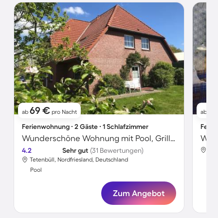
69 €
7
ab
pro Nacht
ab
Ferienwohnung ∙ 2 Gäste ∙ 1 Schlafzimmer
Ferie
Wunderschöne Wohnung mit Pool, Grill und Terrasse | Haustierfreundlich
4.2
Sehr gut
(31 Bewertungen)
Tet
Tetenbüll, Nordfriesland, Deutschland
Poo
Pool
Zum Angebot