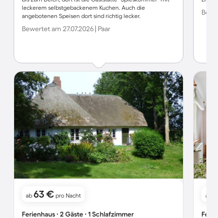
leckerem selbstgebackenem Kuchen. Auch die
Bewer
angebotenen Speisen dort sind richtig lecker.
Bewertet am 27.07.2026 | Paar
63 €
ab
pro Nacht
ab
Ferienhaus ∙ 2 Gäste ∙ 1 Schlafzimmer
Ferie