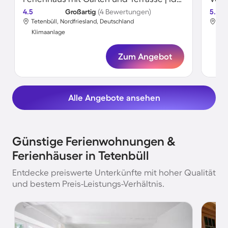
4.5
Großartig
(4 Bewertungen)
5.0
Tetenbüll, Nordfriesland, Deutschland
Tet
Klimaanlage
Kli
Zum Angebot
Alle Angebote ansehen
Günstige Ferienwohnungen &
Ferienhäuser in Tetenbüll
Entdecke preiswerte Unterkünfte mit hoher Qualität
und bestem Preis-Leistungs-Verhältnis.