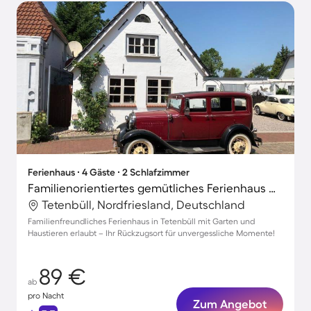
Ferienhaus ∙ 4 Gäste ∙ 2 Schlafzimmer
Familienorientiertes gemütliches Ferienhaus mit Grill, Terrasse und Garten | Hunde erlaubt
Tetenbüll, Nordfriesland, Deutschland
Familienfreundliches Ferienhaus in Tetenbüll mit Garten und
Haustieren erlaubt – Ihr Rückzugsort für unvergessliche Momente!
89 €
ab
pro Nacht
Zum Angebot