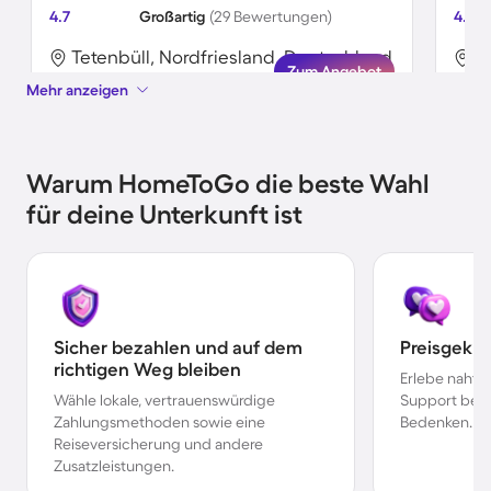
4.7
Großartig
(29 Bewertungen)
4.4
Tetenbüll, Nordfriesland, Deutschland
T
Zum Angebot
Mehr anzeigen
Warum HomeToGo die beste Wahl
für deine Unterkunft ist
Sicher bezahlen und auf dem
Preisgekr
richtigen Weg bleiben
Erlebe nahtl
Wähle lokale, vertrauenswürdige
Support bei 
Zahlungsmethoden sowie eine
Bedenken.
Reiseversicherung und andere
Zusatzleistungen.