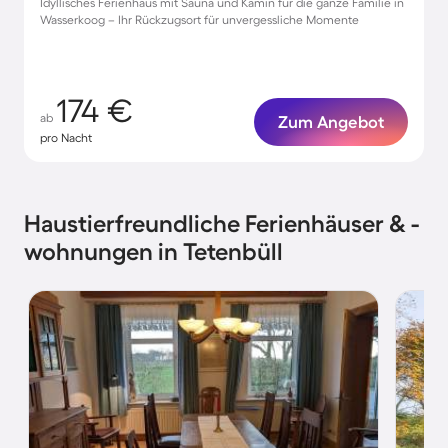
Idyllisches Ferienhaus mit Sauna und Kamin für die ganze Familie in
Wasserkoog – Ihr Rückzugsort für unvergessliche Momente
174 €
ab
Zum Angebot
pro Nacht
Haustierfreundliche Ferienhäuser & -
wohnungen in Tetenbüll