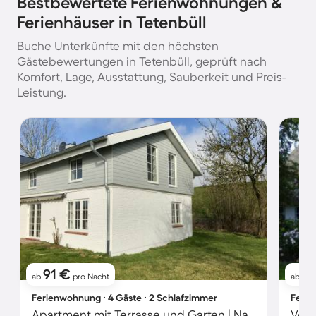
Bestbewertete Ferienwohnungen &
Ferienhäuser in Tetenbüll
Buche Unterkünfte mit den höchsten
Gästebewertungen in Tetenbüll, geprüft nach
Komfort, Lage, Ausstattung, Sauberkeit und Preis-
Leistung.
91 €
6
ab
pro Nacht
ab
Ferienwohnung ∙ 4 Gäste ∙ 2 Schlafzimmer
Ferie
Apartment mit Terrasse und Garten | Naturblick
Voll