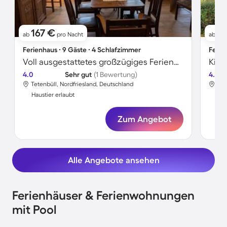
167 €
1
ab
pro Nacht
ab
Ferienhaus ∙ 9 Gäste ∙ 4 Schlafzimmer
Ferie
Voll ausgestattetes großzügiges Ferienhaus mit Terrasse und Garten | Gartenblick | Ideal für Homeoffice | Haustiere erlaubt
4.0
Sehr gut
(1 Bewertung)
4.7
Tetenbüll, Nordfriesland, Deutschland
Tet
Haustier erlaubt
Hau
Zum Angebot
Alle Angebote ansehen
Ferienhäuser & Ferienwohnungen
mit Pool