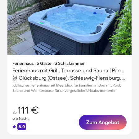
Ferienhaus ∙ 5 Gäste ∙ 3 Schlafzimmer
Ferienhaus mit Grill, Terrasse und Sauna | Panoramablick
Glücksburg (Ostsee), Schleswig-Flensburg, Deutschland
Idyllisches Ferienhaus mit Meerblick für Familien in Drei mit Pool,
Sauna und Wellnessoase für unvergessliche Urlaubsmomente
111 €
ab
pro Nacht
Zum Angebot
5.0