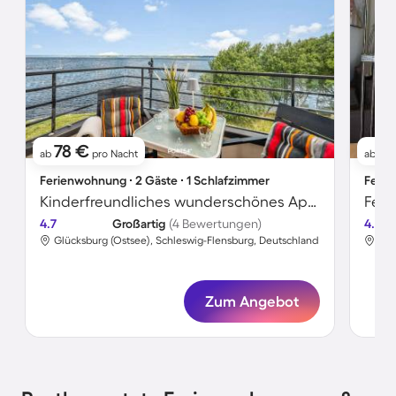
78 €
9
ab
pro Nacht
ab
Ferienwohnung ∙ 2 Gäste ∙ 1 Schlafzimmer
Ferie
Kinderfreundliches wunderschönes Apartment mit Terrasse | Meerblick | Strand in der Nähe
Feri
4.7
Großartig
(4 Bewertungen)
4.4
Glücksburg (Ostsee), Schleswig-Flensburg, Deutschland
Glü
Zum Angebot