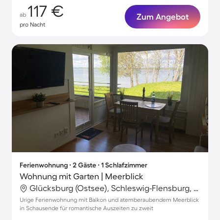
117 €
ab
Zum Angebot
pro Nacht
Ferienwohnung ∙ 2 Gäste ∙ 1 Schlafzimmer
Wohnung mit Garten | Meerblick
Glücksburg (Ostsee), Schleswig-Flensburg, Deutschland
Urige Ferienwohnung mit Balkon und atemberaubendem Meerblick
in Schausende für romantische Auszeiten zu zweit