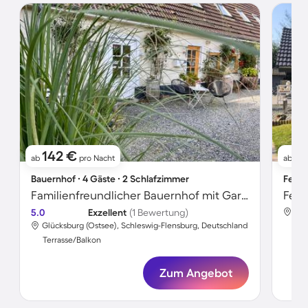
142 €
9
ab
pro Nacht
ab
Bauernhof ∙ 4 Gäste ∙ 2 Schlafzimmer
Ferie
Familienfreundlicher Bauernhof mit Garten, Grill und Terrasse | Naturblick | Nah am Strand | Hunde erlaubt
Feri
5.0
Exzellent
(1 Bewertung)
Glü
Glücksburg (Ostsee), Schleswig-Flensburg, Deutschland
Ter
Terrasse/Balkon
Zum Angebot