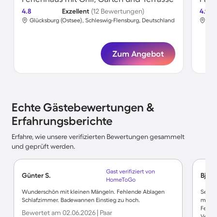
4.8
Exzellent
(12 Bewertungen)
4.9
Glücksburg (Ostsee), Schleswig-Flensburg, Deutschland
Glü
Zum Angebot
Echte Gästebewertungen &
Erfahrungsberichte
Erfahre, wie unsere verifizierten Bewertungen gesammelt
und geprüft werden.
Gast verifiziert von
Günter S.
Björn
HomeToGo
Wunderschön mit kleinen Mängeln. Fehlende Ablagen
Sehr 
Schlafzimmer. Badewannen Einstieg zu hoch.
mögli
Fenst
Bewertet am 02.06.2026 | Paar
Veluxf