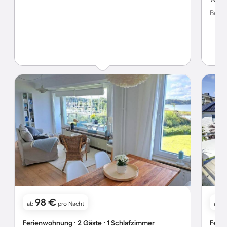
Bewer
98 €
ab
pro Nacht
ab
Ferienwohnung ∙ 2 Gäste ∙ 1 Schlafzimmer
Ferie