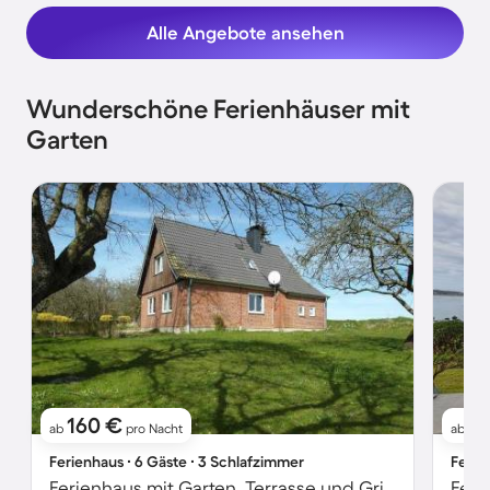
Alle Angebote ansehen
Wunderschöne Ferienhäuser mit
Garten
160 €
9
ab
pro Nacht
ab
Ferienhaus ∙ 6 Gäste ∙ 3 Schlafzimmer
Ferie
Ferienhaus mit Garten, Terrasse und Grill | Meerblick