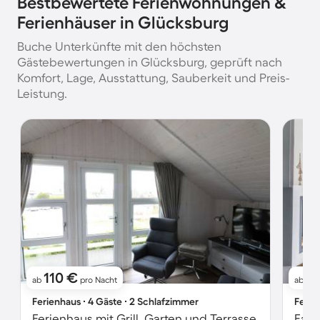
Bestbewertete Ferienwohnungen &
Ferienhäuser in Glücksburg
Buche Unterkünfte mit den höchsten
Gästebewertungen in Glücksburg, geprüft nach
Komfort, Lage, Ausstattung, Sauberkeit und Preis-
Leistung.
110 €
1
ab
pro Nacht
ab
Ferienhaus ∙ 4 Gäste ∙ 2 Schlafzimmer
Ferie
Ferienhaus mit Grill, Garten und Terrasse