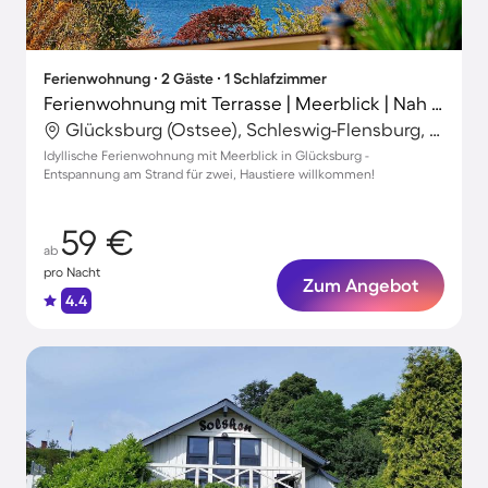
Ferienwohnung ∙ 2 Gäste ∙ 1 Schlafzimmer
Ferienwohnung mit Terrasse | Meerblick | Nah am Strand | Hunde erlaubt
Glücksburg (Ostsee), Schleswig-Flensburg, Deutschland
Idyllische Ferienwohnung mit Meerblick in Glücksburg -
Entspannung am Strand für zwei, Haustiere willkommen!
59 €
ab
pro Nacht
Zum Angebot
4.4