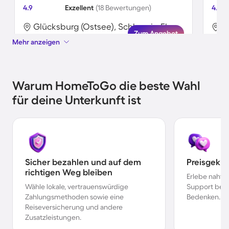
4.9
Exzellent
(18 Bewertungen)
4.6
Glücksburg (Ostsee), Schleswig-Flensburg, Deutschland
Zum Angebot
Mehr anzeigen
Warum HomeToGo die beste Wahl
für deine Unterkunft ist
Sicher bezahlen und auf dem
Preisgekr
richtigen Weg bleiben
Erlebe nahtl
Wähle lokale, vertrauenswürdige
Support bei 
Zahlungsmethoden sowie eine
Bedenken.
Reiseversicherung und andere
Zusatzleistungen.