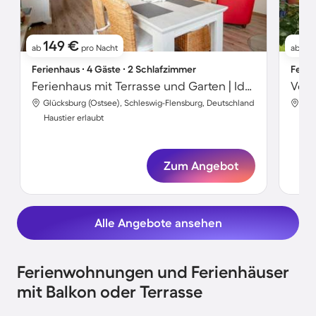
149 €
1
ab
pro Nacht
ab
Ferienhaus ∙ 4 Gäste ∙ 2 Schlafzimmer
Ferie
Ferienhaus mit Terrasse und Garten | Ideal für Homeoffice
Glücksburg (Ostsee), Schleswig-Flensburg, Deutschland
Glü
Haustier erlaubt
Hau
Zum Angebot
Alle Angebote ansehen
Ferienwohnungen und Ferienhäuser
mit Balkon oder Terrasse