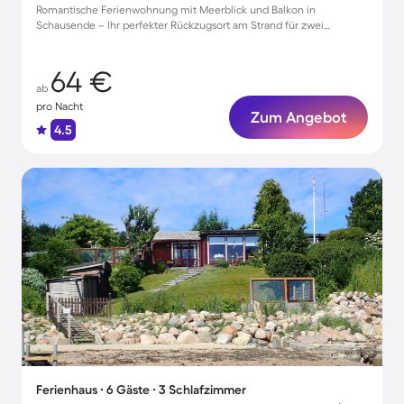
Romantische Ferienwohnung mit Meerblick und Balkon in
Schausende – Ihr perfekter Rückzugsort am Strand für zwei
Personen
64 €
ab
pro Nacht
Zum Angebot
4.5
Ferienhaus ∙ 6 Gäste ∙ 3 Schlafzimmer