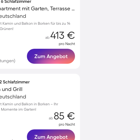
∙ 6 Schlafzimmer
Voll ausgestattetes Apartment mit Garten, Terrasse und Grill | Ideal für Homeoffice
Deutschland
Kamin und Balkon in Borken für bis zu 14
 Grünen!
413 €
ab
pro Nacht
Zum Angebot
rtungen)
 2 Schlafzimmer
und Grill
Deutschland
 Kamin und Balkon in Borken – Ihr
he Momente im Garten!
85 €
ab
pro Nacht
Zum Angebot