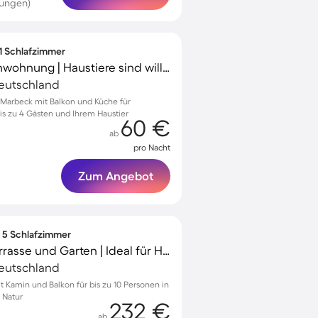
tungen)
 1 Schlafzimmer
Wunderschöne Ferienwohnung | Haustiere sind willkommen
Deutschland
Marbeck mit Balkon und Küche für
s zu 4 Gästen und Ihrem Haustier
60 €
ab
pro Nacht
Zum Angebot
∙ 5 Schlafzimmer
Wohnung mit Grill, Terrasse und Garten | Ideal für Homeoffice
Deutschland
Kamin und Balkon für bis zu 10 Personen in
 Natur
232 €
ab