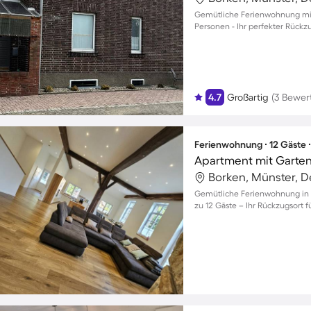
Gemütliche Ferienwohnung mit 
Personen - Ihr perfekter Rückzu
4.7
Großartig
(3 Bewer
Ferienwohnung ∙ 12 Gäste 
Apartment mit Garten,
Borken, Münster, 
Gemütliche Ferienwohnung in B
zu 12 Gäste – Ihr Rückzugsort 