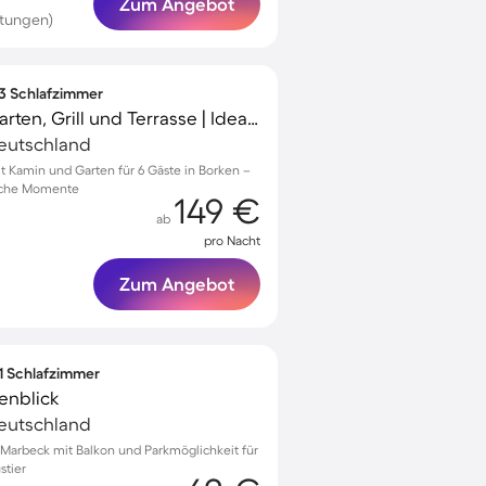
Zum Angebot
tungen)
 3 Schlafzimmer
Ferienwohnung mit Garten, Grill und Terrasse | Ideal für Homeoffice
Deutschland
Kamin und Garten für 6 Gäste in Borken –
liche Momente
149 €
ab
pro Nacht
Zum Angebot
 1 Schlafzimmer
enblick
Deutschland
Marbeck mit Balkon und Parkmöglichkeit für
stier