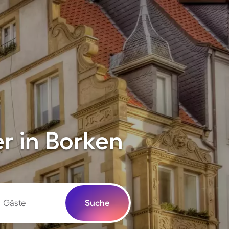
r in Borken
Gäste
Suche