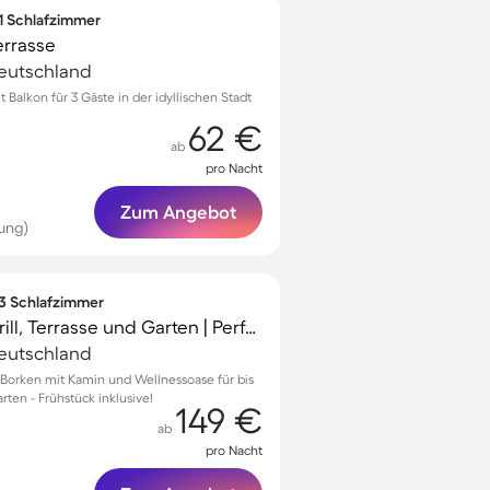
 1 Schlafzimmer
errasse
Deutschland
alkon für 3 Gäste in der idyllischen Stadt
62 €
ab
pro Nacht
Zum Angebot
ung)
 3 Schlafzimmer
Ferienwohnung mit Grill, Terrasse und Garten | Perfekt für die Arbeit von Zuhause
Deutschland
Borken mit Kamin und Wellnessoase für bis
rten - Frühstück inklusive!
149 €
ab
pro Nacht