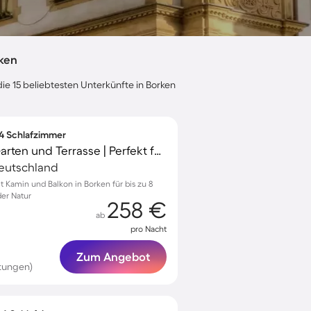
ken
ie 15 beliebtesten Unterkünfte in Borken
 4 Schlafzimmer
Apartment mit Grill, Garten und Terrasse | Perfekt für die Arbeit von Zuhause
Deutschland
Kamin und Balkon in Borken für bis zu 8
der Natur
258 €
ab
pro Nacht
Zum Angebot
tungen)