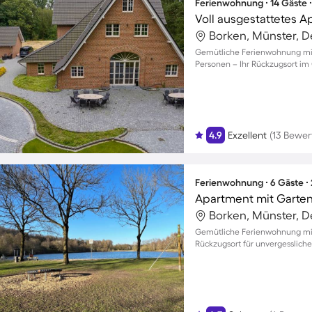
Ferienwohnung ∙ 14 Gäste 
Borken, Münster, 
Gemütliche Ferienwohnung mit 
Personen – Ihr Rückzugsort im
4.9
Exzellent
(13 Bewe
Ferienwohnung ∙ 6 Gäste ∙
Apartment mit Garten 
Borken, Münster, 
Gemütliche Ferienwohnung mit
Rückzugsort für unvergesslic