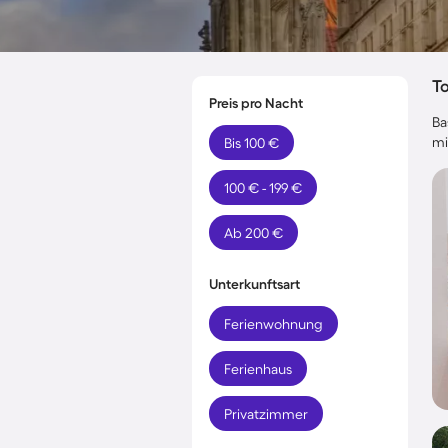
T
Preis pro Nacht
Ba
mi
Bis 100 €
100 € - 199 €
Ab 200 €
Unterkunftsart
Ferienwohnung
Ferienhaus
Privatzimmer