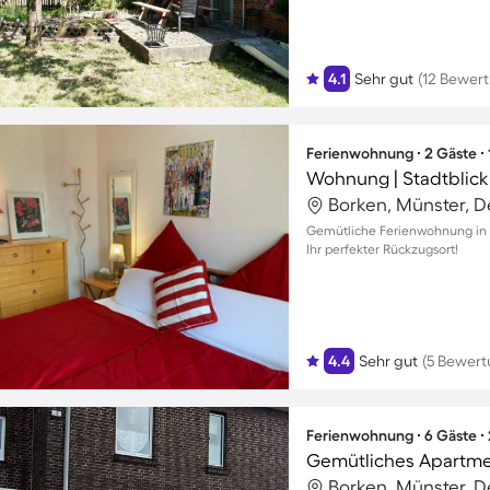
4.1
Sehr gut
(12 Bewer
Ferienwohnung ∙ 2 Gäste ∙
Wohnung | Stadtblick
Borken, Münster, 
Gemütliche Ferienwohnung in B
Ihr perfekter Rückzugsort!
4.4
Sehr gut
(5 Bewer
Ferienwohnung ∙ 6 Gäste ∙
Borken, Münster, 