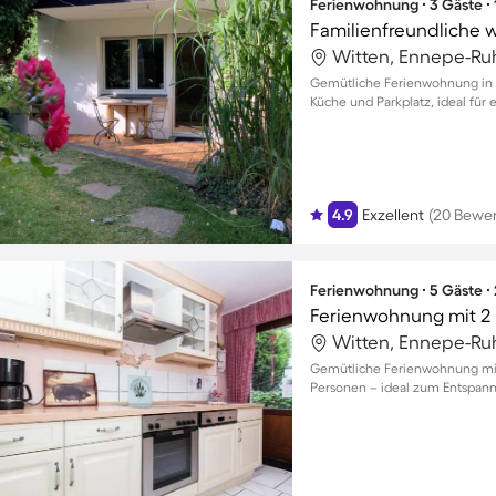
Ferienwohnung ∙ 3 Gäste ∙
Witten, Ennepe-Ruh
Gemütliche Ferienwohnung in 
Küche und Parkplatz, ideal für
4.9
Exzellent
(20 Bewe
Ferienwohnung ∙ 5 Gäste ∙
Ferienwohnung mit 2 
Witten, Ennepe-Ruh
Gemütliche Ferienwohnung mit B
Personen – ideal zum Entspan