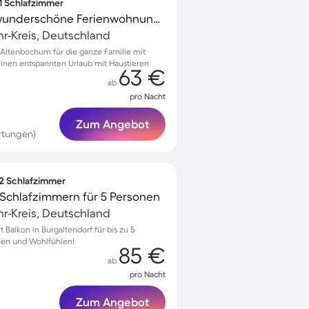
 1 Schlafzimmer
Familienfreundliche wunderschöne Ferienwohnung mit Grill und Terrasse | Haustiere erlaubt
r-Kreis, Deutschland
Altenbochum für die ganze Familie mit
 einen entspannten Urlaub mit Haustieren
63 €
ab
pro Nacht
Zum Angebot
rtungen)
 2 Schlafzimmer
Schlafzimmern für 5 Personen
r-Kreis, Deutschland
alkon in Burgaltendorf für bis zu 5
nen und Wohlfühlen!
85 €
ab
pro Nacht
Zum Angebot