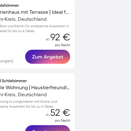
chlafzimmer
Voll ausgestattetes Ferienhaus mit Terrasse | Ideal für Homeoffice
r-Kreis, Deutschland
lkon und Kamin für entspannte Auszeiten in
etal für bis zu 4 Gäste
92 €
ab
pro Nacht
Zum Angebot
tungen)
 1 Schlafzimmer
Familienorientierte tolle Wohnung | Haustierfreundlich
r-Kreis, Deutschland
hnung in Langendreer mit Küche und
lsame Auszeiten für bis zu 4 Gäste
52 €
ab
pro Nacht