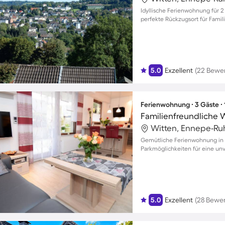
Idyllische Ferienwohnung für 2
perfekte Rückzugsort für Famil
5.0
Exzellent
(22 Bewe
Ferienwohnung ∙ 3 Gäste ∙
Witten, Ennepe-Ruh
Gemütliche Ferienwohnung in
Parkmöglichkeiten für eine unv
5.0
Exzellent
(28 Bewe