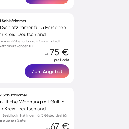
 1 Schlafzimmer
1 Schlafzimmer für 5 Personen
r-Kreis, Deutschland
rmen-Mitte für bis zu 5 Gäste mit voll
atz direkt vor der Tür
75 €
ab
pro Nacht
Zum Angebot
 2 Schlafzimmer
Voll ausgestattete gemütliche Wohnung mit Grill, Sauna und Garten | Seeblick | Haustiere erlaubt
r-Kreis, Deutschland
eeblick in Hattingen für 3 Gäste, ideal für
im eigenen Garten
67 €
ab