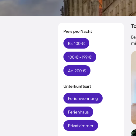
T
Preis pro Nacht
Ba
mi
Bis 100 €
100 € - 199 €
Ab 200 €
Unterkunftsart
Ferienwohnung
Ferienhaus
Privatzimmer