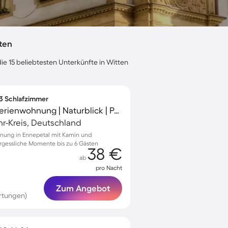
ten
ie 15 beliebtesten Unterkünfte in Witten
 3 Schlafzimmer
Familienfreundliche Ferienwohnung | Naturblick | Perfekt für die Arbeit von Zuhause | Haustierfreundlich
r-Kreis, Deutschland
hnung in Ennepetal mit Kamin und
ergessliche Momente bis zu 6 Gästen
38 €
ab
pro Nacht
Zum Angebot
rtungen)