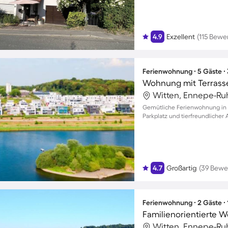
4.9
Exzellent
(115 Bewe
Ferienwohnung ∙ 5 Gäste ∙
Wohnung mit Terrasse
Witten, Ennepe-Ruh
Gemütliche Ferienwohnung in S
Parkplatz und tierfreundlicher
4.7
Großartig
(39 Bewe
Ferienwohnung ∙ 2 Gäste ∙
Witten, Ennepe-Ruh