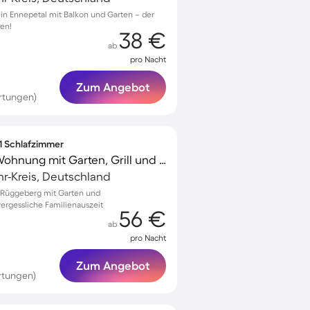
 in Ennepetal mit Balkon und Garten – der
ien!
38 €
ab
pro Nacht
Zum Angebot
rtungen)
 1 Schlafzimmer
Familienfreundliche Wohnung mit Garten, Grill und Terrasse
r-Kreis, Deutschland
 Rüggeberg mit Garten und
ergessliche Familienauszeit
56 €
ab
pro Nacht
Zum Angebot
rtungen)