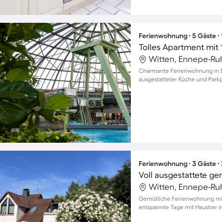
Ferienwohnung ∙ 5 Gäste ∙
Tolles Apartment mit 
Witten, Ennepe-Ruh
Charmante Ferienwohnung in Ba
ausgestatteter Küche und Parkpl
Ferienwohnung ∙ 3 Gäste ∙
Witten, Ennepe-Ruh
Gemütliche Ferienwohnung mit S
entspannte Tage mit Haustier 