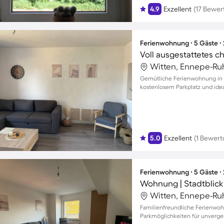
4.9
Exzellent
(17 Bewe
Ferienwohnung ∙ 5 Gäste ∙
Voll ausgestattetes 
Witten, Ennepe-Ruh
Gemütliche Ferienwohnung in W
kostenlosem Parkplatz und ide
Umgebung
5.0
Exzellent
(1 Bewert
Ferienwohnung ∙ 5 Gäste ∙
Wohnung | Stadtblick
Witten, Ennepe-Ruh
Familienfreundliche Ferienwo
Parkmöglichkeiten für unverges