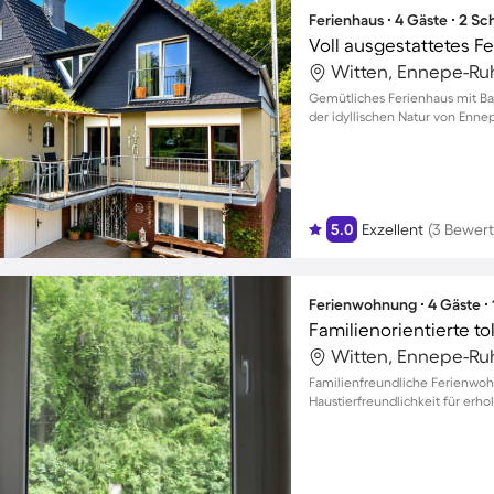
Ferienhaus ∙ 4 Gäste ∙ 2 S
Witten, Ennepe-Ruh
Gemütliches Ferienhaus mit Ba
der idyllischen Natur von Ennep
5.0
Exzellent
(3 Bewer
Ferienwohnung ∙ 4 Gäste ∙
Witten, Ennepe-Ruh
Familienfreundliche Ferienwo
Haustierfreundlichkeit für erho