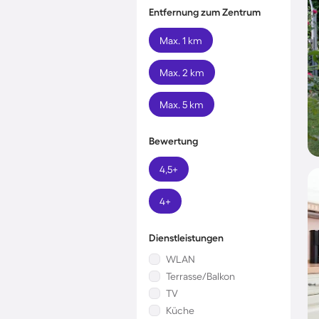
Entfernung zum Zentrum
Max. 1 km
Max. 2 km
Max. 5 km
Bewertung
4,5+
4+
Dienstleistungen
WLAN
Terrasse/Balkon
TV
Küche