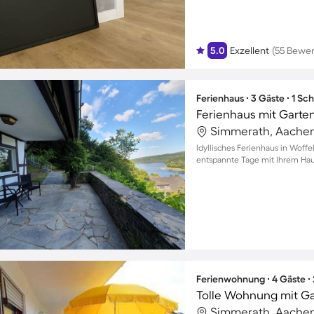
5.0
Exzellent
(55 Bewe
Ferienhaus ∙ 3 Gäste ∙ 1 Sc
Simmerath, Aachen
Idyllisches Ferienhaus in Woffe
entspannte Tage mit Ihrem Hau
Ferienwohnung ∙ 4 Gäste ∙
Tolle Wohnung mit G
Simmerath, Aachen