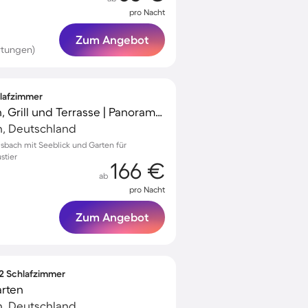
pro Nacht
Zum Angebot
rtungen)
hlafzimmer
Ferienhaus mit Garten, Grill und Terrasse | Panoramablick
, Deutschland
lsbach mit Seeblick und Garten für
stier
166 €
ab
pro Nacht
Zum Angebot
 2 Schlafzimmer
arten
, Deutschland