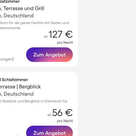
chlafzimmer
, Terrasse und Grill
, Deutschland
nborn für die ganze Familie mit Garten und
laubsmomente
127 €
ab
pro Nacht
Zum Angebot
tungen)
 1 Schlafzimmer
rasse | Bergblick
, Deutschland
Seeblick und Bergblick in Erkensruhr für
56 €
ab
pro Nacht
Zum Angebot