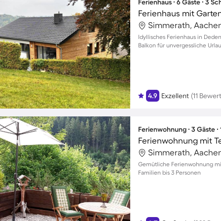
Ferienhaus ∙ 6 Gäste ∙ 3 S
Ferienhaus mit Garten
Simmerath, Aachen
Idyllisches Ferienhaus in Dede
Balkon für unvergessliche Ur
4.9
Exzellent
(11 Bewer
Ferienwohnung ∙ 3 Gäste ∙
Ferienwohnung mit Ter
Simmerath, Aachen
Gemütliche Ferienwohnung mit 
Familien bis 3 Personen