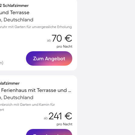
 2 Schlafzimmer
und Terrasse
, Deutschland
nruhr mit Garten für unvergessliche Erholung
70 €
ab
pro Nacht
Zum Angebot
n)
chlafzimmer
Ferienhaus Exklusives Ferienhaus mit Terrasse und Garten
, Deutschland
enbroich mit Garten und Kamin für
ert
241 €
ab
pro Nacht