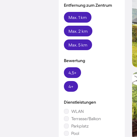
Entfernung zum Zentrum
Max. 1 km
Max. 2 km
Max. 5 km
Bewertung
4,5+
4+
Dienstleistungen
WLAN
Terrasse/Balkon
Parkplatz
Pool