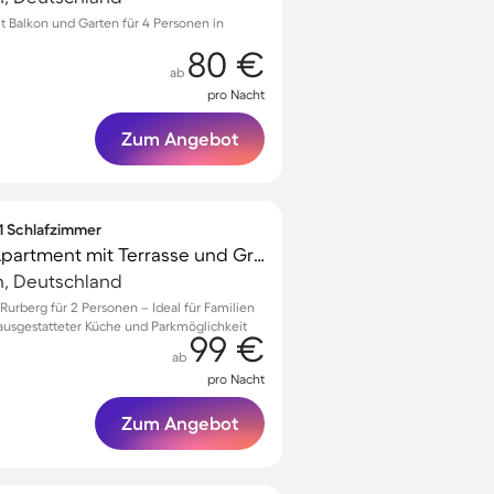
 Balkon und Garten für 4 Personen in
80 €
ab
pro Nacht
Zum Angebot
 1 Schlafzimmer
Familienorientiertes Apartment mit Terrasse und Grill | Hunde erlaubt
, Deutschland
urberg für 2 Personen – Ideal für Familien
 ausgestatteter Küche und Parkmöglichkeit
99 €
ab
pro Nacht
Zum Angebot