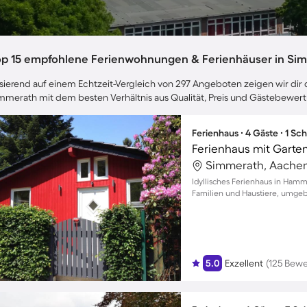
op 15 empfohlene Ferienwohnungen & Ferienhäuser in Si
sierend auf einem Echtzeit-Vergleich von 297 Angeboten zeigen wir dir d
mmerath mit dem besten Verhältnis aus Qualität, Preis und Gästebewer
Ferienhaus ∙ 4 Gäste ∙ 1 Sc
Ferienhaus mit Garten
Simmerath, Aachen
Idyllisches Ferienhaus in Ham
Familien und Haustiere, umge
5.0
Exzellent
(125 Bew