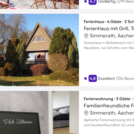
4.7
Großartig
(299 Bew
Ferienhaus ∙ 4 Gäste ∙ 2 S
Ferienhaus mit Grill,
Simmerath, Aachen
Ferienhaus in Rollesbroich mit
Haustiere, nur Schritte vom Wass
4.8
Exzellent
(134 Bew
Ferienwohnung ∙ 3 Gäste ∙
Simmerath, Aachen
Idyllische Ferienwohnung mit S
und haustierfreundlich für unv