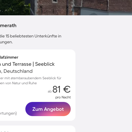
mmerath
ie 15 beliebtesten Unterkünfte in
tungen.
hlafzimmer
 und Terrasse | Seeblick
, Deutschland
mer mit atemberaubendem Seeblick für
ben von Natur und Ruhe
81 €
ab
pro Nacht
Zum Angebot
ertungen)