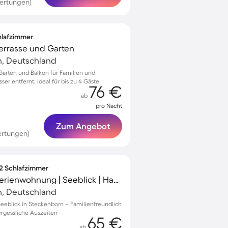
ertungen)
chlafzimmer
 Terrasse und Garten
, Deutschland
 Garten und Balkon für Familien und
er entfernt, ideal für bis zu 4 Gäste.
76 €
ab
pro Nacht
Zum Angebot
ertungen)
 2 Schlafzimmer
Familienfreundliche Ferienwohnung | Seeblick | Haustiere erlaubt
, Deutschland
eeblick in Steckenborn – Familienfreundlich
ergessliche Auszeiten
65 €
ab