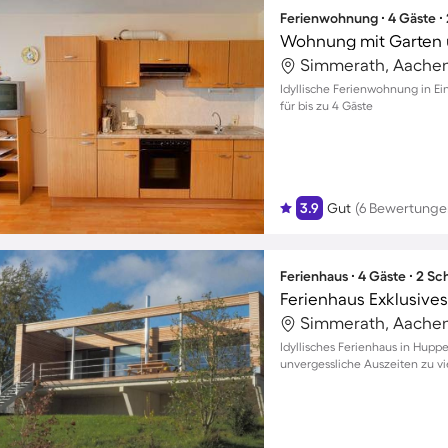
Ferienwohnung ∙ 4 Gäste ∙
Wohnung mit Garten 
Simmerath, Aachen
Idyllische Ferienwohnung in Ei
für bis zu 4 Gäste
3.9
Gut
(6 Bewertunge
Ferienhaus ∙ 4 Gäste ∙ 2 S
Simmerath, Aachen
Idyllisches Ferienhaus in Hupp
unvergessliche Auszeiten zu vi