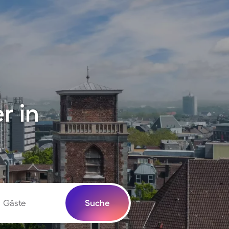
r in
Gäste
Suche