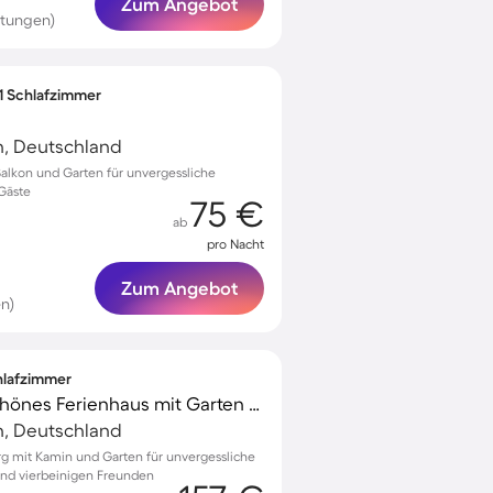
Zum Angebot
rtungen)
 1 Schlafzimmer
, Deutschland
alkon und Garten für unvergessliche
 Gäste
75 €
ab
pro Nacht
Zum Angebot
n)
chlafzimmer
Voll ausgestattetes schönes Ferienhaus mit Garten und Terrasse | Haustiere sind willkommen
, Deutschland
erg mit Kamin und Garten für unvergessliche
und vierbeinigen Freunden