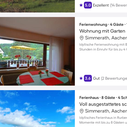
5.0
Exzellent
(14 Bewe
Ferienwohnung ∙ 4 Gäste ∙
Wohnung mit Garten
Simmerath, Aachen
Idyllische Ferienwohnung mit B
Stunden in Einruhr für bis zu 4
3.6
Gut
(2 Bewertunge
Ferienhaus ∙ 8 Gäste ∙ 4 S
Simmerath, Aachen
Idyllisches Ferienhaus in Rurb
Momente mit bis zu 8 Gästen 