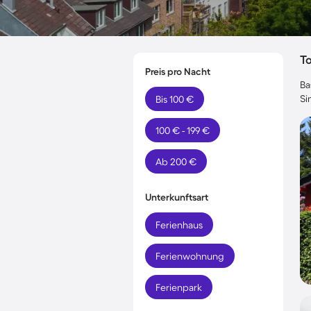
T
Preis pro Nacht
Ba
Si
Bis 100 €
100 € - 199 €
Ab 200 €
Unterkunftsart
Ferienhaus
Ferienwohnung
Ferienpark