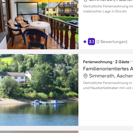
Gemütliche Ferienwohnung mit
malerischer Lage in Einruhr
3.1
(2 Bewertungen)
Ferienwohnung ∙ 2 Gäste ∙
Simmerath, Aachen
Gemütliche Ferienwohnung in R
und Haustierliebhaber mit voll