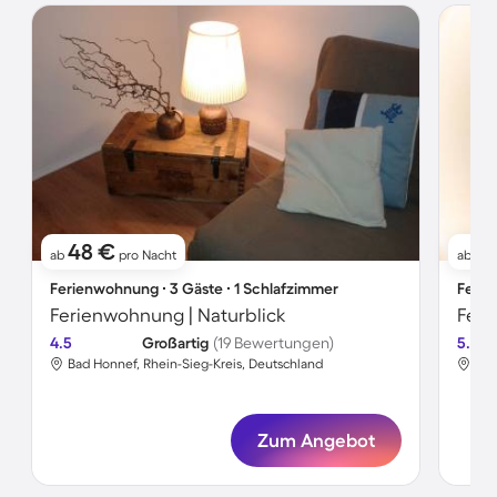
48 €
7
ab
pro Nacht
ab
Ferienwohnung ∙ 3 Gäste ∙ 1 Schlafzimmer
Ferie
Ferienwohnung | Naturblick
Feri
4.5
Großartig
(19 Bewertungen)
5.0
Bad Honnef, Rhein-Sieg-Kreis, Deutschland
Bad
Zum Angebot