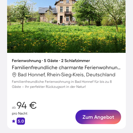
Ferienwohnung ∙ 5 Gäste ∙ 2 Schlafzimmer
Familienfreundliche charmante Ferienwohnung mit Terrasse | Hunde erlaubt
Bad Honnef, Rhein-Sieg-Kreis, Deutschland
Familienfreundliche Ferienwohnung in Bad Honnef für bis zu 8
Gäste – Ihr perfekter Rückzugsort in der Natur!
94 €
ab
pro Nacht
Zum Angebot
5.0