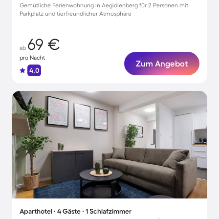
Gemütliche Ferienwohnung in Aegidienberg für 2 Personen mit
Parkplatz und tierfreundlicher Atmosphäre
69 €
ab
pro Nacht
Zum Angebot
4.0
Aparthotel ∙ 4 Gäste ∙ 1 Schlafzimmer