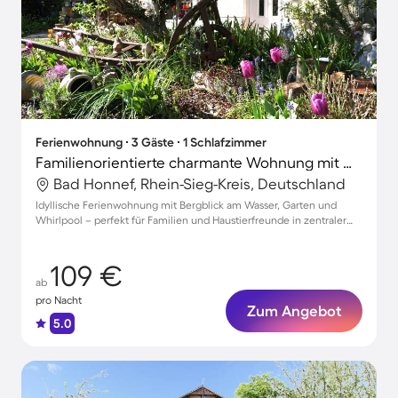
Ferienwohnung ∙ 3 Gäste ∙ 1 Schlafzimmer
Familienorientierte charmante Wohnung mit Garten, Whirlpool und Grill | Bergblick | Haustiere sind willkommen
Bad Honnef, Rhein-Sieg-Kreis, Deutschland
Idyllische Ferienwohnung mit Bergblick am Wasser, Garten und
Whirlpool – perfekt für Familien und Haustierfreunde in zentraler
Lage
109 €
ab
pro Nacht
Zum Angebot
5.0