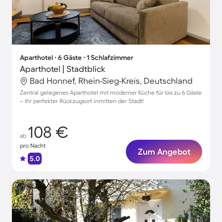
Aparthotel ∙ 6 Gäste ∙ 1 Schlafzimmer
Aparthotel | Stadtblick
Bad Honnef, Rhein-Sieg-Kreis, Deutschland
Zentral gelegenes Aparthotel mit moderner Küche für bis zu 6 Gäste
– Ihr perfekter Rückzugsort inmitten der Stadt!
108 €
ab
pro Nacht
Zum Angebot
5.0