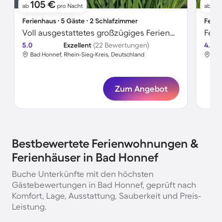
105 €
9
ab
pro Nacht
ab
Ferienhaus ∙ 5 Gäste ∙ 2 Schlafzimmer
Ferie
Voll ausgestattetes großzügiges Ferienhaus mit Pool, Garten und Sauna | Naturblick
Feri
5.0
Exzellent
(22 Bewertungen)
4.8
Bad Honnef, Rhein-Sieg-Kreis, Deutschland
Bad
Zum Angebot
Bestbewertete Ferienwohnungen &
Ferienhäuser in Bad Honnef
Buche Unterkünfte mit den höchsten
Gästebewertungen in Bad Honnef, geprüft nach
Komfort, Lage, Ausstattung, Sauberkeit und Preis-
Leistung.