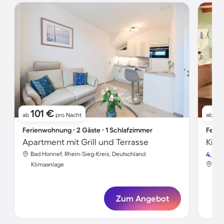
101 €
11
ab
pro Nacht
ab
Ferienwohnung ∙ 2 Gäste ∙ 1 Schlafzimmer
Ferie
Apartment mit Grill und Terrasse
Bad Honnef, Rhein-Sieg-Kreis, Deutschland
4.5
Bad
Klimaanlage
Kli
Zum Angebot