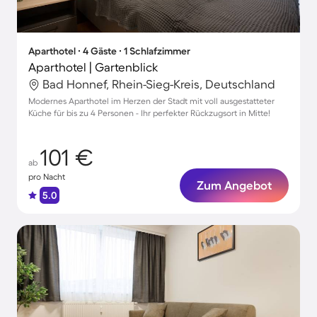
Aparthotel ∙ 4 Gäste ∙ 1 Schlafzimmer
Aparthotel | Gartenblick
Bad Honnef, Rhein-Sieg-Kreis, Deutschland
Modernes Aparthotel im Herzen der Stadt mit voll ausgestatteter
Küche für bis zu 4 Personen - Ihr perfekter Rückzugsort in Mitte!
101 €
ab
pro Nacht
Zum Angebot
5.0