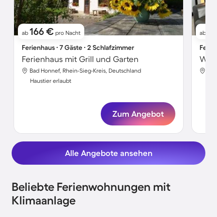
166 €
2
ab
pro Nacht
ab
Ferienhaus ∙ 7 Gäste ∙ 2 Schlafzimmer
Ferie
Ferienhaus mit Grill und Garten
Bad Honnef, Rhein-Sieg-Kreis, Deutschland
Bad
Haustier erlaubt
Hau
Zum Angebot
Alle Angebote ansehen
Beliebte Ferienwohnungen mit
Klimaanlage