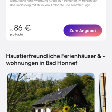
Gemütliche Ferienwohnung für bis zu 4 Personen im Herzen von
Bad Godesberg mit stilvollem Ambiente und zentraler Lage
86 €
ab
Zum Angebot
pro Nacht
Haustierfreundliche Ferienhäuser & -
wohnungen in Bad Honnef