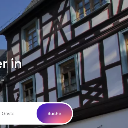
r in
Gäste
Suche