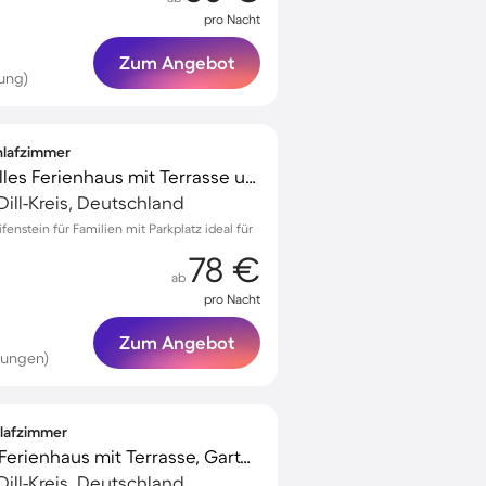
pro Nacht
Zum Angebot
ung)
chlafzimmer
Kinderfreundliches tolles Ferienhaus mit Terrasse und Grill
Dill-Kreis, Deutschland
enstein für Familien mit Parkplatz ideal für
78 €
ab
pro Nacht
Zum Angebot
tungen)
hlafzimmer
Familienfreundliches Ferienhaus mit Terrasse, Garten und Grill | Haustiere erlaubt
Dill-Kreis, Deutschland