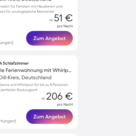
enstein für Familien mit Haustieren und
ort für unvergessliche Momente!
51 €
ab
pro Nacht
Zum Angebot
tungen)
 4 Schlafzimmer
Familienorientierte tolle Ferienwohnung mit Whirlpool, Terrasse und Sauna | Naturblick | Perfekt für die Arbeit von Zuhause
Dill-Kreis, Deutschland
auna und Whirlpool für bis zu 8 Personen
 perfekter Rückzugsort!
206 €
ab
pro Nacht
Zum Angebot
rtungen)