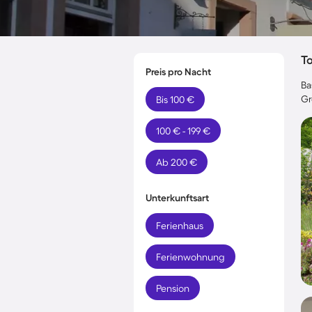
T
Preis pro Nacht
Ba
Gr
Bis 100 €
100 € - 199 €
Ab 200 €
Unterkunftsart
Ferienhaus
Ferienwohnung
Pension