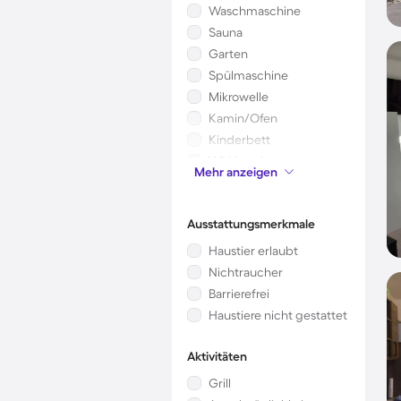
Waschmaschine
Sauna
Garten
Spülmaschine
Mikrowelle
Kamin/Ofen
Kinderbett
Whirlpool
Mehr anzeigen
Klimaanlage
Ausstattungsmerkmale
Haustier erlaubt
Nichtraucher
Barrierefrei
Haustiere nicht gestattet
Aktivitäten
Grill