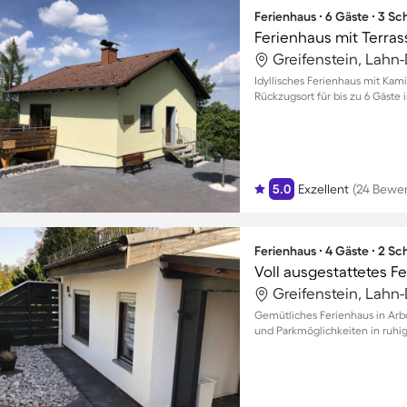
Ferienhaus ∙ 6 Gäste ∙ 3 S
Ferienhaus mit Terra
Greifenstein, Lahn-
Idyllisches Ferienhaus mit Kam
Rückzugsort für bis zu 6 Gäste
5.0
Exzellent
(24 Bewe
Ferienhaus ∙ 4 Gäste ∙ 2 S
Voll ausgestattetes F
Greifenstein, Lahn-
Gemütliches Ferienhaus in Arb
und Parkmöglichkeiten in ruh