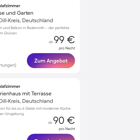
chlafzimmer
sse und Garten
Dill-Kreis, Deutschland
in und Balkon in Rodenroth – der perfekte
 im Grünen
99 €
ab
pro Nacht
Zum Angebot
rtungen)
chlafzimmer
erienhaus mit Terrasse
Dill-Kreis, Deutschland
orn für bis zu 4 Gäste mit moderner Küche
iger Umgebung
90 €
ab
pro Nacht