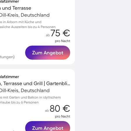
chlafzimmer
n und Terrasse
Dill-Kreis, Deutschland
us in Arborn mit Küche und
sliche Auszeiten bis zu 4 Personen
75 €
ab
pro Nacht
Zum Angebot
rtungen)
chlafzimmer
Ferienhaus mit Garten, Terrasse und Grill | Gartenblick
Dill-Kreis, Deutschland
s mit Garten und Balkon in idyllischem
rlaube bis zu 6 Personen
80 €
ab
pro Nacht
Zum Angebot