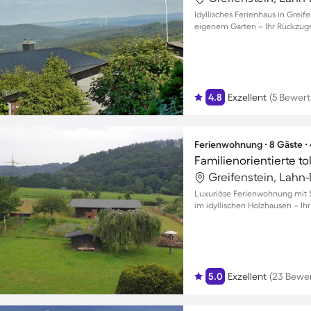
Idyllisches Ferienhaus in Greif
eigenem Garten – Ihr Rückzugs
4.8
Exzellent
(5 Bewer
Ferienwohnung ∙ 8 Gäste ∙
Greifenstein, Lahn-
Luxuriöse Ferienwohnung mit S
im idyllischen Holzhausen – Ihr
5.0
Exzellent
(23 Bewe