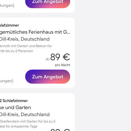
Zum Angebot
rtungen)
chlafzimmer
Familienfreundliches gemütliches Ferienhaus mit Grill, Terrasse und Garten
Dill-Kreis, Deutschland
enroth mit Garten und Balkon für
te bis zu 6 Personen
89 €
ab
pro Nacht
Zum Angebot
tungen)
 2 Schlafzimmer
se und Garten
Dill-Kreis, Deutschland
eifenstein mit Garten für bis zu 5
eal für entspannte Tage