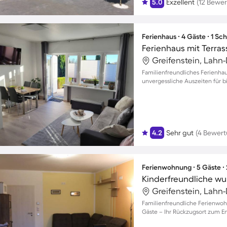
5.0
Exzellent
(12 Bewe
Ferienhaus ∙ 4 Gäste ∙ 1 Sc
Ferienhaus mit Terras
Greifenstein, Lahn-
Familienfreundliches Ferienhau
unvergessliche Auszeiten für b
4.2
Sehr gut
(4 Bewer
Ferienwohnung ∙ 5 Gäste ∙
Greifenstein, Lahn-
Familienfreundliche Ferienwohn
Gäste – Ihr Rückzugsort zum E