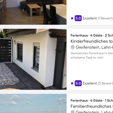
5.0
Exzellent
(1 Bewert
Ferienhaus ∙ 4 Gäste ∙ 2 S
Greifenstein, Lahn-
Gemütliches Ferienhaus in Greif
erholsame Tage zu viert
5.0
Exzellent
(3 Bewer
Ferienhaus ∙ 4 Gäste ∙ 1 Sc
Greifenstein, Lahn-