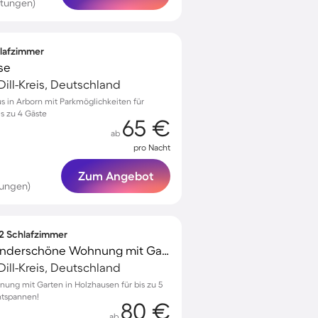
rtungen)
hlafzimmer
se
Dill-Kreis, Deutschland
s in Arborn mit Parkmöglichkeiten für
is zu 4 Gäste
65 €
ab
pro Nacht
Zum Angebot
tungen)
 2 Schlafzimmer
Kinderfreundliche wunderschöne Wohnung mit Garten und Terrasse
Dill-Kreis, Deutschland
ung mit Garten in Holzhausen für bis zu 5
ntspannen!
80 €
ab