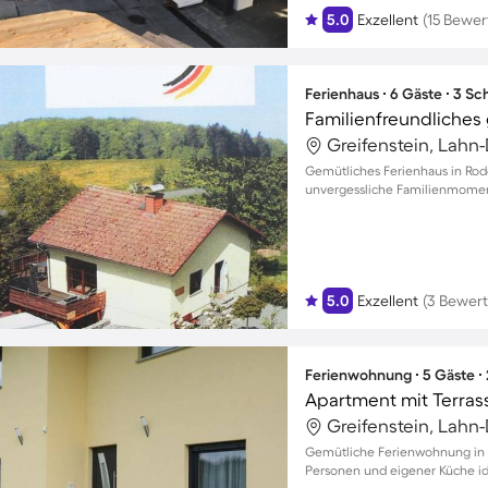
5.0
Exzellent
(15 Bewe
Ferienhaus ∙ 6 Gäste ∙ 3 S
Greifenstein, Lahn-
Gemütliches Ferienhaus in Rod
unvergessliche Familienmomen
5.0
Exzellent
(3 Bewer
Ferienwohnung ∙ 5 Gäste ∙
Apartment mit Terras
Greifenstein, Lahn-
Gemütliche Ferienwohnung in Gr
Personen und eigener Küche id