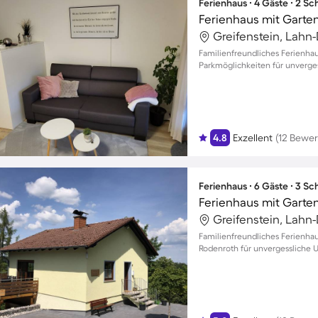
Ferienhaus ∙ 4 Gäste ∙ 2 S
Ferienhaus mit Garte
Greifenstein, Lahn-
Familienfreundliches Ferienha
Parkmöglichkeiten für unverges
4.8
Exzellent
(12 Bewe
Ferienhaus ∙ 6 Gäste ∙ 3 S
Greifenstein, Lahn-
Familienfreundliches Ferienhau
Rodenroth für unvergessliche U