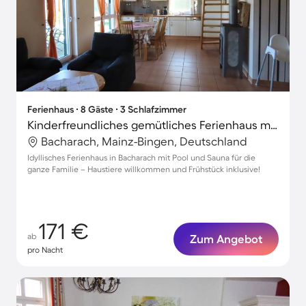
Ferienhaus ∙ 8 Gäste ∙ 3 Schlafzimmer
Kinderfreundliches gemütliches Ferienhaus mit Grill, Terrasse und Pool | Gartenblick | Haustiere erlaubt
Bacharach, Mainz-Bingen, Deutschland
Idyllisches Ferienhaus in Bacharach mit Pool und Sauna für die
ganze Familie – Haustiere willkommen und Frühstück inklusive!
171 €
ab
Zum Angebot
pro Nacht