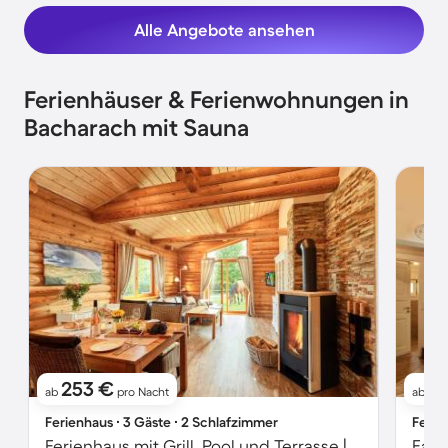
Alle Angebote ansehen
Ferienhäuser & Ferienwohnungen in
Bacharach mit Sauna
253 €
2
ab
pro Nacht
ab
Ferienhaus ∙ 3 Gäste ∙ 2 Schlafzimmer
Ferie
Ferienhaus mit Grill, Pool und Terrasse | Gartenblick