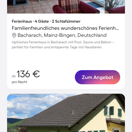
Ferienhaus ∙ 4 Gäste ∙ 2 Schlafzimmer
Familienfreundliches wunderschönes Ferienhaus mit Terrasse, Pool und Grill | Hunde erlaubt
Bacharach, Mainz-Bingen, Deutschland
Idyllisches Ferienhaus in Bacharach mit Pool, Sauna und Balkon –
perfekt für Familien und entspannte Tage mit Haustieren.
136 €
ab
Zum Angebot
pro Nacht