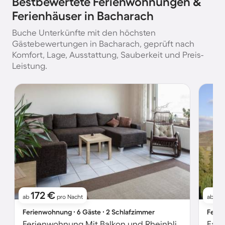
Bestbewertete Ferienwohnungen &
Ferienhäuser in Bacharach
Buche Unterkünfte mit den höchsten
Gästebewertungen in Bacharach, geprüft nach
Komfort, Lage, Ausstattung, Sauberkeit und Preis-
Leistung.
172 €
1
ab
pro Nacht
ab
Ferienwohnung ∙ 6 Gäste ∙ 2 Schlafzimmer
Ferie
Ferienwohnung Mit Balkon und Rheinblick