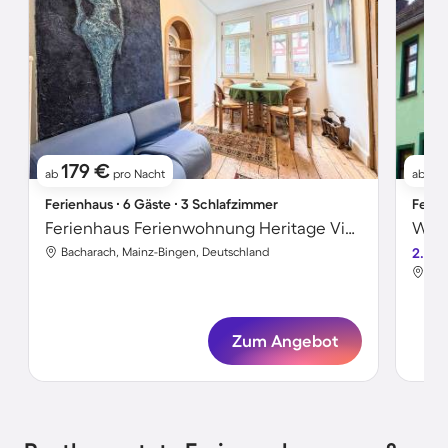
179 €
10
ab
pro Nacht
ab
Ferienhaus ∙ 6 Gäste ∙ 3 Schlafzimmer
Ferie
Ferienhaus Ferienwohnung Heritage View Bacharach
Wohn
Bacharach, Mainz-Bingen, Deutschland
2.8
Bac
Zum Angebot