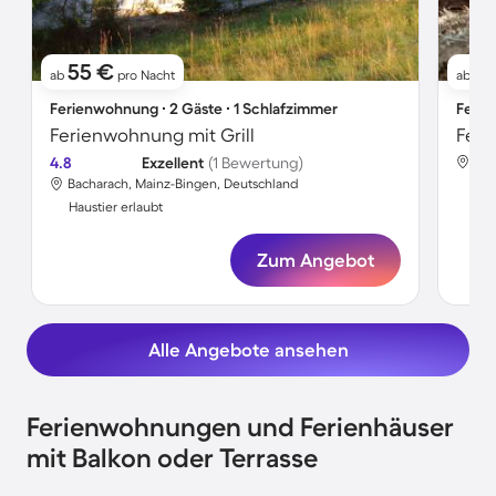
55 €
1
ab
pro Nacht
ab
Ferienwohnung ∙ 2 Gäste ∙ 1 Schlafzimmer
Ferie
Ferienwohnung mit Grill
Feri
4.8
Exzellent
(1 Bewertung)
Bac
Bacharach, Mainz-Bingen, Deutschland
Hau
Haustier erlaubt
Zum Angebot
Alle Angebote ansehen
Ferienwohnungen und Ferienhäuser
mit Balkon oder Terrasse