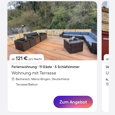
121 €
7
ab
pro Nacht
ab
Ferienwohnung ∙ 11 Gäste ∙ 5 Schlafzimmer
Unter
Wohnung mit Terrasse
Unte
Bacharach, Mainz-Bingen, Deutschland
4.4
Bac
Terrasse/Balkon
Ter
Zum Angebot