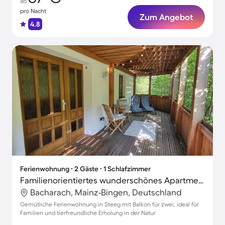
ab
pro Nacht
Zum Angebot
4.8
Ferienwohnung ∙ 2 Gäste ∙ 1 Schlafzimmer
Familienorientiertes wunderschönes Apartment mit Grill | Naturblick | Ideal für Homeoffice | Hunde erlaubt
Bacharach, Mainz-Bingen, Deutschland
Gemütliche Ferienwohnung in Steeg mit Balkon für zwei, ideal für
Familien und tierfreundliche Erholung in der Natur