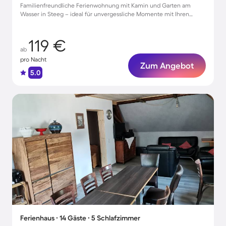
Familienfreundliche Ferienwohnung mit Kamin und Garten am
Wasser in Steeg – ideal für unvergessliche Momente mit Ihren
Liebsten!
119 €
ab
pro Nacht
Zum Angebot
5.0
Ferienhaus ∙ 14 Gäste ∙ 5 Schlafzimmer