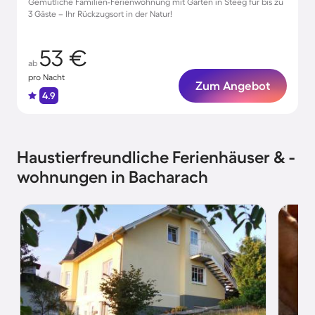
Gemütliche Familien-Ferienwohnung mit Garten in Steeg für bis zu
3 Gäste – Ihr Rückzugsort in der Natur!
53 €
ab
pro Nacht
Zum Angebot
4.9
Haustierfreundliche Ferienhäuser & -
wohnungen in Bacharach