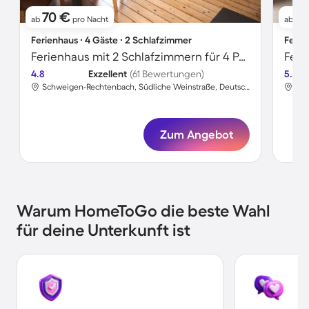
70 €
7
ab
pro Nacht
ab
Ferienhaus ∙ 4 Gäste ∙ 2 Schlafzimmer
Ferie
Ferienhaus mit 2 Schlafzimmern für 4 Personen
4.8
Exzellent
(61 Bewertungen)
5.0
Schweigen-Rechtenbach, Südliche Weinstraße, Deutschland
Zum Angebot
Warum HomeToGo die beste Wahl
für deine Unterkunft ist