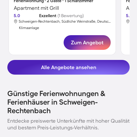
Ferienwohnung ∙ 2 Gäste ∙ 1 Schlafzimmer
Ferie
Apartment mit Grill
Apar
5.0
Exzellent
(1 Bewertung)
5.0
Schweigen-Rechtenbach, Südliche Weinstraße, Deutschland
Klimaanlage
Kli
Zum Angebot
Alle Angebote ansehen
Günstige Ferienwohnungen &
Ferienhäuser in Schweigen-
Rechtenbach
Entdecke preiswerte Unterkünfte mit hoher Qualität
und bestem Preis-Leistungs-Verhältnis.