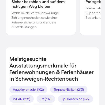
Sicher bezahlen und auf dem
Preisgekr
richtigen Weg bleiben
Erlebe nahtl
Wähle lokale, vertrauenswürdige
Support bei 
Zahlungsmethoden sowie eine
Bedenken.
Reiseversicherung und andere
Zusatzleistungen.
Meistgesuchte
Ausstattungsmerkmale für
Ferienwohnungen & Ferienhäuser
in Schweigen-Rechtenbach
Haustier erlaubt (102)
Terrasse/Balkon (213)
WLAN (293)
TV (312)
Spülmaschine (135)