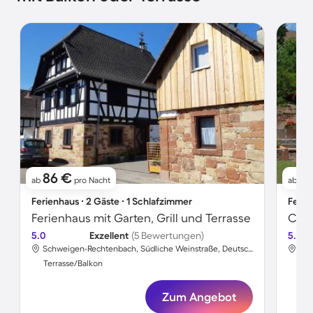
86 €
6
ab
pro Nacht
ab
Ferienhaus ∙ 2 Gäste ∙ 1 Schlafzimmer
Ferie
Ferienhaus mit Garten, Grill und Terrasse
5.0
Exzellent
(5 Bewertungen)
5.0
Schweigen-Rechtenbach, Südliche Weinstraße, Deutschland
Terrasse/Balkon
Ter
Zum Angebot