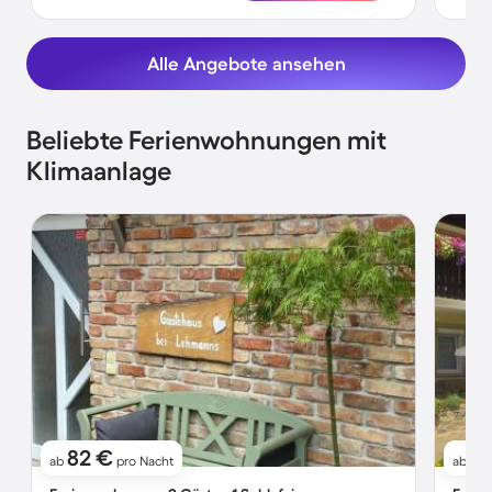
Alle Angebote ansehen
Beliebte Ferienwohnungen mit
Klimaanlage
82 €
11
ab
pro Nacht
ab