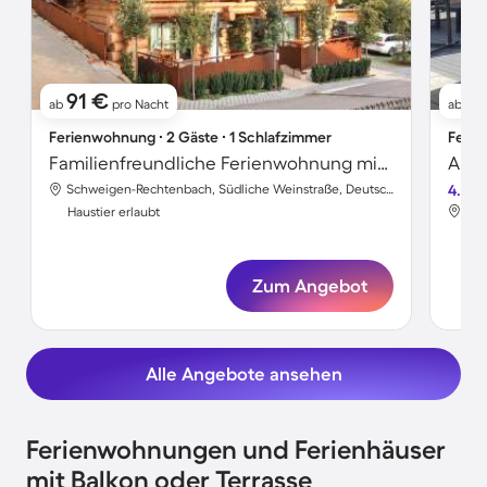
91 €
7
ab
pro Nacht
ab
Ferienwohnung ∙ 2 Gäste ∙ 1 Schlafzimmer
Ferie
Familienfreundliche Ferienwohnung mit Terrasse | Haustierfreundlich
Apar
Schweigen-Rechtenbach, Südliche Weinstraße, Deutschland
4.5
Haustier erlaubt
Hau
Zum Angebot
Alle Angebote ansehen
Ferienwohnungen und Ferienhäuser
mit Balkon oder Terrasse