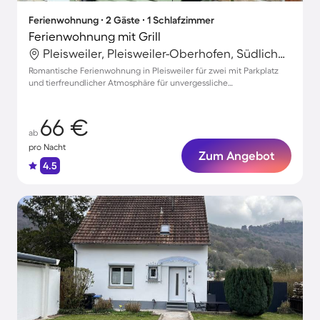
Ferienwohnung ∙ 2 Gäste ∙ 1 Schlafzimmer
Ferienwohnung mit Grill
Pleisweiler, Pleisweiler-Oberhofen, Südliche Weinstraße
Romantische Ferienwohnung in Pleisweiler für zwei mit Parkplatz
und tierfreundlicher Atmosphäre für unvergessliche
Familienmomente
66 €
ab
pro Nacht
Zum Angebot
4.5