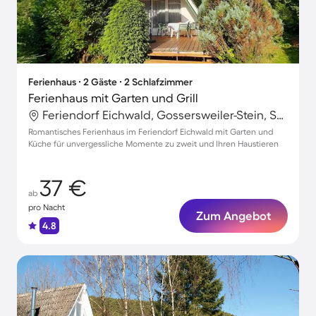
Ferienhaus ∙ 2 Gäste ∙ 2 Schlafzimmer
Ferienhaus mit Garten und Grill
Feriendorf Eichwald, Gossersweiler-Stein, Südliche Weinstraße
Romantisches Ferienhaus im Feriendorf Eichwald mit Garten und
Küche für unvergessliche Momente zu zweit und Ihren Haustieren
37 €
ab
pro Nacht
Zum Angebot
4.8