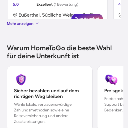
5.0
Exzellent
(1 Bewertung)
4.7
Eußerthal, Südliche Weinstraße, Deutschland
Zum Angebot
Mehr anzeigen
Warum HomeToGo die beste Wahl
für deine Unterkunft ist
Sicher bezahlen und auf dem
Preisgekr
richtigen Weg bleiben
Erlebe nahtl
Wähle lokale, vertrauenswürdige
Support bei 
Zahlungsmethoden sowie eine
Bedenken.
Reiseversicherung und andere
Zusatzleistungen.