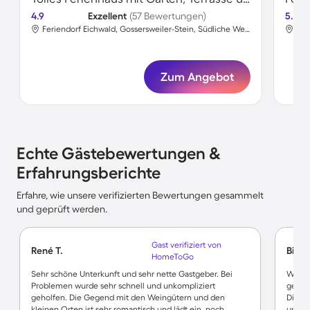
4.9
Exzellent
(57 Bewertungen)
5.0
Feriendorf Eichwald, Gossersweiler-Stein, Südliche Weinstraße
Zum Angebot
Echte Gästebewertungen &
Erfahrungsberichte
Erfahre, wie unsere verifizierten Bewertungen gesammelt
und geprüft werden.
Gast verifiziert von
René T.
Birgit
HomeToGo
Sehr schöne Unterkunft und sehr nette Gastgeber. Bei
Wir h
Problemen wurde sehr schnell und unkompliziert
gefühl
geholfen. Die Gegend mit den Weingütern und den
Die Wo
kleinen Orten ist sehr romantisch und lädt ein, noch
und di