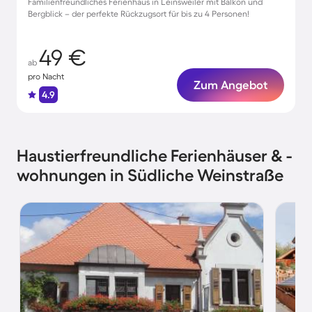
Familienfreundliches Ferienhaus in Leinsweiler mit Balkon und
Bergblick – der perfekte Rückzugsort für bis zu 4 Personen!
49 €
ab
pro Nacht
Zum Angebot
4.9
Haustierfreundliche Ferienhäuser & -
wohnungen in Südliche Weinstraße