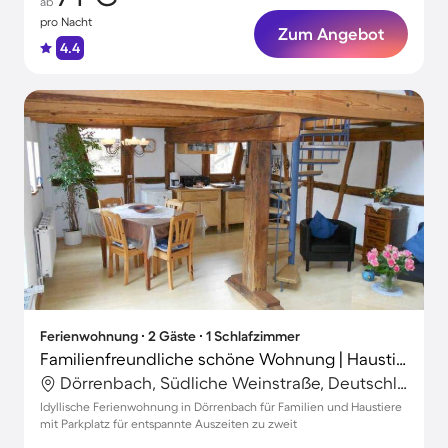
ab
pro Nacht
Zum Angebot
4.4
Ferienwohnung ∙ 2 Gäste ∙ 1 Schlafzimmer
Familienfreundliche schöne Wohnung | Haustierfreundlich
Dörrenbach, Südliche Weinstraße, Deutschland
Idyllische Ferienwohnung in Dörrenbach für Familien und Haustiere
mit Parkplatz für entspannte Auszeiten zu zweit