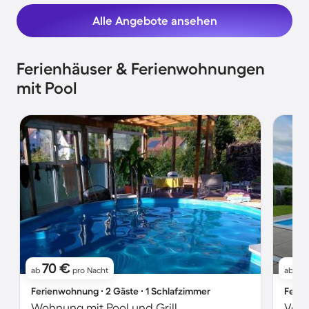
Alle Angebote ansehen
Ferienhäuser & Ferienwohnungen
mit Pool
70 €
11
ab
pro Nacht
ab
Ferienwohnung ∙ 2 Gäste ∙ 1 Schlafzimmer
Ferie
Wohnung mit Pool und Grill