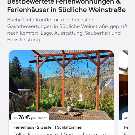
Bestbewertete Ferienwohnungen &
Ferienhäuser in Südliche Weinstraße
Buche Unterkünfte mit den höchsten
Gästebewertungen in Südliche Weinstraße, geprüft
nach Komfort, Lage, Ausstattung, Sauberkeit und
Preis-Leistung.
76 €
6
ab
pro Nacht
ab
Ferienhaus ∙ 2 Gäste ∙ 1 Schlafzimmer
Ferie
Tolles Ferienhaus mit Garten, Terrasse und Grill | Naturblick