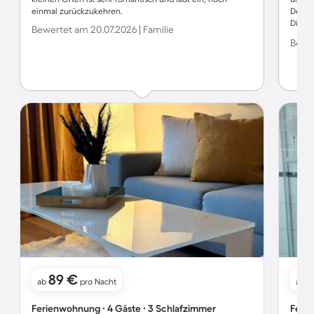
einmal zurückzukehren.
Der W
Die Wo
Bewertet am 20.07.2026 | Familie
gibt e
Bewer
hat un
Menge
anspr
und w
verbr
89 €
ab
pro Nacht
ab
Ferienwohnung ∙ 4 Gäste ∙ 3 Schlafzimmer
Ferie