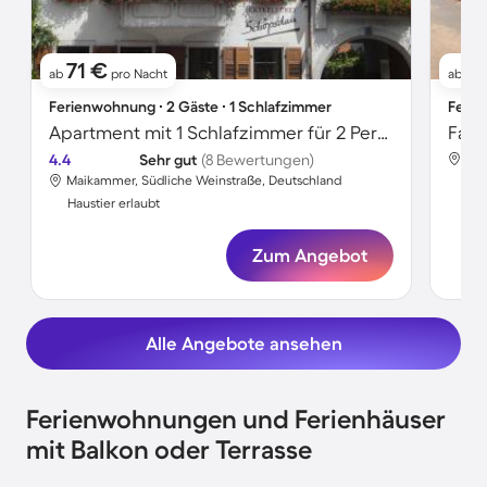
71 €
91
ab
pro Nacht
ab
Ferienwohnung ∙ 2 Gäste ∙ 1 Schlafzimmer
Ferie
Apartment mit 1 Schlafzimmer für 2 Personen
4.4
Sehr gut
(8 Bewertungen)
Maikammer, Südliche Weinstraße, Deutschland
Hau
Haustier erlaubt
Zum Angebot
Alle Angebote ansehen
Ferienwohnungen und Ferienhäuser
mit Balkon oder Terrasse