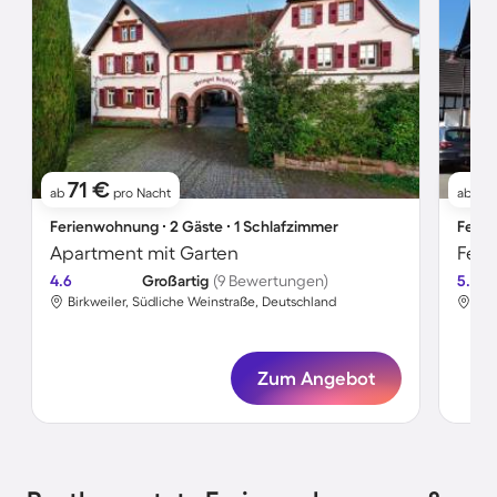
71 €
6
ab
pro Nacht
ab
Ferienwohnung ∙ 2 Gäste ∙ 1 Schlafzimmer
Ferie
Apartment mit Garten
Feri
4.6
Großartig
(9 Bewertungen)
5.0
Birkweiler, Südliche Weinstraße, Deutschland
Obe
Zum Angebot