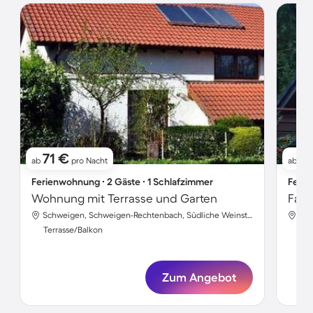
71 €
8
ab
pro Nacht
ab
Ferienwohnung ∙ 2 Gäste ∙ 1 Schlafzimmer
Ferie
Wohnung mit Terrasse und Garten
Schweigen, Schweigen-Rechtenbach, Südliche Weinstraße
Lei
Terrasse/Balkon
Ter
Zum Angebot