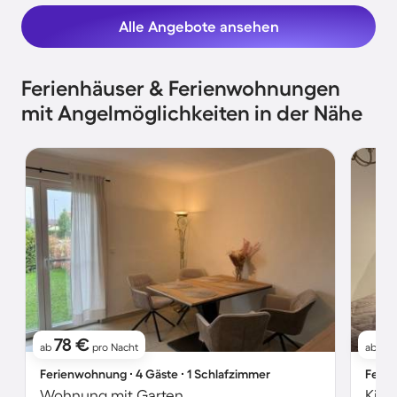
Alle Angebote ansehen
Ferienhäuser & Ferienwohnungen
mit Angelmöglichkeiten in der Nähe
78 €
7
ab
pro Nacht
ab
Ferienwohnung ∙ 4 Gäste ∙ 1 Schlafzimmer
Ferie
Wohnung mit Garten
Kind