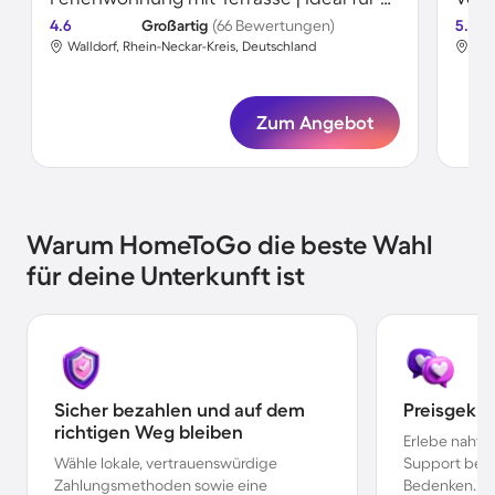
4.6
Großartig
(66 Bewertungen)
5.0
Walldorf, Rhein-Neckar-Kreis, Deutschland
Wal
Zum Angebot
Warum HomeToGo die beste Wahl
für deine Unterkunft ist
Sicher bezahlen und auf dem
Preisgekr
richtigen Weg bleiben
Erlebe nahtl
Wähle lokale, vertrauenswürdige
Support bei 
Zahlungsmethoden sowie eine
Bedenken.