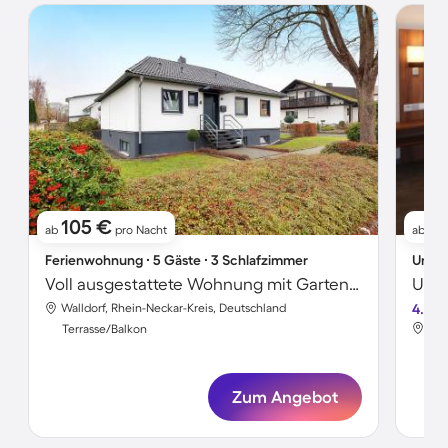
105 €
6
ab
pro Nacht
ab
Ferienwohnung ∙ 5 Gäste ∙ 3 Schlafzimmer
Unter
Voll ausgestattete Wohnung mit Garten, schnellem Internet und Terrasse | Gartenblick | Perfekt für die Arbeit von Zuhause
Unte
Walldorf, Rhein-Neckar-Kreis, Deutschland
4.0
Wal
Terrasse/Balkon
Ter
Zum Angebot