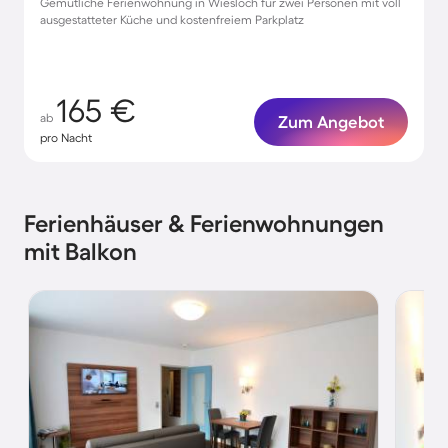
Gemütliche Ferienwohnung in Wiesloch für zwei Personen mit voll
ausgestatteter Küche und kostenfreiem Parkplatz
165 €
ab
Zum Angebot
pro Nacht
Ferienhäuser & Ferienwohnungen
mit Balkon