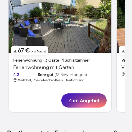
67 €
1.
ab
pro Nacht
ab
Ferienwohnung ∙ 3 Gäste ∙ 1 Schlafzimmer
Villa 
Ferienwohnung mit Garten
Vill
4.2
Sehr gut
(13 Bewertungen)
Wal
Walldorf, Rhein-Neckar-Kreis, Deutschland
Zum Angebot