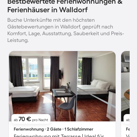
Bestbewertete Ferienwohnungen &
Ferienhäuser in Walldorf
Buche Unterkünfte mit den höchsten
Gästebewertungen in Walldorf, geprüft nach
Komfort, Lage, Ausstattung, Sauberkeit und Preis-
Leistung.
70 €
11
ab
pro Nacht
ab
Ferienwohnung ∙ 2 Gäste ∙ 1 Schlafzimmer
Ferie
Ferienwohnung mit Terrasse | Ideal für Homeoffice