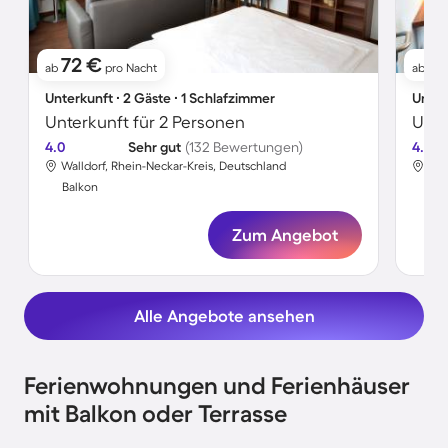
72 €
8
ab
pro Nacht
ab
Unterkunft ∙ 2 Gäste ∙ 1 Schlafzimmer
Unter
Unterkunft für 2 Personen
Unte
4.0
Sehr gut
(132 Bewertungen)
4.0
Walldorf, Rhein-Neckar-Kreis, Deutschland
Wal
Balkon
Bal
Zum Angebot
Alle Angebote ansehen
Ferienwohnungen und Ferienhäuser
mit Balkon oder Terrasse