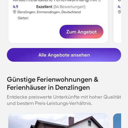
4.9
Exzellent
(54 Bewertungen)
4.8
Denzlingen, Emmendingen, Deutschland
Den
Garten
Gar
Zum Angebot
Alle Angebote ansehen
Günstige Ferienwohnungen &
Ferienhäuser in Denzlingen
Entdecke preiswerte Unterkünfte mit hoher Qualität
und bestem Preis-Leistungs-Verhältnis.