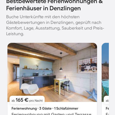
Bestbewertete Ferienwohnungen &
Ferienhäuser in Denzlingen
Buche Unterkünfte mit den höchsten
Gästebewertungen in Denzlingen, geprüft nach
Komfort, Lage, Ausstattung, Sauberkeit und Preis-
Leistung.
165 €
2
ab
pro Nacht
ab
Ferienwohnung ∙ 3 Gäste ∙ 1 Schlafzimmer
Ferie
Ferienwohnung mit Garten und Terrasse