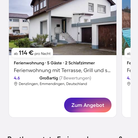
114 €
1
ab
pro Nacht
ab
Ferienwohnung ∙ 5 Gäste ∙ 2 Schlafzimmer
Ferie
Ferienwohnung mit Terrasse, Grill und schnellem Internet | Gartenblick
4.6
Großartig
(7 Bewertungen)
4.8
Denzlingen, Emmendingen, Deutschland
Den
Zum Angebot