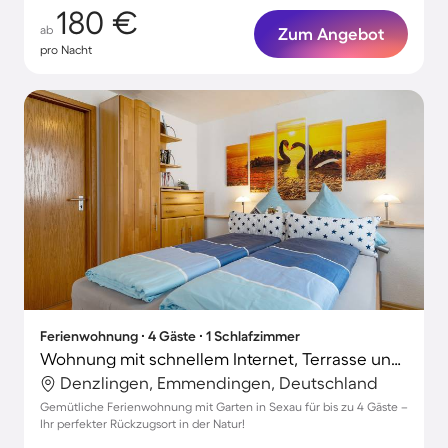
180 €
ab
Zum Angebot
pro Nacht
Ferienwohnung ∙ 4 Gäste ∙ 1 Schlafzimmer
Wohnung mit schnellem Internet, Terrasse und Garten | Stadtblick
Denzlingen, Emmendingen, Deutschland
Gemütliche Ferienwohnung mit Garten in Sexau für bis zu 4 Gäste –
Ihr perfekter Rückzugsort in der Natur!