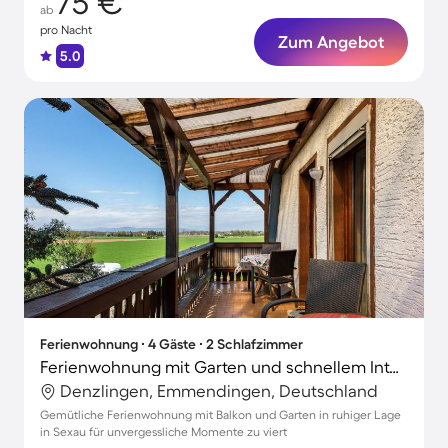
75 €
ab
pro Nacht
Zum Angebot
5.0
Ferienwohnung ∙ 4 Gäste ∙ 2 Schlafzimmer
Ferienwohnung mit Garten und schnellem Internet | Gartenblick
Denzlingen, Emmendingen, Deutschland
Gemütliche Ferienwohnung mit Balkon und Garten in ruhiger Lage
in Sexau für unvergessliche Momente zu viert