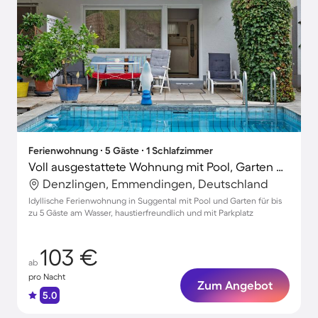
Ferienwohnung ∙ 5 Gäste ∙ 1 Schlafzimmer
Voll ausgestattete Wohnung mit Pool, Garten und schnellem Internet | Bergblick | Perfekt für die Arbeit von Zuhause | Haustiere erlaubt
Denzlingen, Emmendingen, Deutschland
Idyllische Ferienwohnung in Suggental mit Pool und Garten für bis
zu 5 Gäste am Wasser, haustierfreundlich und mit Parkplatz
103 €
ab
pro Nacht
Zum Angebot
5.0