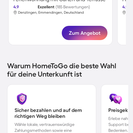
4.9
Exzellent
(185 Bewertungen)
4.9
Denzlingen, Emmendingen, Deutschland
Den
Zum Angebot
Warum HomeToGo die beste Wahl
für deine Unterkunft ist
Sicher bezahlen und auf dem
Preisgekr
richtigen Weg bleiben
Erlebe nahtl
Wähle lokale, vertrauenswürdige
Support bei 
Zahlungsmethoden sowie eine
Bedenken.