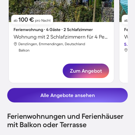
100 €
2
ab
pro Nacht
ab
Ferienwohnung ∙ 4 Gäste ∙ 2 Schlafzimmer
Ferie
Wohnung mit 2 Schlafzimmern für 4 Personen
Denzlingen, Emmendingen, Deutschland
5.0
Den
Balkon
Bal
Zum Angebot
Alle Angebote ansehen
Ferienwohnungen und Ferienhäuser
mit Balkon oder Terrasse