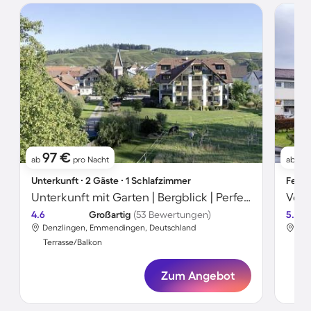
97 €
1
ab
pro Nacht
ab
Unterkunft ∙ 2 Gäste ∙ 1 Schlafzimmer
Ferie
Unterkunft mit Garten | Bergblick | Perfekt für die Arbeit von Zuhause
4.6
Großartig
(53 Bewertungen)
5.0
Denzlingen, Emmendingen, Deutschland
Den
Terrasse/Balkon
Ter
Zum Angebot