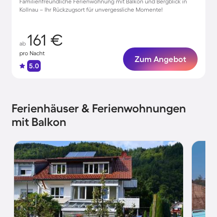
Familienfreundliche Ferienwohnung mit Balkon und Bergblick in
Kollnau – Ihr Rückzugsort für unvergessliche Momente!
161 €
ab
pro Nacht
Zum Angebot
5.0
Ferienhäuser & Ferienwohnungen
mit Balkon