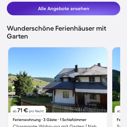
Alle Angebote ansehen
Wunderschöne Ferienhäuser mit
Garten
71 €
9
ab
pro Nacht
ab
Ferienwohnung ∙ 3 Gäste ∙ 1 Schlafzimmer
Ferie
Charmante Wohnung mit Garten | Nah am Skifahren