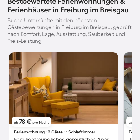
Bestbewertete Ferienwohnungen &
Ferienhäuser in Freiburg im Breisgau
Buche Unterkünfte mit den höchsten
Gästebewertungen in Freiburg im Breisgau, geprüft
nach Komfort, Lage, Ausstattung, Sauberkeit und
Preis-Leistung.
78 €
11
ab
pro Nacht
ab
Ferienwohnung ∙ 2 Gäste ∙ 1 Schlafzimmer
Ferie
Familienfreundliches gemütliches Apartment mit Terrasse und Grill | Bergblick | Nah am Skifahren
Toll