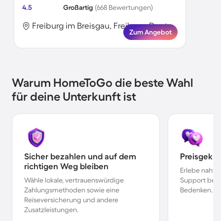
4.5
Großartig
(668 Bewertungen)
Freiburg im Breisgau, Freiburg, Deutschland
Zum Angebot
Warum HomeToGo die beste Wahl
für deine Unterkunft ist
Sicher bezahlen und auf dem
Preisgekr
richtigen Weg bleiben
Erlebe nahtl
Wähle lokale, vertrauenswürdige
Support bei 
Zahlungsmethoden sowie eine
Bedenken.
Reiseversicherung und andere
Zusatzleistungen.