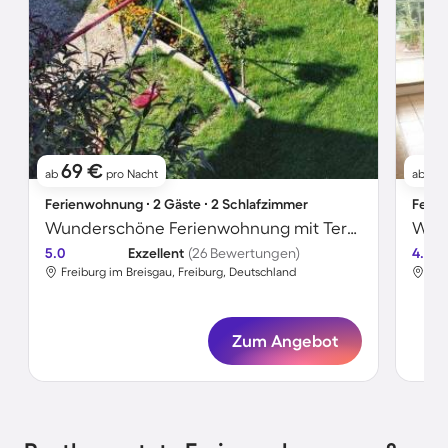
69 €
7
ab
pro Nacht
ab
Ferienwohnung ∙ 2 Gäste ∙ 2 Schlafzimmer
Ferie
Wunderschöne Ferienwohnung mit Terrasse
Wohn
5.0
Exzellent
(26 Bewertungen)
4.5
Freiburg im Breisgau, Freiburg, Deutschland
Fre
Zum Angebot