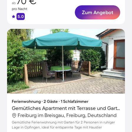
70 €
ab
pro Nacht
Zum Angebot
5.0
Ferienwohnung ∙ 2 Gäste ∙ 1 Schlafzimmer
Gemütliches Apartment mit Terrasse und Garten | Hunde erlaubt
Freiburg im Breisgau, Freiburg, Deutschland
Gemütliche Ferienwohnung mit Garten für 2 Personen in ruhiger
Lage in Opfingen, ideal für entspannte Tage mit Haustier