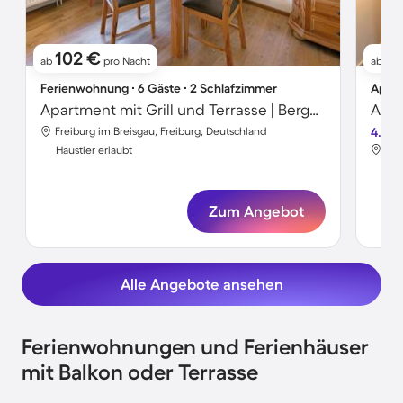
102 €
6
ab
pro Nacht
ab
Ferienwohnung ∙ 6 Gäste ∙ 2 Schlafzimmer
Apart
Apartment mit Grill und Terrasse | Bergblick
Freiburg im Breisgau, Freiburg, Deutschland
4.3
Fre
Haustier erlaubt
Hau
Zum Angebot
Alle Angebote ansehen
Ferienwohnungen und Ferienhäuser
mit Balkon oder Terrasse