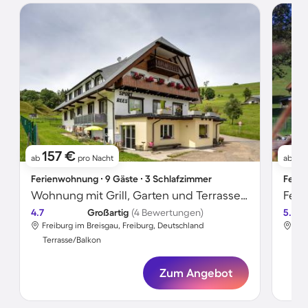
157 €
12
ab
pro Nacht
ab
Ferienwohnung ∙ 9 Gäste ∙ 3 Schlafzimmer
Ferie
Wohnung mit Grill, Garten und Terrasse | Gartenblick
4.7
Großartig
(4 Bewertungen)
5.0
Freiburg im Breisgau, Freiburg, Deutschland
Fre
Terrasse/Balkon
Ter
Zum Angebot