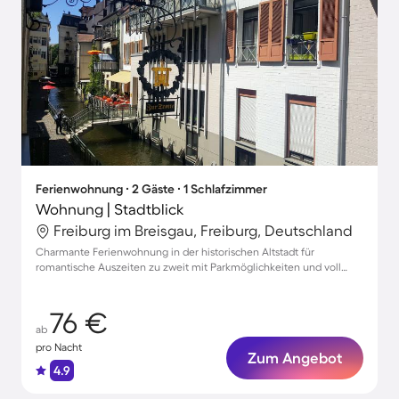
Ferienwohnung ∙ 2 Gäste ∙ 1 Schlafzimmer
Wohnung | Stadtblick
Freiburg im Breisgau, Freiburg, Deutschland
Charmante Ferienwohnung in der historischen Altstadt für
romantische Auszeiten zu zweit mit Parkmöglichkeiten und voll
ausgestatteter Küche
76 €
ab
pro Nacht
Zum Angebot
4.9