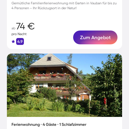
Gemütliche Familienferienwohnung mit Garten in Vauban für bis zu
4 Personen – Ihr Rückzugsort in der Natur!
74 €
ab
pro Nacht
Zum Angebot
4.9
Ferienwohnung ∙ 4 Gäste ∙ 1 Schlafzimmer