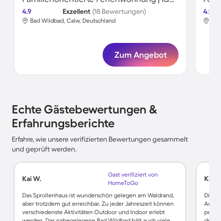
4.9
Exzellent
(18 Bewertungen)
4.9
Bad Wildbad, Calw, Deutschland
Bad
Zum Angebot
Echte Gästebewertungen &
Erfahrungsberichte
Erfahre, wie unsere verifizierten Bewertungen gesammelt
und geprüft werden.
Gast verifiziert von
Kai W.
Kirsti
HomeToGo
Das Sprollenhaus ist wunderschön gelegen am Waldrand,
Die F
aber trotzdem gut erreichbar. Zu jeder Jahreszeit können
Aussta
verschiedenste Aktivitäten Outdoor und Indoor erlebt
perfe
werden. Das nahegelegene Bad Wildbad hält auch viele
dem V