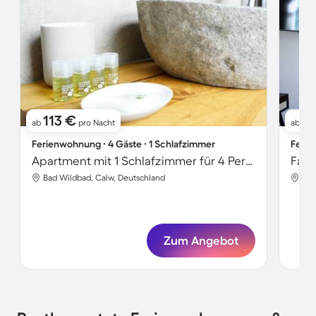
113 €
11
ab
pro Nacht
ab
Ferienwohnung ∙ 4 Gäste ∙ 1 Schlafzimmer
Ferie
Apartment mit 1 Schlafzimmer für 4 Personen
Bad Wildbad, Calw, Deutschland
Bad
Zum Angebot