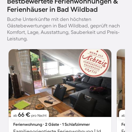
Bestbewertete Ferienwohnungen &
Ferienhäuser in Bad Wildbad
Buche Unterkünfte mit den höchsten
Gästebewertungen in Bad Wildbad, geprüft nach
Komfort, Lage, Ausstattung, Sauberkeit und Preis-
Leistung.
66 €
8
ab
pro Nacht
ab
Ferienwohnung ∙ 2 Gäste ∙ 1 Schlafzimmer
Ferie
Familienorientierte Ferienwohnung | Ideal für Homeoffice
Feri