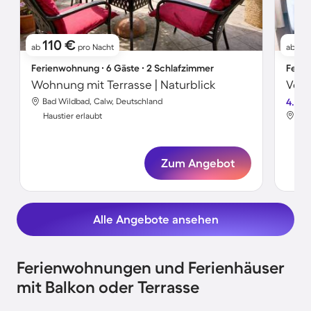
110 €
6
ab
pro Nacht
ab
Ferienwohnung ∙ 6 Gäste ∙ 2 Schlafzimmer
Ferie
Wohnung mit Terrasse | Naturblick
Bad Wildbad, Calw, Deutschland
4.8
Bad
Haustier erlaubt
Hau
Zum Angebot
Alle Angebote ansehen
Ferienwohnungen und Ferienhäuser
mit Balkon oder Terrasse