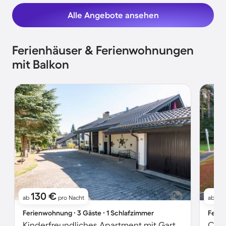
Alle Angebote ansehen
Ferienhäuser & Ferienwohnungen
mit Balkon
130 €
8
ab
pro Nacht
ab
Ferienwohnung ∙ 3 Gäste ∙ 1 Schlafzimmer
Ferie
Kinderfreundliches Apartment mit Garten | Gartenblick