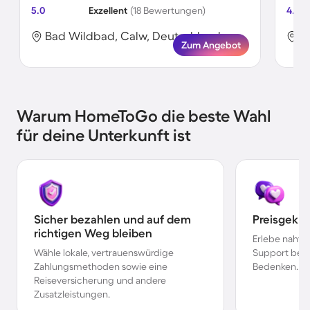
5.0
Exzellent
(18 Bewertungen)
4.5
Bad Wildbad, Calw, Deutschland
B
Zum Angebot
Warum HomeToGo die beste Wahl
für deine Unterkunft ist
Sicher bezahlen und auf dem
Preisgekr
richtigen Weg bleiben
Erlebe nahtl
Wähle lokale, vertrauenswürdige
Support bei 
Zahlungsmethoden sowie eine
Bedenken.
Reiseversicherung und andere
Zusatzleistungen.