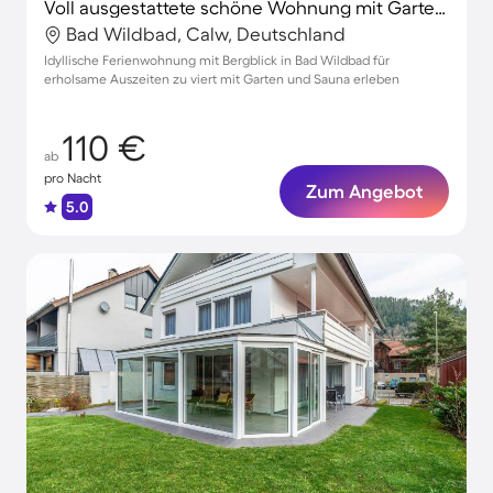
Voll ausgestattete schöne Wohnung mit Garten, schnellem Internet und Terrasse | Gartenblick | Perfekt für die Arbeit von Zuhause
Bad Wildbad, Calw, Deutschland
Idyllische Ferienwohnung mit Bergblick in Bad Wildbad für
erholsame Auszeiten zu viert mit Garten und Sauna erleben
110 €
ab
pro Nacht
Zum Angebot
5.0