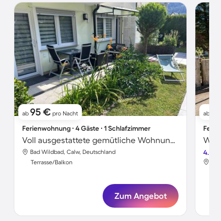
95 €
11
ab
pro Nacht
ab
Ferienwohnung ∙ 4 Gäste ∙ 1 Schlafzimmer
Ferie
Voll ausgestattete gemütliche Wohnung mit Terrasse, schnellem Internet und Garten | Gartenblick | Perfekt für die Arbeit von Zuhause
Bad Wildbad, Calw, Deutschland
4.6
Bad
Terrasse/Balkon
Ter
Zum Angebot