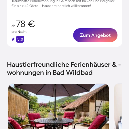
Traumhafte Ferienwohnung in Calmbach mit Balkon und Bergblick
für bis zu 4 Gäste – Haustiere herzlich willkommen!
78 €
ab
pro Nacht
Zum Angebot
5.0
Haustierfreundliche Ferienhäuser & -
wohnungen in Bad Wildbad