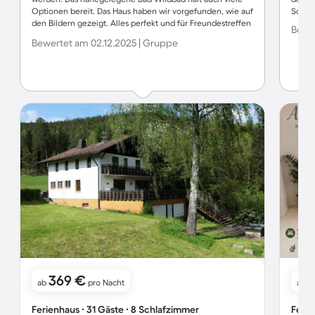
Optionen bereit. Das Haus haben wir vorgefunden, wie auf
Schön 
den Bildern gezeigt. Alles perfekt und für Freundestreffen
Bewer
oder Familienfeiern die perfekte Adresse! Auch die
Bewertet am 02.12.2025 | Gruppe
Gastgeber stehen jederzeit mit Rat und Tat zu Seite.
Vielen Dank für die schöne Zeit!
369 €
ab
pro Nacht
ab
Ferienhaus ∙ 31 Gäste ∙ 8 Schlafzimmer
Ferie