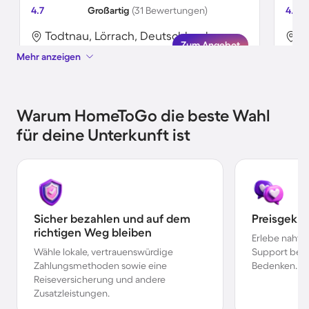
4.7
Großartig
(31 Bewertungen)
4.7
Todtnau, Lörrach, Deutschland
T
Zum Angebot
Mehr anzeigen
Warum HomeToGo die beste Wahl
für deine Unterkunft ist
Sicher bezahlen und auf dem
Preisgekr
richtigen Weg bleiben
Erlebe nahtl
Wähle lokale, vertrauenswürdige
Support bei 
Zahlungsmethoden sowie eine
Bedenken.
Reiseversicherung und andere
Zusatzleistungen.