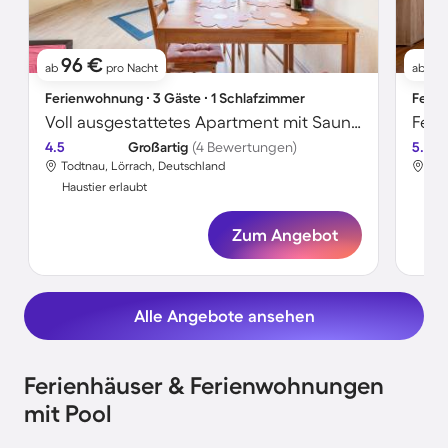
96 €
9
ab
pro Nacht
ab
Ferienwohnung ∙ 3 Gäste ∙ 1 Schlafzimmer
Ferie
Voll ausgestattetes Apartment mit Sauna, Grill und schnellem Internet | Gartenblick | Haustiere erlaubt
Feri
4.5
Großartig
(4 Bewertungen)
5.0
Todtnau, Lörrach, Deutschland
Tod
Haustier erlaubt
Hau
Zum Angebot
Alle Angebote ansehen
Ferienhäuser & Ferienwohnungen
mit Pool