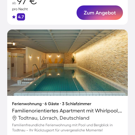
97 €
ab
pro Nacht
Zum Angebot
4.7
Ferienwohnung ∙ 6 Gäste ∙ 3 Schlafzimmer
Familienorientiertes Apartment mit Whirlpool, Terrasse und Pool | Bergblick | Nah am Skifahren
Todtnau, Lörrach, Deutschland
Familienfreundliche Ferienwohnung mit Pool und Bergblick in
Todtnau – Ihr Rückzugsort für unvergessliche Momente!