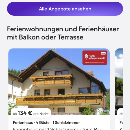
Alle Angebote ansehen
Ferienwohnungen und Ferienhäuser
mit Balkon oder Terrasse
134 €
17
ab
pro Nacht
ab
Ferienhaus ∙ 4 Gäste ∙ 1 Schlafzimmer
Ferie
Ferienhaus mit 1 Schlafzimmer für 4 Personen