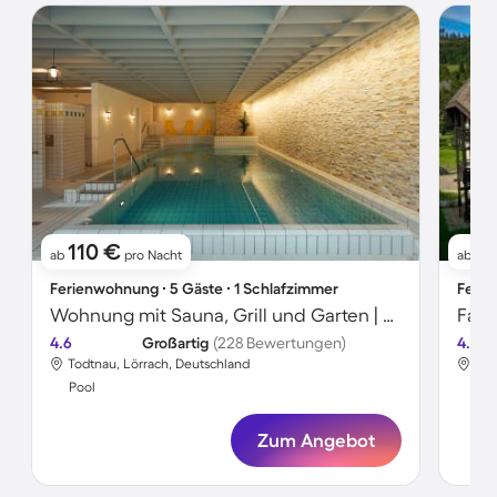
110 €
10
ab
pro Nacht
ab
Ferienwohnung ∙ 5 Gäste ∙ 1 Schlafzimmer
Ferie
Wohnung mit Sauna, Grill und Garten | Bergblick
4.6
Großartig
(228 Bewertungen)
4.6
Todtnau, Lörrach, Deutschland
Tod
Pool
Poo
Zum Angebot