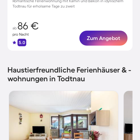
Romantische Ferienwohnung mit Kamin und Balkon in idyllischem
Todtnau für erholsame Tage zu zweit
86 €
ab
pro Nacht
Zum Angebot
5.0
Haustierfreundliche Ferienhäuser & -
wohnungen in Todtnau