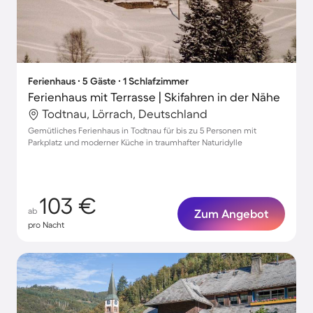
Ferienhaus ∙ 5 Gäste ∙ 1 Schlafzimmer
Ferienhaus mit Terrasse | Skifahren in der Nähe
Todtnau, Lörrach, Deutschland
Gemütliches Ferienhaus in Todtnau für bis zu 5 Personen mit
Parkplatz und moderner Küche in traumhafter Naturidylle
103 €
ab
Zum Angebot
pro Nacht