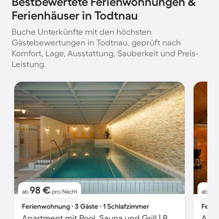
Bestbewertete Ferienwohnungen &
Ferienhäuser in Todtnau
Buche Unterkünfte mit den höchsten
Gästebewertungen in Todtnau, geprüft nach
Komfort, Lage, Ausstattung, Sauberkeit und Preis-
Leistung.
98 €
9
ab
pro Nacht
ab
Ferienwohnung ∙ 3 Gäste ∙ 1 Schlafzimmer
Ferie
Apartment mit Pool, Sauna und Grill | Bergblick