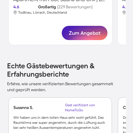
4.6
Großartig
(229 Bewertungen)
4.6
Todtnau, Lörrach, Deutschland
Tod
Zum Angebot
Echte Gästebewertungen &
Erfahrungsberichte
Erfahre, wie unsere verifizierten Bewertungen gesammelt
und geprüft werden.
Gast verifiziert von
Susanna S.
Corne
HomeToGo
Wir haben uns in dem tollen Haus sehr wohl gefühlt. Das
Der Ur
Raumklima war super angenehm, durch die Lüftung auch
erlebn
bei sehr heißen Aussentemperaturen angenehm kühl.
hat tr
Enkeln