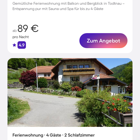
Gemütliche Ferienwohnung mit Balkon und Bergblick in Todtnau –
Entspannung pur mit Sauna und Spa für bis zu 4 Gäste
89 €
ab
pro Nacht
Zum Angebot
4.9
Ferienwohnung ∙ 4 Gäste ∙ 2 Schlafzimmer