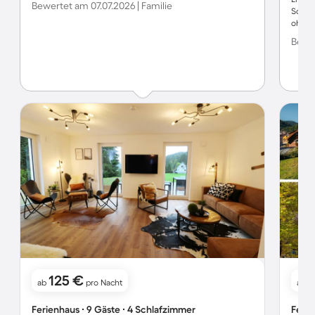
Bewertet am 07.07.2026 | Familie
Schlü
ohne 
Bewer
125 €
ab
pro Nacht
ab
Ferienhaus ∙ 9 Gäste ∙ 4 Schlafzimmer
Ferie