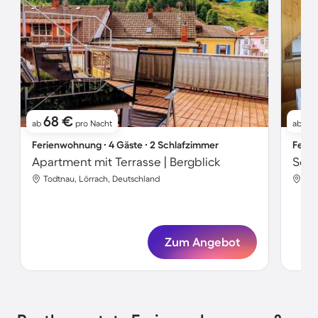
68 €
76
ab
pro Nacht
ab
Ferienwohnung ∙ 4 Gäste ∙ 2 Schlafzimmer
Ferie
Apartment mit Terrasse | Bergblick
Todtnau, Lörrach, Deutschland
Tod
Zum Angebot