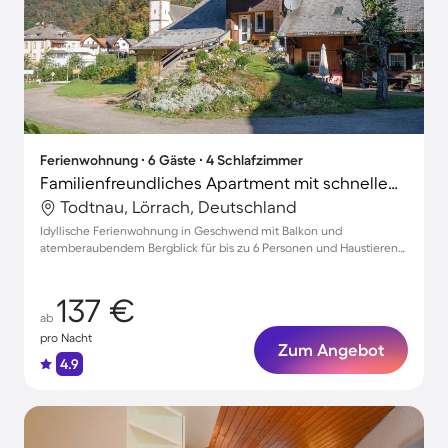
Ferienwohnung ∙ 6 Gäste ∙ 4 Schlafzimmer
Familienfreundliches Apartment mit schnellem Internet und Grill | Bergblick | Haustiere erlaubt
Todtnau, Lörrach, Deutschland
Idyllische Ferienwohnung in Geschwend mit Balkon und
atemberaubendem Bergblick für bis zu 6 Personen und Haustieren
willkommen
137 €
ab
pro Nacht
Zum Angebot
4.9