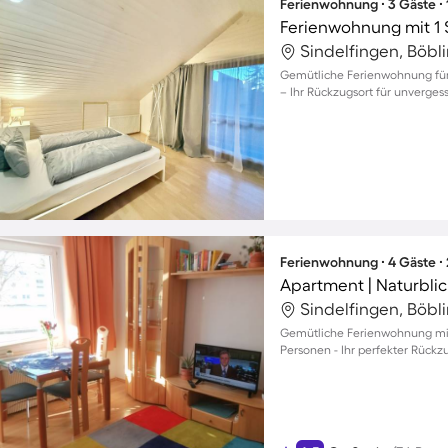
Ferienwohnung ∙ 3 Gäste ∙
Ferienwohnung mit 1 
Sindelfingen, Böbl
Gemütliche Ferienwohnung für 
– Ihr Rückzugsort für unvergess
Ferienwohnung ∙ 4 Gäste ∙
Apartment | Naturblic
Sindelfingen, Böbl
Gemütliche Ferienwohnung mit 
Personen - Ihr perfekter Rückzu