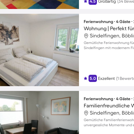
4.5
Großartig
(34 Bew
Ferienwohnung ∙ 4 Gäste ∙
Wohnung | Perfekt fü
Sindelfingen, Böbl
Gemütliche Ferienwohnung für
Sindelfingen mit modernem Fl
5.0
Exzellent
(1 Bewert
Ferienwohnung ∙ 4 Gäste ∙
Familienfreundliche 
Sindelfingen, Böbl
Gemütliche Familienferienwohn
unvergessliche Momente und e