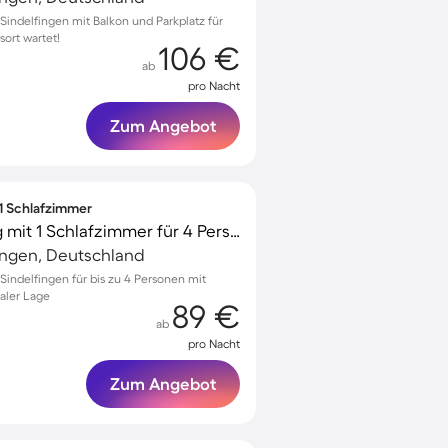
indelfingen mit Balkon und Parkplatz für
sort wartet!
106 €
ab
pro Nacht
Zum Angebot
 1 Schlafzimmer
Gemütliche Wohnung mit 1 Schlafzimmer für 4 Personen
ingen, Deutschland
indelfingen für bis zu 4 Personen mit
raler Lage
89 €
ab
pro Nacht
Zum Angebot