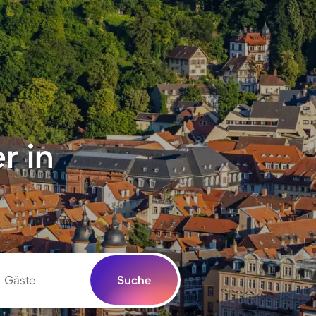
r in
Gäste
Suche