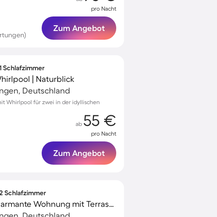
pro Nacht
Zum Angebot
rtungen)
 1 Schlafzimmer
irlpool | Naturblick
ingen, Deutschland
Whirlpool für zwei in der idyllischen
55 €
ab
pro Nacht
Zum Angebot
 2 Schlafzimmer
Familienorientierte charmante Wohnung mit Terrasse | Ideal für Homeoffice
ingen, Deutschland