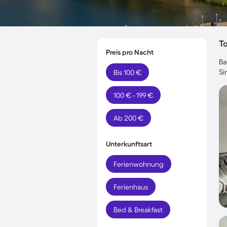
T
Preis pro Nacht
Ba
Si
Bis 100 €
100 € - 199 €
Ab 200 €
Unterkunftsart
Ferienwohnung
Ferienhaus
Bed & Breakfast