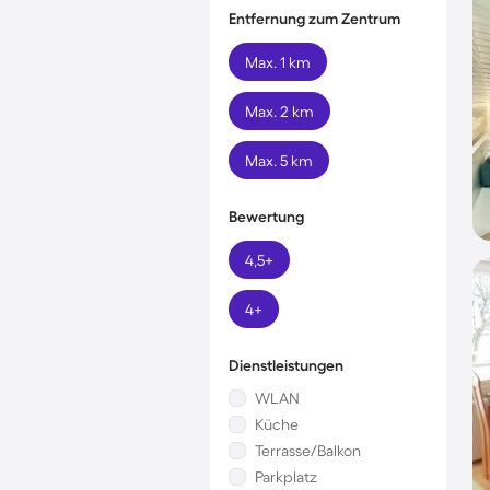
Entfernung zum Zentrum
Max. 1 km
Max. 2 km
Max. 5 km
Bewertung
4,5+
4+
Dienstleistungen
WLAN
Küche
Terrasse/Balkon
Parkplatz