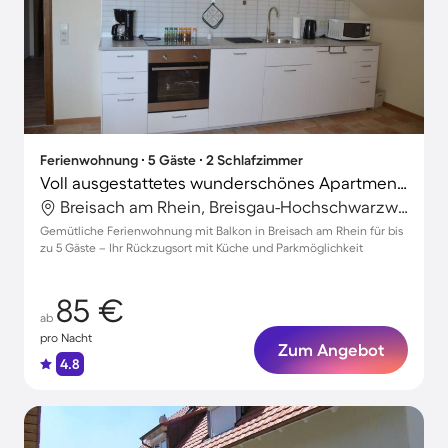
Ferienwohnung ∙ 5 Gäste ∙ 2 Schlafzimmer
Voll ausgestattetes wunderschönes Apartment mit Garten
Breisach am Rhein, Breisgau-Hochschwarzwald, Deutschland
Gemütliche Ferienwohnung mit Balkon in Breisach am Rhein für bis
zu 5 Gäste – Ihr Rückzugsort mit Küche und Parkmöglichkeit
85 €
ab
pro Nacht
Zum Angebot
4.8