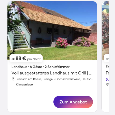
88 €
7
ab
pro Nacht
ab
Landhaus ∙ 4 Gäste ∙ 2 Schlafzimmer
Ferie
Voll ausgestattetes Landhaus mit Grill | Hunde erlaubt
Breisach am Rhein, Breisgau-Hochschwarzwald, Deutschland
5.0
Klimaanlage
Kli
Zum Angebot