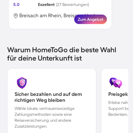
5.0
Exzellent
(27 Bewertungen)
Breisach am Rhein, Breisgau-Hochschwarzwald, Deutschland
Zum Angebot
Warum HomeToGo die beste Wahl
für deine Unterkunft ist
Sicher bezahlen und auf dem
Preisgekr
richtigen Weg bleiben
Erlebe nahtl
Wähle lokale, vertrauenswürdige
Support bei 
Zahlungsmethoden sowie eine
Bedenken.
Reiseversicherung und andere
Zusatzleistungen.