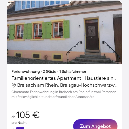
Ferienwohnung ∙ 2 Gäste ∙ 1 Schlafzimmer
Familienorientiertes Apartment | Haustiere sind willkommen
Breisach am Rhein, Breisgau-Hochschwarzwald, Deutschland
Charmante Ferienwohnung in Breisach am Rhein für zwei Personen
mit Parkmöglichkeit und tierfreundlicher Atmosphäre
105 €
ab
pro Nacht
Zum Angebot