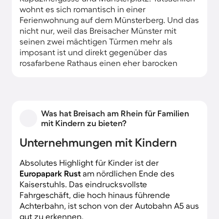
wohnt es sich romantisch in einer
Ferienwohnung auf dem Münsterberg. Und das
nicht nur, weil das Breisacher Münster mit
seinen zwei mächtigen Türmen mehr als
imposant ist und direkt gegenüber das
rosafarbene Rathaus einen eher barocken
Kontrapunkt zur Gotik bzw. Romanik setzt.
Auch der Ausblick auf die pittoreske Altstadt,
den malerischen Eckartsberg, den Kaiserstuhl
und die Vogesen jenseits der französischen
Was hat Breisach am Rhein für Familien
Grenze macht Lust auf Erkundungen. In der
mit Kindern zu bieten?
Stadt am Fuße des Münsterbergs finden Sie
auch die eine oder andere sehr moderne
Unternehmungen mit Kindern
Unterkunft.
Absolutes Highlight für Kinder ist der
Europapark Rust
am nördlichen Ende des
Kaiserstuhls. Das eindrucksvollste
Fahrgeschäft, die hoch hinaus führende
Achterbahn, ist schon von der Autobahn A5 aus
gut zu erkennen.