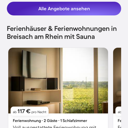
Alle Angebote ansehen
Ferienhäuser & Ferienwohnungen in
Breisach am Rhein mit Sauna
117 €
11
ab
pro Nacht
ab
Ferienwohnung ∙ 2 Gäste ∙ 1 Schlafzimmer
Ferie
Voll ausgestattete Ferienwohnung mit Garten, schnellem Internet und Sauna | Bergblick