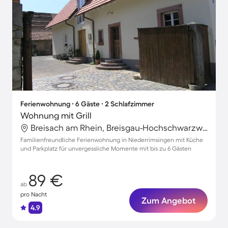
Ferienwohnung ∙ 6 Gäste ∙ 2 Schlafzimmer
Wohnung mit Grill
Breisach am Rhein, Breisgau-Hochschwarzwald, Deutschland
Familienfreundliche Ferienwohnung in Niederrimsingen mit Küche
und Parkplatz für unvergessliche Momente mit bis zu 6 Gästen
89 €
ab
pro Nacht
Zum Angebot
4.9