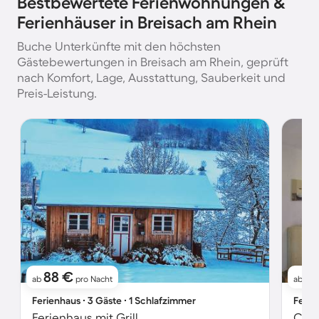
Bestbewertete Ferienwohnungen &
Ferienhäuser in Breisach am Rhein
Buche Unterkünfte mit den höchsten
Gästebewertungen in Breisach am Rhein, geprüft
nach Komfort, Lage, Ausstattung, Sauberkeit und
Preis-Leistung.
88 €
6
ab
pro Nacht
ab
Ferienhaus ∙ 3 Gäste ∙ 1 Schlafzimmer
Ferie
Ferienhaus mit Grill