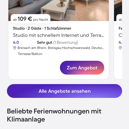
109 €
13
ab
pro Nacht
ab
Studio ∙ 2 Gäste ∙ 1 Schlafzimmer
Ferie
Studio mit schnellem Internet und Terrasse
4.0
Sehr gut
(1 Bewertung)
4.8
Breisach am Rhein, Breisgau-Hochschwarzwald, Deutschland
Terrasse/Balkon
Ter
Zum Angebot
Alle Angebote ansehen
Beliebte Ferienwohnungen mit
Klimaanlage