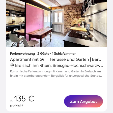
Ferienwohnung ∙ 2 Gäste ∙ 1 Schlafzimmer
Apartment mit Grill, Terrasse und Garten | Bergblick
Breisach am Rhein, Breisgau-Hochschwarzwald, Deutschland
Romantische Ferienwohnung mit Kamin und Garten in Breisach am
Rhein mit atemberaubendem Bergblick für unvergessliche Stunden
zu zweit
135 €
ab
Zum Angebot
pro Nacht