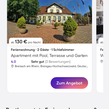
130 €
1
ab
pro Nacht
ab
Ferienwohnung ∙ 2 Gäste ∙ 1 Schlafzimmer
Ferie
Apartment mit Pool, Terrasse und Garten
4.0
Sehr gut
(3 Bewertungen)
Breisach am Rhein, Breisgau-Hochschwarzwald, Deutschland
Zum Angebot