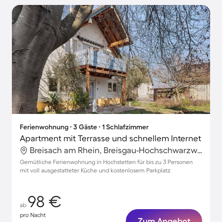
Ferienwohnung ∙ 3 Gäste ∙ 1 Schlafzimmer
Apartment mit Terrasse und schnellem Internet
Breisach am Rhein, Breisgau-Hochschwarzwald, Deutschland
Gemütliche Ferienwohnung in Hochstetten für bis zu 3 Personen
mit voll ausgestatteter Küche und kostenlosem Parkplatz
98 €
ab
pro Nacht
Zum Angebot