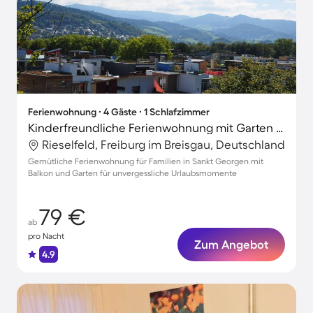
Ferienwohnung ∙ 4 Gäste ∙ 1 Schlafzimmer
Kinderfreundliche Ferienwohnung mit Garten | Stadtblick
Rieselfeld, Freiburg im Breisgau, Deutschland
Gemütliche Ferienwohnung für Familien in Sankt Georgen mit
Balkon und Garten für unvergessliche Urlaubsmomente
79 €
ab
pro Nacht
Zum Angebot
4.9