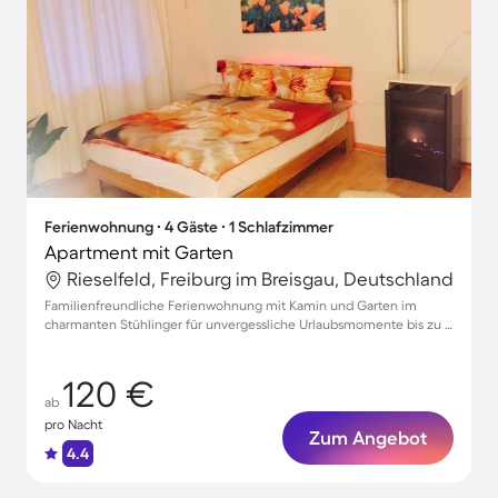
Ferienwohnung ∙ 4 Gäste ∙ 1 Schlafzimmer
Apartment mit Garten
Rieselfeld, Freiburg im Breisgau, Deutschland
Familienfreundliche Ferienwohnung mit Kamin und Garten im
charmanten Stühlinger für unvergessliche Urlaubsmomente bis zu 4
Gästen
120 €
ab
pro Nacht
Zum Angebot
4.4