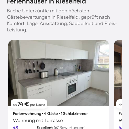
Ferienhäuser in Rieselfeld
Buche Unterkünfte mit den höchsten
Gästebewertungen in Rieselfeld, geprüft nach
Komfort, Lage, Ausstattung, Sauberkeit und Preis-
Leistung.
74 €
4
ab
pro Nacht
ab
Ferienwohnung ∙ 4 Gäste ∙ 1 Schlafzimmer
Ferie
Wohnung mit Terrasse
Wohn
4.9
Exzellent
(67 Bewertungen)
4.6