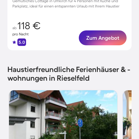
Gemütliches Cottage in Umkirch für 4 Personen mit Küche und
Parkplatz, ideal für einen entspannten Urlaub mit Ihrem Haustier
118 €
ab
pro Nacht
Zum Angebot
5.0
Haustierfreundliche Ferienhäuser & -
wohnungen in Rieselfeld