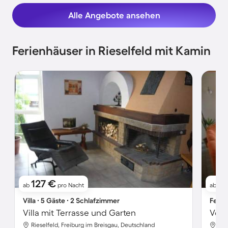
Alle Angebote ansehen
Ferienhäuser in Rieselfeld mit Kamin
127 €
1
ab
pro Nacht
ab
Villa ∙ 5 Gäste ∙ 2 Schlafzimmer
Ferie
Villa mit Terrasse und Garten
Rieselfeld, Freiburg im Breisgau, Deutschland
Rie