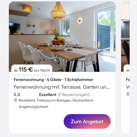
115 €
8
ab
pro Nacht
ab
Ferienwohnung ∙ 4 Gäste ∙ 1 Schlafzimmer
Ferie
Ferienwohnung mit Terrasse, Garten und Grill | Gartenblick
5.0
Exzellent
(2 Bewertungen)
Rie
Rieselfeld, Freiburg im Breisgau, Deutschland
Ang
Angelmöglichkeit
Zum Angebot