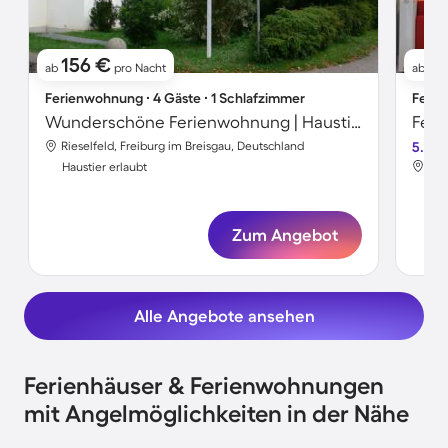
156 €
1
ab
pro Nacht
ab
Ferienwohnung ∙ 4 Gäste ∙ 1 Schlafzimmer
Ferie
Wunderschöne Ferienwohnung | Haustiere erlaubt
Rieselfeld, Freiburg im Breisgau, Deutschland
5.0
Rie
Haustier erlaubt
Hau
Zum Angebot
Alle Angebote ansehen
Ferienhäuser & Ferienwohnungen
mit Angelmöglichkeiten in der Nähe