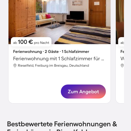
100 €
8
ab
pro Nacht
ab
Ferienwohnung ∙ 2 Gäste ∙ 1 Schlafzimmer
Ferie
Ferienwohnung mit 1 Schlafzimmer für 2 Personen
Rieselfeld, Freiburg im Breisgau, Deutschland
Rie
Zum Angebot
Bestbewertete Ferienwohnungen &