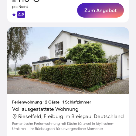
ab
pro Nacht
Zum Angebot
4.9
Ferienwohnung ∙ 2 Gäste ∙ 1 Schlafzimmer
Voll ausgestattete Wohnung
Rieselfeld, Freiburg im Breisgau, Deutschland
Romantische Ferienwohnung mit Küche für zwei in idyllischem
Umkirch – Ihr Rückzugsort für unvergessliche Momente