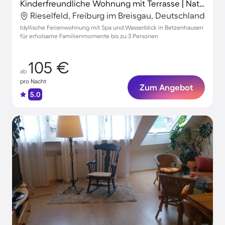
Kinderfreundliche Wohnung mit Terrasse | Naturblick
Rieselfeld, Freiburg im Breisgau, Deutschland
Idyllische Ferienwohnung mit Spa und Wasserblick in Betzenhausen
für erholsame Familienmomente bis zu 3 Personen
105 €
ab
pro Nacht
Zum Angebot
5.0