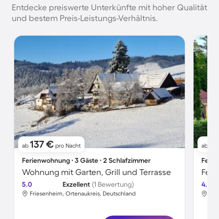
Entdecke preiswerte Unterkünfte mit hoher Qualität
und bestem Preis-Leistungs-Verhältnis.
137 €
91
ab
pro Nacht
ab
Ferienwohnung ∙ 3 Gäste ∙ 2 Schlafzimmer
Ferie
Wohnung mit Garten, Grill und Terrasse
5.0
Exzellent
(1 Bewertung)
4.7
Friesenheim, Ortenaukreis, Deutschland
Fri