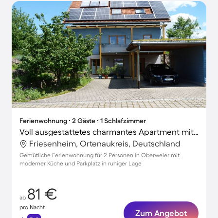
Ferienwohnung ∙ 2 Gäste ∙ 1 Schlafzimmer
Voll ausgestattetes charmantes Apartment mit Terrasse
Friesenheim, Ortenaukreis, Deutschland
Gemütliche Ferienwohnung für 2 Personen in Oberweier mit
moderner Küche und Parkplatz in ruhiger Lage
81 €
ab
pro Nacht
Zum Angebot