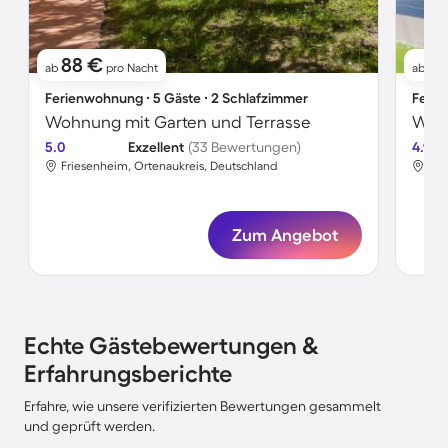
88 €
4
ab
pro Nacht
ab
Ferienwohnung ∙ 5 Gäste ∙ 2 Schlafzimmer
Ferie
Wohnung mit Garten und Terrasse
5.0
Exzellent
(33 Bewertungen)
4.9
Friesenheim, Ortenaukreis, Deutschland
Fri
Zum Angebot
Echte Gästebewertungen &
Erfahrungsberichte
Erfahre, wie unsere verifizierten Bewertungen gesammelt
und geprüft werden.