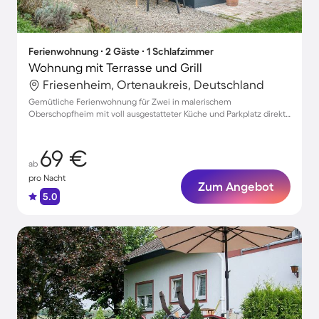
Ferienwohnung ∙ 2 Gäste ∙ 1 Schlafzimmer
Wohnung mit Terrasse und Grill
Friesenheim, Ortenaukreis, Deutschland
Gemütliche Ferienwohnung für Zwei in malerischem
Oberschopfheim mit voll ausgestatteter Küche und Parkplatz direkt
vor der Tür
69 €
ab
pro Nacht
Zum Angebot
5.0