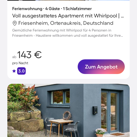
Ferienwohnung ∙ 4 Gäste ∙ 1 Schlafzimmer
Voll ausgestattetes Apartment mit Whirlpool | Haustiere erlaubt
Friesenheim, Ortenaukreis, Deutschland
Gemütliche Ferienwohnung mit Whirlpool für 4 Personen in
Friesenheim - Haustiere willkommen und voll ausgestattet für Ihren
Komfort!
143 €
ab
pro Nacht
Zum Angebot
3.0