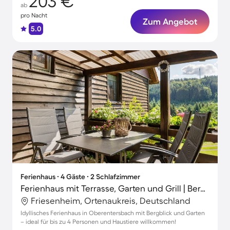
203 €
ab
pro Nacht
Zum Angebot
5.0
Ferienhaus ∙ 4 Gäste ∙ 2 Schlafzimmer
Ferienhaus mit Terrasse, Garten und Grill | Bergblick
Friesenheim, Ortenaukreis, Deutschland
Idyllisches Ferienhaus in Oberentersbach mit Bergblick und Garten
– ideal für bis zu 4 Personen und Haustiere willkommen!