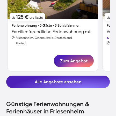
125 €
5
ab
pro Nacht
ab
Ferienwohnung ∙ 5 Gäste ∙ 3 Schlafzimmer
Ferie
Familienfreundliche Ferienwohnung mit Grill, Terrasse und Garten | Bergblick
Friesenheim, Ortenaukreis, Deutschland
4.6
Fri
Garten
Gar
Zum Angebot
Alle Angebote ansehen
Günstige Ferienwohnungen &
Ferienhäuser in Friesenheim