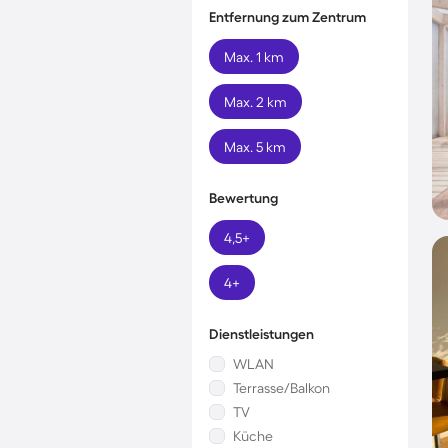
Entfernung zum Zentrum
Max. 1 km
Max. 2 km
Max. 5 km
Bewertung
4,5+
4+
Dienstleistungen
WLAN
Terrasse/Balkon
TV
Küche