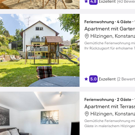
4.8
Exzellent
(40 Bewe
Ferienwohnung ∙ 4 Gäste ∙
Apartment mit Garten 
Hilzingen, Konstan
Gemütliche Ferienwohnung mit 
Ihr Rückzugsort für erholsame 
5.0
Exzellent
(2 Bewer
Ferienwohnung ∙ 2 Gäste ∙
Apartment mit Terras
Hilzingen, Konstan
Gemütliche Ferienwohnung mit 
Gäste in malerischem Hilzinge