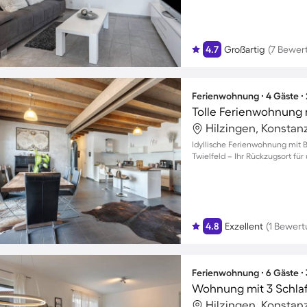
4.7
Großartig
(7 Bewer
Ferienwohnung ∙ 4 Gäste ∙
Hilzingen, Konstan
Idyllische Ferienwohnung mit B
Twielfeld – Ihr Rückzugsort für
4.8
Exzellent
(1 Bewert
Ferienwohnung ∙ 6 Gäste ∙
Wohnung mit 3 Schla
Hilzingen, Konstan