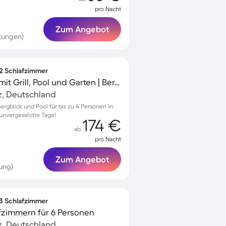
pro Nacht
Zum Angebot
tungen)
 2 Schlafzimmer
Tolle Ferienwohnung mit Grill, Pool und Garten | Bergblick | Ideal für Homeoffice | Haustiere sind willkommen
z, Deutschland
ergblick und Pool für bis zu 4 Personen in
 unvergessliche Tage!
174 €
ab
pro Nacht
Zum Angebot
ung)
 3 Schlafzimmer
fzimmern für 6 Personen
z, Deutschland