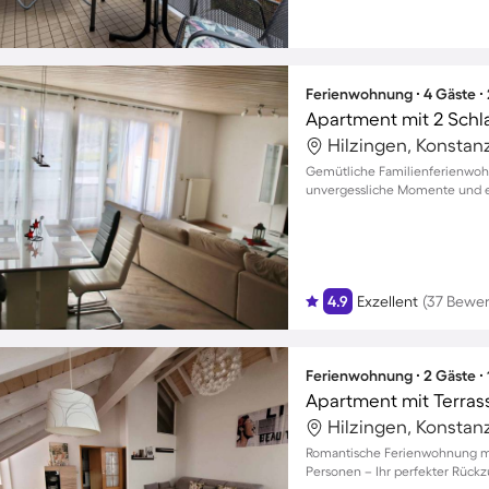
Ferienwohnung ∙ 4 Gäste ∙
Apartment mit 2 Schl
Hilzingen, Konstan
Gemütliche Familienferienwohn
unvergessliche Momente und er
4.9
Exzellent
(37 Bewe
Ferienwohnung ∙ 2 Gäste ∙
Apartment mit Terrass
Hilzingen, Konstan
Romantische Ferienwohnung mit
Personen – Ihr perfekter Rückz