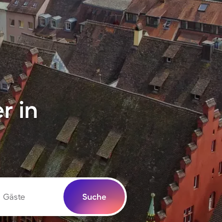
r in
Gäste
Suche