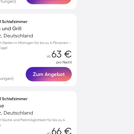
rtungen)
 1 Schlafzimmer
und Grill
z, Deutschland
Garten in Hilzingen für bis zu 4 Personen –
Tage!
63 €
ab
pro Nacht
Zum Angebot
tungen)
 1 Schlafzimmer
se
z, Deutschland
Küche und Parkmöglichkeit für bis zu 4
n
66 €
ab