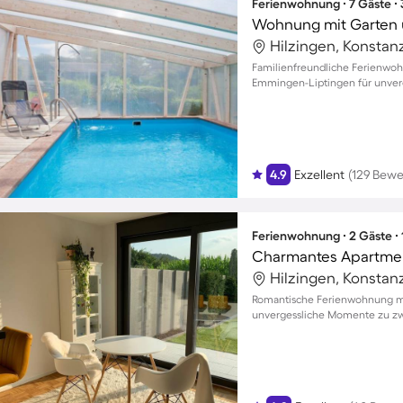
Ferienwohnung ∙ 7 Gäste ∙
Wohnung mit Garten 
Hilzingen, Konstan
Familienfreundliche Ferienwo
Emmingen-Liptingen für unve
4.9
Exzellent
(129 Bew
Ferienwohnung ∙ 2 Gäste ∙
Hilzingen, Konstan
Romantische Ferienwohnung mit
unvergessliche Momente zu zw