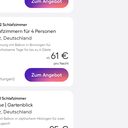
Zum Angebot
 2 Schlafzimmer
afzimmern für 4 Personen
z, Deutschland
ung mit Balkon in Binningen für
holsame Tage für bis zu 4 Gäste
61 €
ab
pro Nacht
Zum Angebot
rtungen)
 1 Schlafzimmer
e | Gartenblick
z, Deutschland
 Balkon in idyllischem Hilzingen für zwei
ugsort!