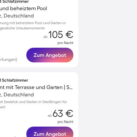
 3 Schlafzimmer
und beheiztem Pool
z, Deutschland
hnung mit beheiztem Pool und Garten in
rgessliche Urlaubsmomente
105 €
ab
pro Nacht
Zum Angebot
ertungen)
 1 Schlafzimmer
Charmantes Apartment mit Terrasse und Garten | Seeblick | Haustierfreundlich
z, Deutschland
 Seeblick und Garten in Steißlingen für
eit
63 €
ab
pro Nacht
Zum Angebot