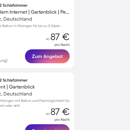
 2 Schlafzimmer
Apartment mit schnellem Internet | Gartenblick | Perfekt für die Arbeit von Zuhause
z, Deutschland
alkon in Hilzingen für bis zu 5 Gäste -
87 €
ab
pro Nacht
Zum Angebot
ung)
 2 Schlafzimmer
t | Gartenblick
z, Deutschland
lzingen mit Balkon und Parkmöglichkeit für
it oder dritt
87 €
ab
pro Nacht