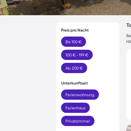
T
Preis pro Nacht
Ba
Hi
Bis 100 €
100 € - 199 €
Ab 200 €
Unterkunftsart
Ferienwohnung
Ferienhaus
Privatzimmer