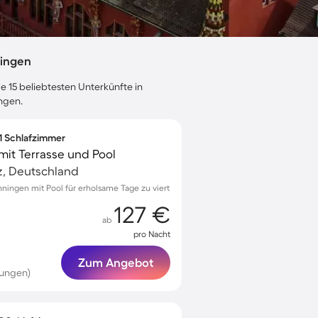
zingen
e 15 beliebtesten Unterkünfte in
ngen.
 1 Schlafzimmer
mit Terrasse und Pool
z, Deutschland
ningen mit Pool für erholsame Tage zu viert
127 €
ab
pro Nacht
Zum Angebot
tungen)