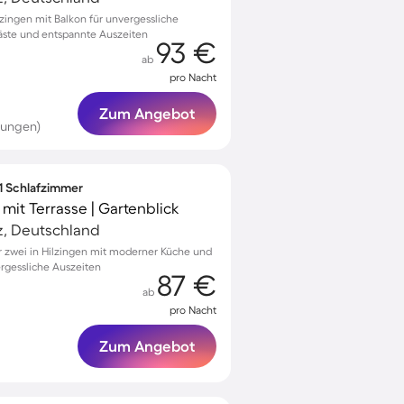
ingen mit Balkon für unvergessliche
Gäste und entspannte Auszeiten
93 €
ab
pro Nacht
Zum Angebot
tungen)
 1 Schlafzimmer
t Terrasse | Gartenblick
z, Deutschland
 zwei in Hilzingen mit moderner Küche und
rgessliche Auszeiten
87 €
ab
pro Nacht
Zum Angebot