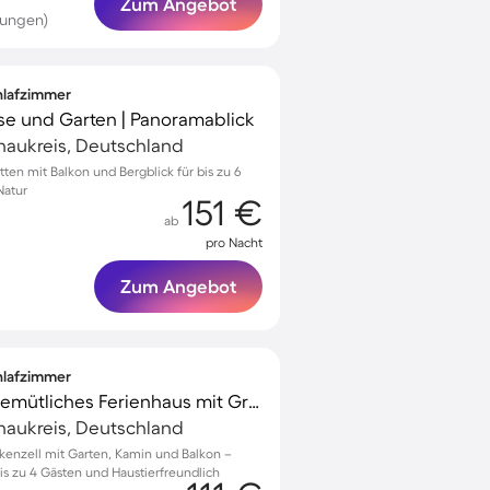
Zum Angebot
tungen)
chlafzimmer
sse und Garten | Panoramablick
naukreis, Deutschland
tten mit Balkon und Bergblick für bis zu 6
Natur
151 €
ab
pro Nacht
Zum Angebot
chlafzimmer
Familienorientiertes gemütliches Ferienhaus mit Grill, Garten und Terrasse | Gartenblick | Haustiere sind willkommen
naukreis, Deutschland
nkenzell mit Garten, Kamin und Balkon –
bis zu 4 Gästen und Haustierfreundlich