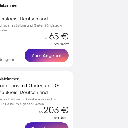
hlafzimmer
naukreis, Deutschland
olfach mit Balkon und Garten für bis zu 4
Natur
65 €
ab
pro Nacht
Zum Angebot
rtungen)
chlafzimmer
Voll ausgestattetes Ferienhaus mit Garten und Grill | Bergblick
naukreis, Deutschland
in und Balkon in Unterharmersbach –
 zu 3 Gäste im eigenen Garten
203 €
ab
pro Nacht