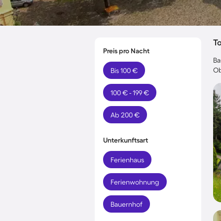
T
Preis pro Nacht
Ba
Ob
Bis 100 €
100 € - 199 €
Ab 200 €
Unterkunftsart
Ferienhaus
Ferienwohnung
Bauernhof