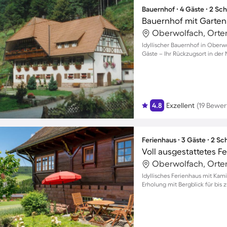
Bauernhof ∙ 4 Gäste ∙ 2 Sc
Bauernhof mit Garten
Oberwolfach, Orte
Idyllischer Bauernhof in Oberw
Gäste – Ihr Rückzugsort in der 
4.8
Exzellent
(19 Bewe
Ferienhaus ∙ 3 Gäste ∙ 2 S
Oberwolfach, Orte
Idyllisches Ferienhaus mit Kam
Erholung mit Bergblick für bis