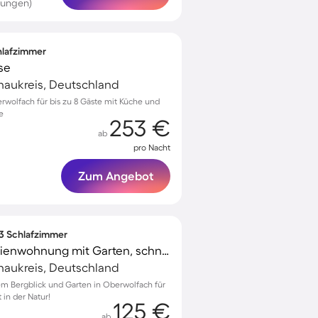
tungen)
chlafzimmer
se
naukreis, Deutschland
rwolfach für bis zu 8 Gäste mit Küche und
e
253 €
ab
pro Nacht
Zum Angebot
 3 Schlafzimmer
Kinderfreundliche Ferienwohnung mit Garten, schnellem Internet und Grill | Bergblick
naukreis, Deutschland
m Bergblick und Garten in Oberwolfach für
 in der Natur!
125 €
ab