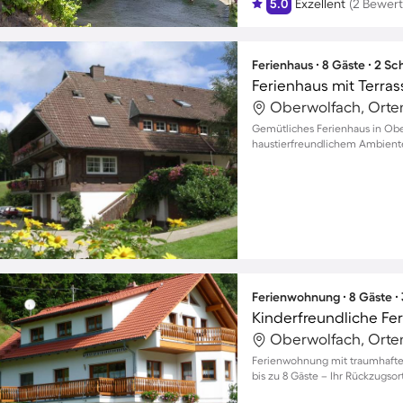
5.0
Exzellent
(2 Bewer
Ferienhaus ∙ 8 Gäste ∙ 2 S
Ferienhaus mit Terras
Oberwolfach, Orte
Gemütliches Ferienhaus in Obe
haustierfreundlichem Ambient
Ferienwohnung ∙ 8 Gäste ∙
Oberwolfach, Orte
Ferienwohnung mit traumhafte
bis zu 8 Gäste – Ihr Rückzugsort