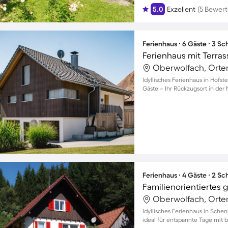
5.0
Exzellent
(5 Bewer
Ferienhaus ∙ 6 Gäste ∙ 3 S
Ferienhaus mit Terra
Oberwolfach, Orte
Idyllisches Ferienhaus in Hofste
Gäste – Ihr Rückzugsort in der 
Ferienhaus ∙ 4 Gäste ∙ 2 S
Oberwolfach, Orte
Idyllisches Ferienhaus in Sche
ideal für entspannte Tage mit 