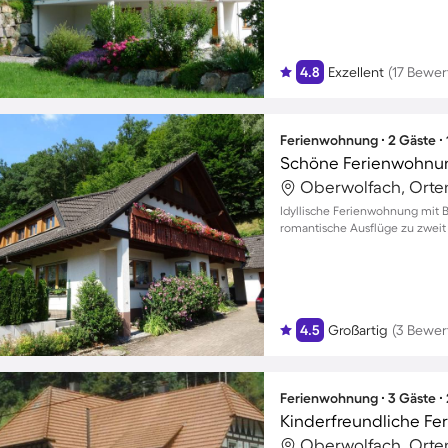
4.8
Exzellent
(17 Bewe
Ferienwohnung ∙ 2 Gäste ∙
Oberwolfach, Orte
Idyllische Ferienwohnung mit B
romantische Ausflüge zu zweit
4.5
Großartig
(3 Bewer
Ferienwohnung ∙ 3 Gäste ∙
Oberwolfach, Orte