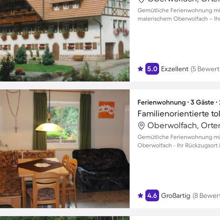
Gemütliche Ferienwohnung mit 
malerischem Oberwolfach – Ihr 
5.0
Exzellent
(5 Bewer
Ferienwohnung ∙ 3 Gäste ∙
Oberwolfach, Orte
Gemütliche Ferienwohnung mit 
Oberwolfach - Ihr Rückzugsort i
4.6
Großartig
(8 Bewer