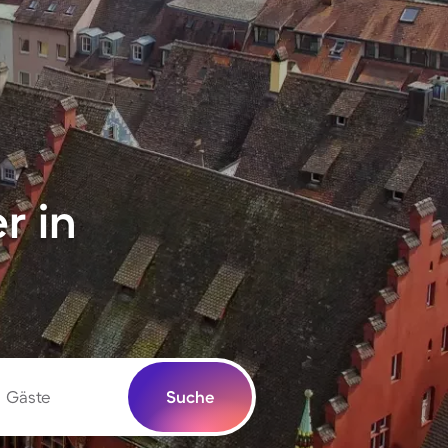
r in
Gäste
Suche