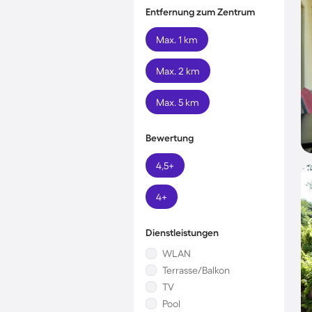
Entfernung zum Zentrum
Max. 1 km
Max. 2 km
Max. 5 km
Bewertung
4,5+
4+
Dienstleistungen
WLAN
Terrasse/Balkon
TV
Pool