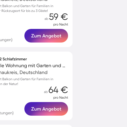
Balkon und Garten für Familien in
Rückzugsort für bis zu 3 Gäste!
59 €
ab
pro Nacht
Zum Angebot
tungen)
 2 Schlafzimmer
Familienorientierte tolle Wohnung mit Garten und Grill | Panoramablick
naukreis, Deutschland
Balkon und Garten für Familien in
n der Natur!
64 €
ab
pro Nacht
Zum Angebot
tungen)