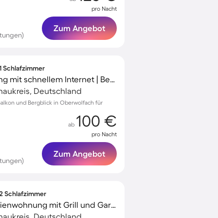
pro Nacht
Zum Angebot
rtungen)
 1 Schlafzimmer
Schöne Ferienwohnung mit schnellem Internet | Bergblick | Ideal für Homeoffice
naukreis, Deutschland
alkon und Bergblick in Oberwolfach für
100 €
ab
pro Nacht
Zum Angebot
tungen)
 2 Schlafzimmer
Kinderfreundliche Ferienwohnung mit Grill und Garten | Panoramablick
naukreis, Deutschland