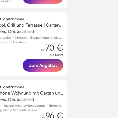
tungen)
 1 Schlafzimmer
Ferienwohnung mit Pool, Grill und Terrasse | Gartenblick | Ideal für Homeoffice
eis, Deutschland
gblick in Kirnbach - Entspannung für bis zu
 auch für Haustiere!
70 €
ab
pro Nacht
Zum Angebot
 1 Schlafzimmer
Familienorientierte schöne Wohnung mit Garten und schnellem Internet | Bergblick
eis, Deutschland
 Kinzigtal mit atemberaubendem Bergblick
gessliche Momente zu zweit
96 €
ab