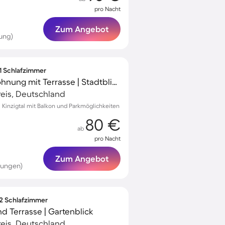
pro Nacht
Zum Angebot
ung)
 1 Schlafzimmer
Kinderfreundliche Wohnung mit Terrasse | Stadtblick
eis, Deutschland
Kinzigtal mit Balkon und Parkmöglichkeiten
80 €
ab
pro Nacht
Zum Angebot
tungen)
 2 Schlafzimmer
nd Terrasse | Gartenblick
eis, Deutschland