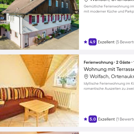
Gemütliche Ferienwohnung im m
mit moderner Küche und Parkpla
4.9
Exzellent
(5 Bewer
Ferienwohnung ∙ 2 Gäste ∙
Wohnung mit Terrass
Wolfach, Ortenaukr
Idyllische Ferienwohnung im Ki
romantische Auszeiten zu zwei
5.0
Exzellent
(1 Bewert