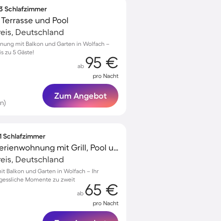
 3 Schlafzimmer
Terrasse und Pool
eis, Deutschland
nung mit Balkon und Garten in Wolfach –
s zu 5 Gäste!
95 €
ab
pro Nacht
Zum Angebot
n)
 1 Schlafzimmer
Familienfreundliche Ferienwohnung mit Grill, Pool und Garten
eis, Deutschland
 Balkon und Garten in Wolfach – Ihr
rgessliche Momente zu zweit
65 €
ab
pro Nacht