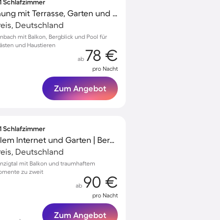
 1 Schlafzimmer
Wunderschöne Wohnung mit Terrasse, Garten und Grill | Gartenblick | Ideal für Homeoffice | Haustierfreundlich
eis, Deutschland
rnbach mit Balkon, Bergblick und Pool für
Gästen und Haustieren
78 €
ab
pro Nacht
Zum Angebot
 1 Schlafzimmer
Apartment mit schnellem Internet und Garten | Bergblick
eis, Deutschland
inzigtal mit Balkon und traumhaftem
Momente zu zweit
90 €
ab
pro Nacht
Zum Angebot