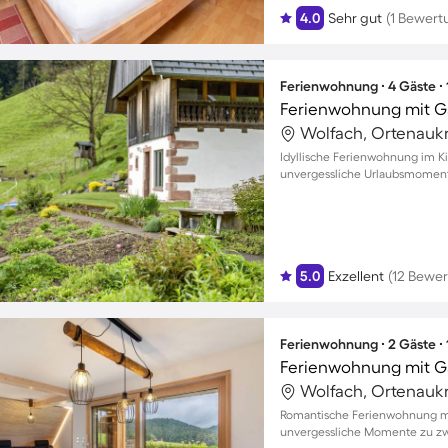
4.0
Sehr gut
(1 Bewert
Ferienwohnung ∙ 4 Gäste ∙
Wolfach, Ortenaukr
Idyllische Ferienwohnung im Ki
unvergessliche Urlaubsmomente
5.0
Exzellent
(12 Bewe
Ferienwohnung ∙ 2 Gäste ∙
Wolfach, Ortenaukr
Romantische Ferienwohnung mit
unvergessliche Momente zu zw