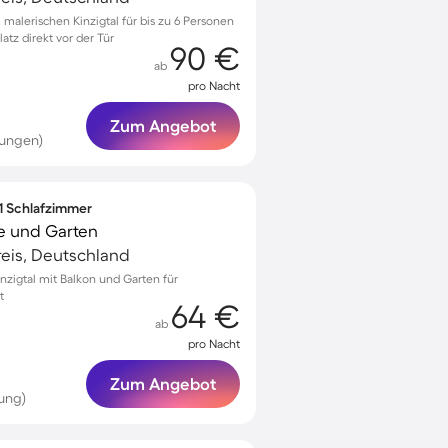
alerischen Kinzigtal für bis zu 6 Personen
tz direkt vor der Tür
90 €
ab
pro Nacht
Zum Angebot
tungen)
 1 Schlafzimmer
e und Garten
eis, Deutschland
nzigtal mit Balkon und Garten für
t
64 €
ab
pro Nacht
Zum Angebot
ung)