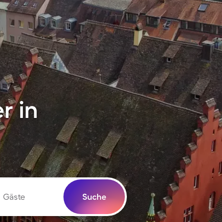
r in
Gäste
Suche