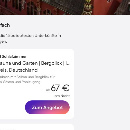
lfach
die 15 beliebtesten Unterkünfte in
gen.
 1 Schlafzimmer
Apartment mit Pool, Sauna und Garten | Bergblick | Ideal für Homeoffice | Haustiere erlaubt
eis, Deutschland
rnbach mit Balkon und Bergblick für
u 4 Gästen und Poolzugang
67 €
ab
pro Nacht
Zum Angebot