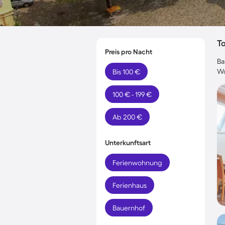
T
Preis pro Nacht
Ba
Wo
Bis 100 €
100 € - 199 €
Ab 200 €
Unterkunftsart
Ferienwohnung
Ferienhaus
Bauernhof