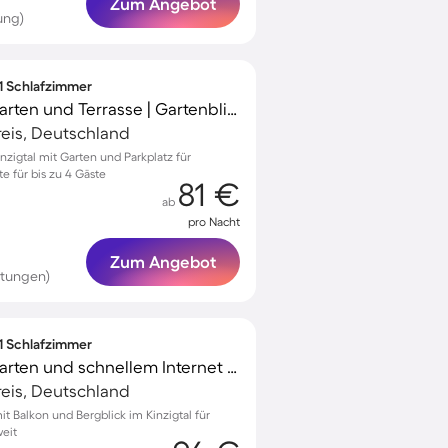
Zum Angebot
ung)
 1 Schlafzimmer
Ferienwohnung mit Garten und Terrasse | Gartenblick
eis, Deutschland
nzigtal mit Garten und Parkplatz für
 für bis zu 4 Gäste
81 €
ab
pro Nacht
Zum Angebot
rtungen)
 1 Schlafzimmer
Ferienwohnung mit Garten und schnellem Internet | Gartenblick
eis, Deutschland
 Balkon und Bergblick im Kinzigtal für
eit