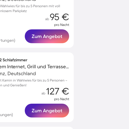
ahlwies für bis zu 5 Personen mit voll
enlosem Parkplatz
95 €
ab
pro Nacht
Zum Angebot
rtungen)
 2 Schlafzimmer
Wohnung mit schnellem Internet, Grill und Terrasse | Gartenblick
anz, Deutschland
Kamin in Wahlwies für bis zu 5 Personen –
en und Genießen!
127 €
ab
pro Nacht
Zum Angebot
tungen)