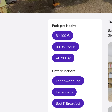
T
Preis pro Nacht
Ba
St
Bis 100 €
100 € - 199 €
Ab 200 €
Unterkunftsart
Ferienwohnung
Ferienhaus
Bed & Breakfast