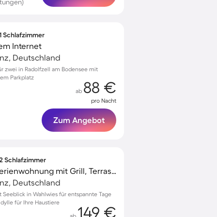
rtungen)
 1 Schlafzimmer
em Internet
anz, Deutschland
 zwei in Radolfzell am Bodensee mit
em Parkplatz
88 €
ab
pro Nacht
Zum Angebot
 2 Schlafzimmer
Familienfreundliche Ferienwohnung mit Grill, Terrasse und Garten | Gartenblick | Hunde erlaubt
anz, Deutschland
Seeblick in Wahlwies für entspannte Tage
dylle für Ihre Haustiere
149 €
ab