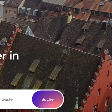
r in
Gäste
Suche