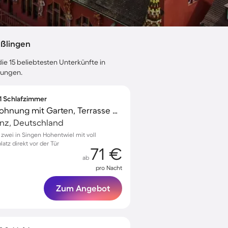
ißlingen
ie 15 beliebtesten Unterkünfte in
tungen.
 1 Schlafzimmer
Familienorientierte Wohnung mit Garten, Terrasse und schnellem Internet | Gartenblick
anz, Deutschland
wei in Singen Hohentwiel mit voll
atz direkt vor der Tür
71 €
ab
pro Nacht
Zum Angebot