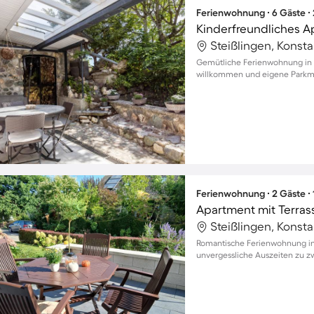
Ferienwohnung ∙ 6 Gäste ∙
Steißlingen, Konst
Gemütliche Ferienwohnung in Aa
willkommen und eigene Parkm
Ferienwohnung ∙ 2 Gäste ∙
Steißlingen, Konst
Romantische Ferienwohnung in 
unvergessliche Auszeiten zu z