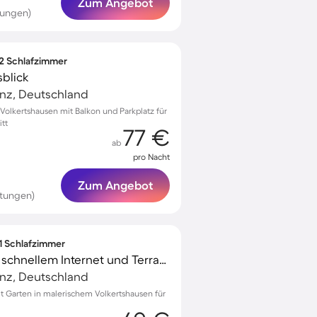
Zum Angebot
tungen)
 2 Schlafzimmer
sblick
anz, Deutschland
olkertshausen mit Balkon und Parkplatz für
itt
77 €
ab
pro Nacht
Zum Angebot
tungen)
 1 Schlafzimmer
Wohnung mit Garten, schnellem Internet und Terrasse
anz, Deutschland
 Garten in malerischem Volkertshausen für