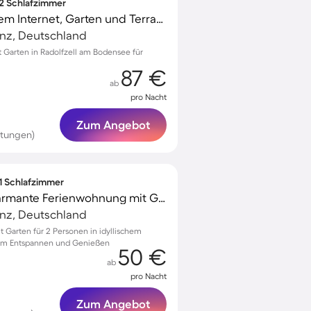
 2 Schlafzimmer
Wohnung mit schnellem Internet, Garten und Terrasse | Gartenblick | Ideal für Homeoffice
anz, Deutschland
Garten in Radolfzell am Bodensee für
87 €
ab
pro Nacht
Zum Angebot
rtungen)
 1 Schlafzimmer
Voll ausgestattete charmante Ferienwohnung mit Garten
anz, Deutschland
Garten für 2 Personen in idyllischem
zum Entspannen und Genießen
50 €
ab
pro Nacht
Zum Angebot