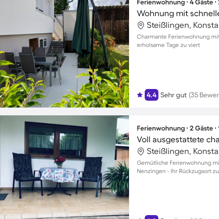
Ferienwohnung ∙ 4 Gäste ∙
Steißlingen, Konst
Charmante Ferienwohnung mit 
erholsame Tage zu viert
4.4
Sehr gut
(35 Bewe
Ferienwohnung ∙ 2 Gäste ∙
Steißlingen, Konst
Gemütliche Ferienwohnung mit 
Nenzingen - Ihr Rückzugsort 