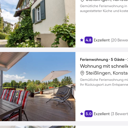
Gemütliche Ferienwohnung in W
ausgestatteter Küche und kost
4.8
Exzellent
(20 Bewe
Ferienwohnung ∙ 5 Gäste ∙
Steißlingen, Konst
Gemütliche Ferienwohnung mit 
Ihr Rückzugsort zum Entspann
5.0
Exzellent
(3 Bewer