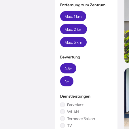
Entfernung zum Zentrum
Max. 1 km
Max. 2 km
Max. 5 km
Bewertung
4,5+
4+
Dienstleistungen
Parkplatz
WLAN
Terrasse/Balkon
TV