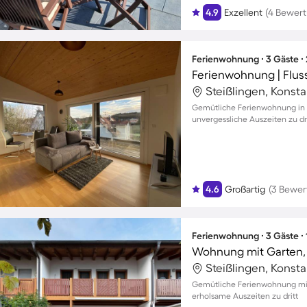
4.9
Exzellent
(4 Bewer
Ferienwohnung ∙ 3 Gäste ∙
Ferienwohnung | Flus
Steißlingen, Konst
Gemütliche Ferienwohnung in V
unvergessliche Auszeiten zu dr
4.6
Großartig
(3 Bewer
Ferienwohnung ∙ 3 Gäste ∙
Steißlingen, Konst
Gemütliche Ferienwohnung mit
erholsame Auszeiten zu dritt