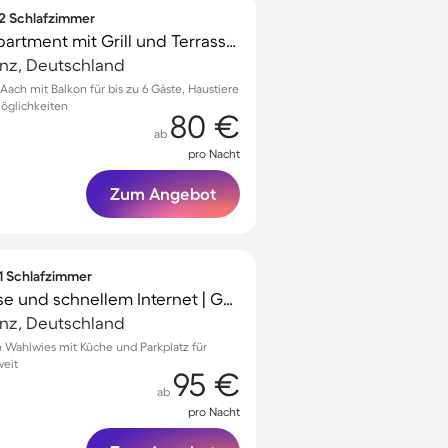
 2 Schlafzimmer
Kinderfreundliches Apartment mit Grill und Terrasse | Haustierfreundlich
anz, Deutschland
ch mit Balkon für bis zu 6 Gäste, Haustiere
öglichkeiten
80 €
ab
pro Nacht
Zum Angebot
 1 Schlafzimmer
Apartment mit Terrasse und schnellem Internet | Gartenblick
anz, Deutschland
Wahlwies mit Küche und Parkplatz für
weit
95 €
ab
pro Nacht