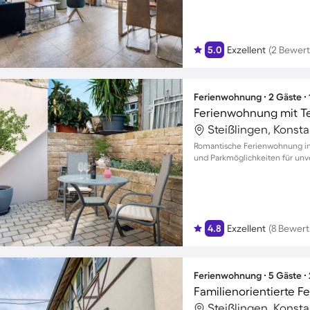
5.0
Exzellent
(2 Bewer
Ferienwohnung ∙ 2 Gäste ∙
Steißlingen, Konst
Romantische Ferienwohnung in 
und Parkmöglichkeiten für unv
4.8
Exzellent
(8 Bewer
Ferienwohnung ∙ 5 Gäste ∙
Steißlingen, Konst