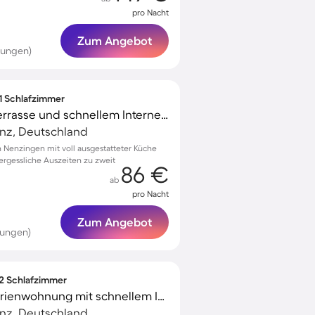
pro Nacht
Zum Angebot
tungen)
 1 Schlafzimmer
Ferienwohnung mit Terrasse und schnellem Internet | Gartenblick
anz, Deutschland
Nenzingen mit voll ausgestatteter Küche
ergessliche Auszeiten zu zweit
86 €
ab
pro Nacht
Zum Angebot
tungen)
 2 Schlafzimmer
Familienorientierte Ferienwohnung mit schnellem Internet | Gartenblick
anz, Deutschland