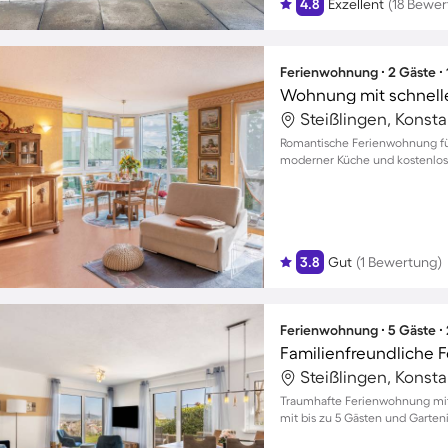
4.8
Exzellent
(18 Bewe
Ferienwohnung ∙ 2 Gäste ∙
Wohnung mit schnell
Steißlingen, Konst
Romantische Ferienwohnung für
moderner Küche und kostenlos
3.8
Gut
(1 Bewertung)
Ferienwohnung ∙ 5 Gäste ∙
Steißlingen, Konst
Traumhafte Ferienwohnung mit 
mit bis zu 5 Gästen und Garteni