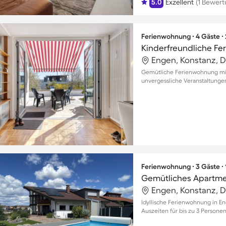
5.0
Exzellent
(1 Bewert
Ferienwohnung ∙ 4 Gäste ∙
Engen, Konstanz, 
Gemütliche Ferienwohnung mit 
unvergessliche Veranstaltungen
Ferienwohnung ∙ 3 Gäste ∙
Gemütliches Apartme
Engen, Konstanz, 
Idyllische Ferienwohnung in E
Auszeiten für bis zu 3 Persone