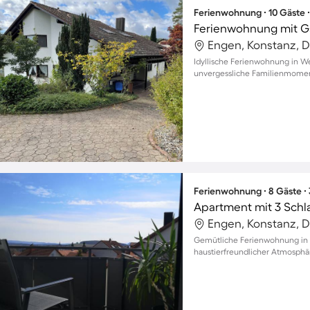
Ferienwohnung ∙ 10 Gäste 
Ferienwohnung mit Ga
Engen, Konstanz, 
Idyllische Ferienwohnung in W
unvergessliche Familienmoment
Ferienwohnung ∙ 8 Gäste ∙
Apartment mit 3 Schl
Engen, Konstanz, 
Gemütliche Ferienwohnung in E
haustierfreundlicher Atmosphä