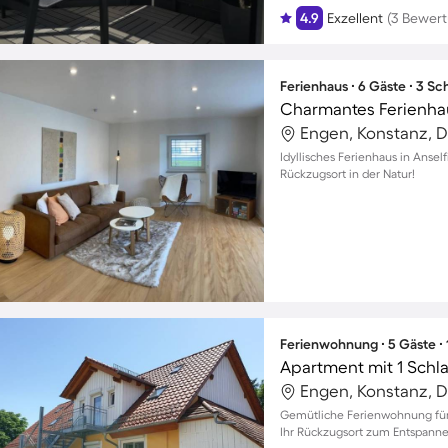
4.9
Exzellent
(3 Bewer
Ferienhaus ∙ 6 Gäste ∙ 3 S
Engen, Konstanz, 
Idyllisches Ferienhaus in Anself
Rückzugsort in der Natur!
Ferienwohnung ∙ 5 Gäste ∙
Apartment mit 1 Schl
Engen, Konstanz, 
Gemütliche Ferienwohnung für 
Ihr Rückzugsort zum Entspanne