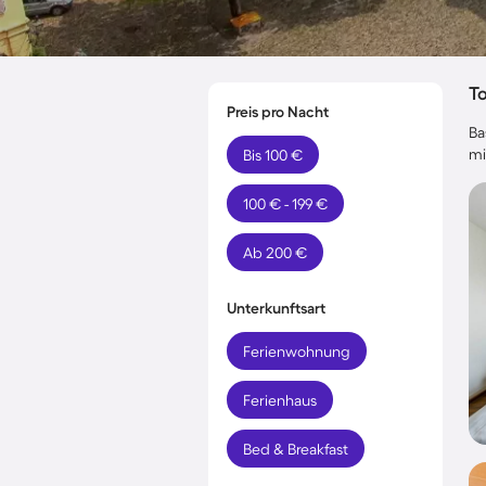
T
Preis pro Nacht
Ba
mi
Bis 100 €
100 € - 199 €
Ab 200 €
Unterkunftsart
Ferienwohnung
Ferienhaus
Bed & Breakfast