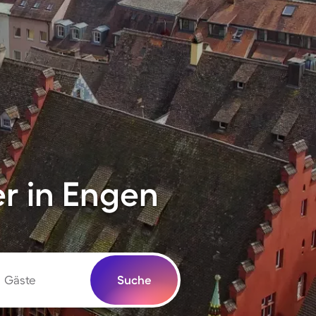
r in Engen
Gäste
Suche