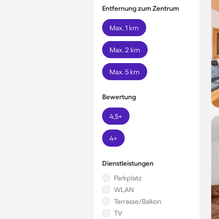
Entfernung zum Zentrum
Max. 1 km
Max. 2 km
Max. 5 km
Bewertung
4,5+
4+
Dienstleistungen
Parkplatz
WLAN
Terrasse/Balkon
TV