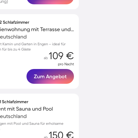
ung)
 2 Schlafzimmer
Kinderfreundliche Ferienwohnung mit Terrasse und Garten | Stadtblick | Ideal für Homeoffice
Deutschland
Kamin und Garten in Engen – ideal für
 für bis zu 4 Gäste
109 €
ab
pro Nacht
Zum Angebot
 1 Schlafzimmer
nt mit Sauna und Pool
Deutschland
ngen mit Pool und Sauna für erholsame
n
150 €
ab