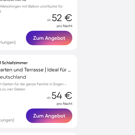
Welschingen mit Balkon und Küche für
t
52 €
ab
pro Nacht
Zum Angebot
rtungen)
 1 Schlafzimmer
Apartment mit Grill, Garten und Terrasse | Ideal für Homeoffice
Deutschland
Garten für die ganze Familie in Engen –
s zu vier Gästen
54 €
ab
pro Nacht
Zum Angebot
rtungen)