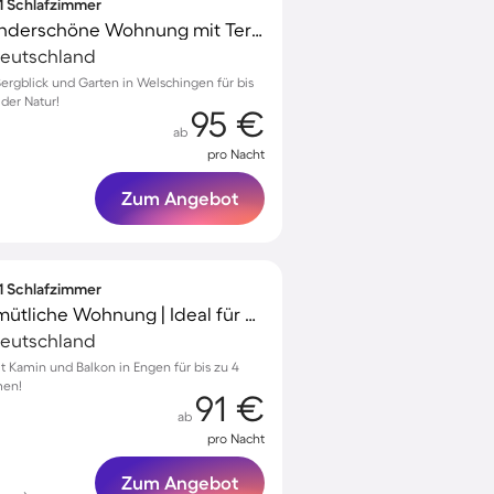
 1 Schlafzimmer
Voll ausgestattete wunderschöne Wohnung mit Terrasse und Garten | Gartenblick
Deutschland
ergblick und Garten in Welschingen für bis
 der Natur!
95 €
ab
pro Nacht
Zum Angebot
 1 Schlafzimmer
Voll ausgestattete gemütliche Wohnung | Ideal für Homeoffice | Hunde erlaubt
Deutschland
Kamin und Balkon in Engen für bis zu 4
men!
91 €
ab
pro Nacht
Zum Angebot