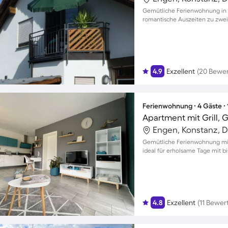
Gemütliche Ferienwohnung in 
romantische Auszeiten zu zwei
4.9
Exzellent
(20 Bewe
Ferienwohnung ∙ 4 Gäste ∙
Engen, Konstanz, 
Gemütliche Ferienwohnung mit 
ideal für erholsame Tage mit bi
4.8
Exzellent
(11 Bewe