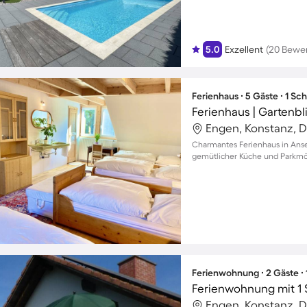
5.0
Exzellent
(20 Bewe
Ferienhaus ∙ 5 Gäste ∙ 1 Sc
Ferienhaus | Gartenbl
Engen, Konstanz, 
Charmantes Ferienhaus in Ansel
gemütlicher Küche und Parkmög
Ferienwohnung ∙ 2 Gäste ∙
Ferienwohnung mit 1 
Engen, Konstanz, 