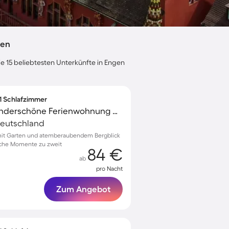
gen
ie 15 beliebtesten Unterkünfte in Engen
 1 Schlafzimmer
Voll ausgestattete wunderschöne Ferienwohnung mit Terrasse und Garten | Bergblick
Deutschland
it Garten und atemberaubendem Bergblick
iche Momente zu zweit
84 €
ab
pro Nacht
Zum Angebot