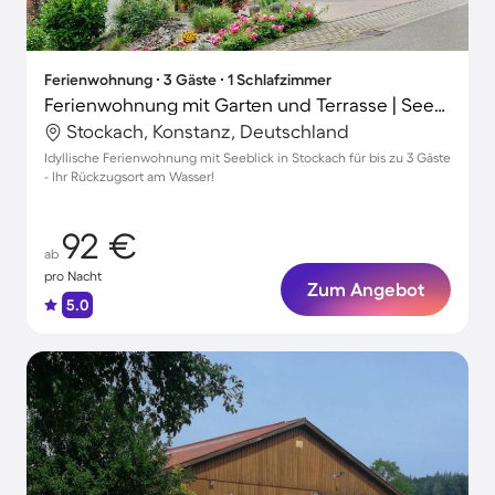
Ferienwohnung ∙ 3 Gäste ∙ 1 Schlafzimmer
Ferienwohnung mit Garten und Terrasse | Seeblick
Stockach, Konstanz, Deutschland
Idyllische Ferienwohnung mit Seeblick in Stockach für bis zu 3 Gäste
- Ihr Rückzugsort am Wasser!
92 €
ab
pro Nacht
Zum Angebot
5.0