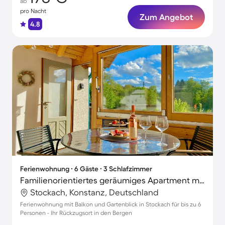
ab
pro Nacht
Zum Angebot
4.8
Ferienwohnung ∙ 6 Gäste ∙ 3 Schlafzimmer
Familienorientiertes geräumiges Apartment mit schnellem Internet, Garten und Grill | Flussblick
Stockach, Konstanz, Deutschland
Ferienwohnung mit Balkon und Gartenblick in Stockach für bis zu 6
Personen - Ihr Rückzugsort in den Bergen