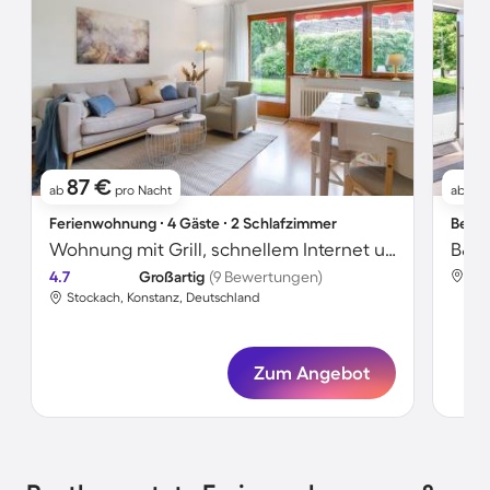
87 €
6
ab
pro Nacht
ab
Ferienwohnung ∙ 4 Gäste ∙ 2 Schlafzimmer
Bed &
Wohnung mit Grill, schnellem Internet und Terrasse | Gartenblick
B&B 
4.7
Großartig
(9 Bewertungen)
Sto
Stockach, Konstanz, Deutschland
Zum Angebot