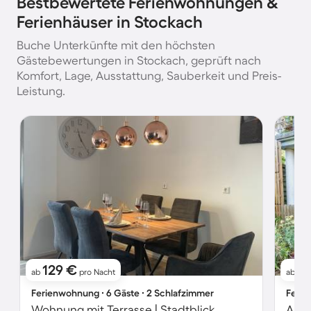
Bestbewertete Ferienwohnungen &
Ferienhäuser in Stockach
Buche Unterkünfte mit den höchsten
Gästebewertungen in Stockach, geprüft nach
Komfort, Lage, Ausstattung, Sauberkeit und Preis-
Leistung.
129 €
8
ab
pro Nacht
ab
Ferienwohnung ∙ 6 Gäste ∙ 2 Schlafzimmer
Ferie
Wohnung mit Terrasse | Stadtblick
Apar