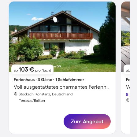
103 €
12
ab
pro Nacht
ab
Ferienhaus ∙ 3 Gäste ∙ 1 Schlafzimmer
Ferie
Voll ausgestattetes charmantes Ferienhaus mit Garten
Stockach, Konstanz, Deutschland
5.0
Sto
Terrasse/Balkon
Ter
Zum Angebot