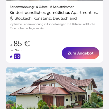
Ferienwohnung ∙ 4 Gäste ∙ 2 Schlafzimmer
Kinderfreundliches gemütliches Apartment mit schnellem Internet | Ideal für Homeoffice
Stockach, Konstanz, Deutschland
Idyllische Ferienwohnung in Hindelwangen mit Balkon und Küche
für erholsame Tage zu viert
85 €
ab
pro Nacht
Zum Angebot
5.0