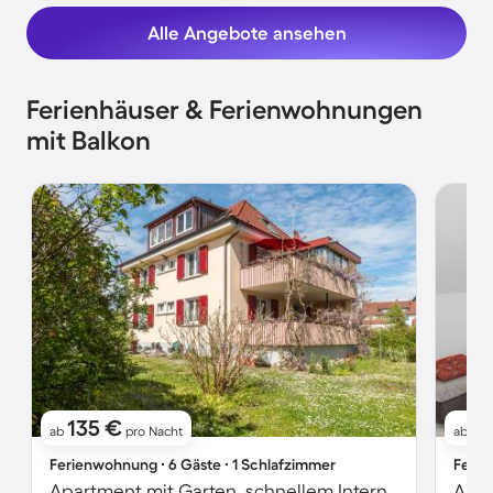
Alle Angebote ansehen
Ferienhäuser & Ferienwohnungen
mit Balkon
135 €
1
ab
pro Nacht
ab
Ferienwohnung ∙ 6 Gäste ∙ 1 Schlafzimmer
Ferie
Apartment mit Garten, schnellem Internet und Sauna | Gartenblick