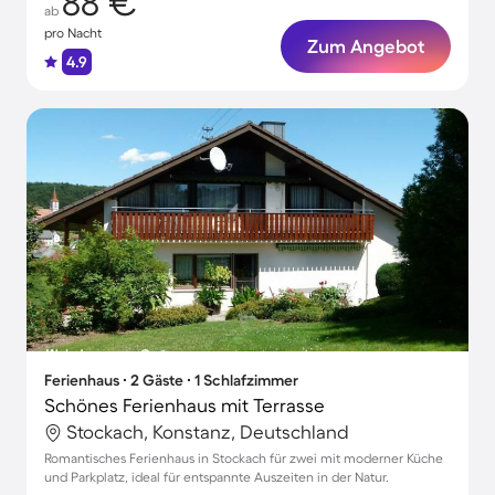
88 €
ab
pro Nacht
Zum Angebot
4.9
Ferienhaus ∙ 2 Gäste ∙ 1 Schlafzimmer
Schönes Ferienhaus mit Terrasse
Stockach, Konstanz, Deutschland
Romantisches Ferienhaus in Stockach für zwei mit moderner Küche
und Parkplatz, ideal für entspannte Auszeiten in der Natur.