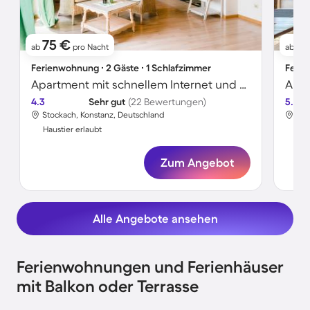
75 €
11
ab
pro Nacht
ab
Ferienwohnung ∙ 2 Gäste ∙ 1 Schlafzimmer
Ferie
Apartment mit schnellem Internet und Grill | Gartenblick | Hunde erlaubt
4.3
Sehr gut
(22 Bewertungen)
5.0
Stockach, Konstanz, Deutschland
Sto
Haustier erlaubt
Hau
Zum Angebot
Alle Angebote ansehen
Ferienwohnungen und Ferienhäuser
mit Balkon oder Terrasse