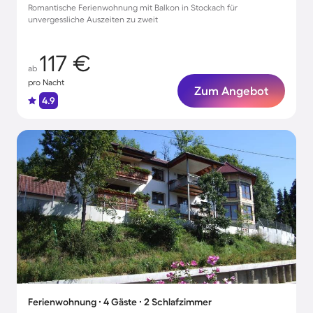
Romantische Ferienwohnung mit Balkon in Stockach für
unvergessliche Auszeiten zu zweit
117 €
ab
pro Nacht
Zum Angebot
4.9
Ferienwohnung ∙ 4 Gäste ∙ 2 Schlafzimmer