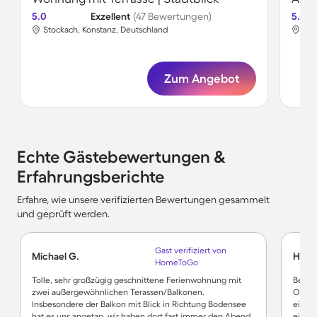
5.0
Exzellent
(47 Bewertungen)
5.0
Stockach, Konstanz, Deutschland
Sto
Zum Angebot
Echte Gästebewertungen &
Erfahrungsberichte
Erfahre, wie unsere verifizierten Bewertungen gesammelt
und geprüft werden.
Gast verifiziert von
Michael G.
Herbe
HomeToGo
Tolle, sehr großzügig geschnittene Ferienwohnung mit
Besser
zwei außergewöhnlichen Terassen/Balkonen.
Ob pe
Insbesondere der Balkon mit Blick in Richtung Bodensee
eine 
hat es uns angetan, wir haben dort fast immer den Abend
einger