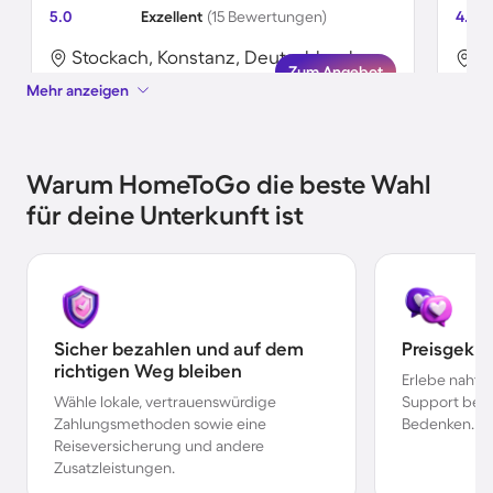
5.0
Exzellent
(15 Bewertungen)
4.8
Stockach, Konstanz, Deutschland
S
Zum Angebot
Mehr anzeigen
Warum HomeToGo die beste Wahl
für deine Unterkunft ist
Sicher bezahlen und auf dem
Preisgekr
richtigen Weg bleiben
Erlebe nahtl
Wähle lokale, vertrauenswürdige
Support bei 
Zahlungsmethoden sowie eine
Bedenken.
Reiseversicherung und andere
Zusatzleistungen.