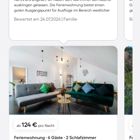
ausklingen gelassen. Die Ferienwohnung bietet einen
Garte
guten Ausgangspunkt für Ausflüge im Bereich westlicher
genos
Bodensee. Konstanz, Meersburg, Mainau, Reichenau, Stein
wied
Bewertet am 24.07.2026 | Familie
Bewe
am Rhein usw. sind sowohl mit dem Auto als auch mit
öffentlichen Verkehrsmitteln zügig zu erreichen. Zug- und
Busanbindung sind zu Fuß erreichbar. Die Sauberkeit der
Wohnung war herausragend, die Betten sehr bequem. Der
Vermieter war freundlich und unkompliziert.
124 €
1
ab
pro Nacht
ab
Ferienwohnung ∙ 6 Gäste ∙ 2 Schlafzimmer
Ferie