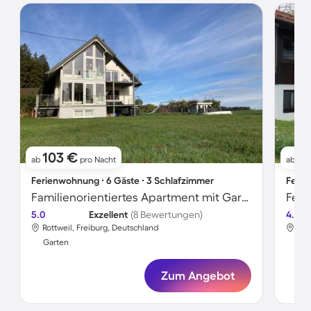
103 €
10
ab
pro Nacht
ab
Ferienwohnung ∙ 6 Gäste ∙ 3 Schlafzimmer
Ferie
Familienorientiertes Apartment mit Garten und schnellem Internet | Gartenblick
Feri
5.0
Exzellent
(8 Bewertungen)
4.6
Rottweil, Freiburg, Deutschland
Rot
Garten
Gar
Zum Angebot