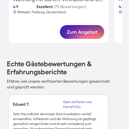
4.9
Exzellent
(73 Bewertungen)
4.9
Rottweil, Freiburg, Deutschland
Rot
Zum Angebot
Echte Gästebewertungen &
Erfahrungsberichte
Erfahre, wie unsere verifizierten Bewertungen gesammelt
und geprüft werden.
Gast verifiziert von
Eduard T.
HomeToGo
Sehr freundliche Vermieter Kommunikation verlief
einwandfrei, hilfsbereit und die Wohnung ist gepflegt,
gemütlich eingerichtet und ist sehr einladend zum
verweilen. Wunderschöne Gegend Innenstadt sehr