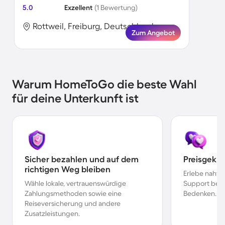
5.0
Exzellent
(1 Bewertung)
Rottweil, Freiburg, Deutschland
Zum Angebot
Warum HomeToGo die beste Wahl
für deine Unterkunft ist
Sicher bezahlen und auf dem
Preisgekr
richtigen Weg bleiben
Erlebe nahtl
Wähle lokale, vertrauenswürdige
Support bei 
Zahlungsmethoden sowie eine
Bedenken.
Reiseversicherung und andere
Zusatzleistungen.