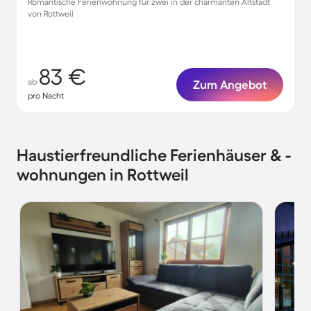
Romantische Ferienwohnung für zwei in der charmanten Altstadt
von Rottweil
83 €
ab
Zum Angebot
pro Nacht
Haustierfreundliche Ferienhäuser & -
wohnungen in Rottweil