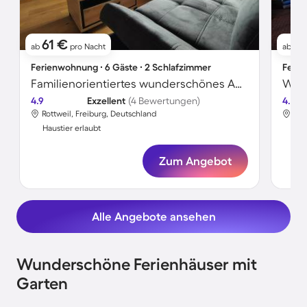
61 €
1
ab
pro Nacht
ab
Ferienwohnung ∙ 6 Gäste ∙ 2 Schlafzimmer
Ferie
Familienorientiertes wunderschönes Apartment mit schnellem Internet | Gartenblick | Haustiere erlaubt
4.9
Exzellent
(4 Bewertungen)
4.6
Rottweil, Freiburg, Deutschland
Rot
Haustier erlaubt
Hau
Zum Angebot
Alle Angebote ansehen
Wunderschöne Ferienhäuser mit
Garten