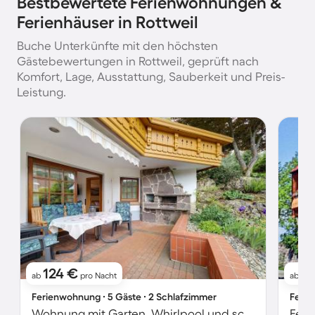
Bestbewertete Ferienwohnungen &
Ferienhäuser in Rottweil
Buche Unterkünfte mit den höchsten
Gästebewertungen in Rottweil, geprüft nach
Komfort, Lage, Ausstattung, Sauberkeit und Preis-
Leistung.
124 €
9
ab
pro Nacht
ab
Ferienwohnung ∙ 5 Gäste ∙ 2 Schlafzimmer
Ferie
Wohnung mit Garten, Whirlpool und schnellem Internet | Gartenblick | Perfekt für die Arbeit von Zuhause
Feri