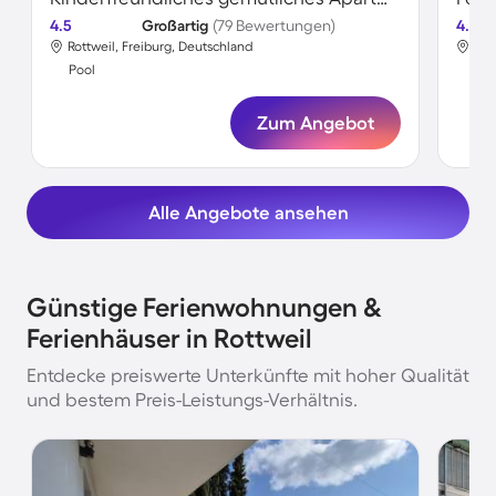
4.5
Großartig
(79 Bewertungen)
4.5
Rottweil, Freiburg, Deutschland
Rot
Pool
Poo
Zum Angebot
Alle Angebote ansehen
Günstige Ferienwohnungen &
Ferienhäuser in Rottweil
Entdecke preiswerte Unterkünfte mit hoher Qualität
und bestem Preis-Leistungs-Verhältnis.