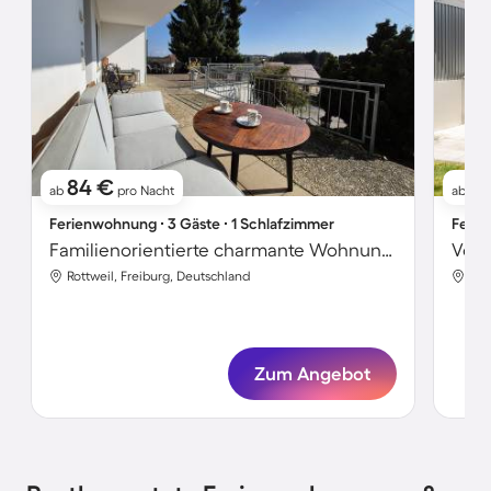
84 €
7
ab
pro Nacht
ab
Ferienwohnung ∙ 3 Gäste ∙ 1 Schlafzimmer
Ferie
Familienorientierte charmante Wohnung mit Terrasse | Bergblick
Rottweil, Freiburg, Deutschland
Rot
Zum Angebot