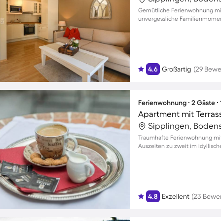
Gemütliche Ferienwohnung mit 
unvergessliche Familienmomen
4.6
Großartig
(29 Bewe
Ferienwohnung ∙ 2 Gäste ∙
Apartment mit Terras
Sipplingen, Boden
Traumhafte Ferienwohnung mit 
Auszeiten zu zweit im idyllisc
4.8
Exzellent
(23 Bewe