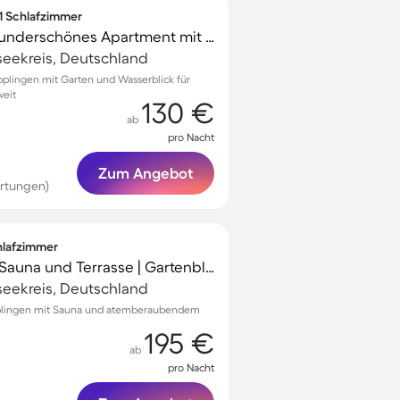
 1 Schlafzimmer
Kinderfreundliches wunderschönes Apartment mit Garten und Terrasse
seekreis, Deutschland
pplingen mit Garten und Wasserblick für
weit
130 €
ab
pro Nacht
Zum Angebot
rtungen)
chlafzimmer
Tolles Ferienhaus mit Sauna und Terrasse | Gartenblick
seekreis, Deutschland
pplingen mit Sauna und atemberaubendem
195 €
ab
pro Nacht