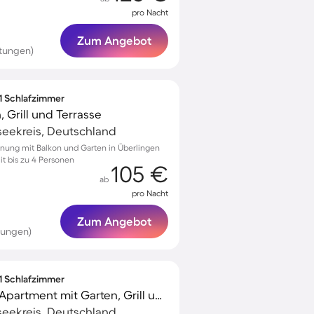
pro Nacht
Zum Angebot
tungen)
 1 Schlafzimmer
 Grill und Terrasse
seekreis, Deutschland
nung mit Balkon und Garten in Überlingen
t bis zu 4 Personen
105 €
ab
pro Nacht
Zum Angebot
tungen)
 1 Schlafzimmer
Familienfreundliches Apartment mit Garten, Grill und Terrasse
seekreis, Deutschland