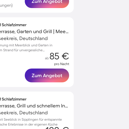
Zum Angebot
tungen)
 1 Schlafzimmer
Ferienwohnung mit Terrasse, Garten und Grill | Meerblick
seekreis, Deutschland
nung mit Meerblick und Garten in
m Strand für unvergessliche
85 €
ab
pro Nacht
Zum Angebot
 1 Schlafzimmer
Ferienwohnung mit Terrasse, Grill und schnellem Internet | Bergblick
seekreis, Deutschland
 Seeblick in Sipplingen für entspannte
ische Erlebnisse in der eigenen Küche