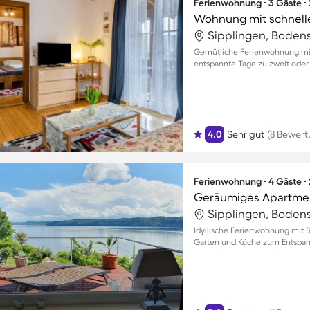
Ferienwohnung ∙ 3 Gäste ∙
Wohnung mit schnelle
Sipplingen, Boden
Gemütliche Ferienwohnung mit
entspannte Tage zu zweit oder 
4.0
Sehr gut
(8 Bewer
Ferienwohnung ∙ 4 Gäste ∙
Sipplingen, Boden
Idyllische Ferienwohnung mit Se
Garten und Küche zum Entspa