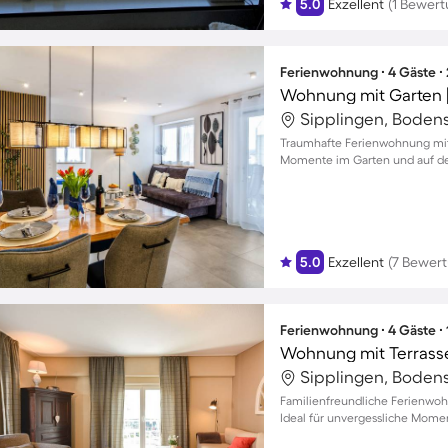
5.0
Exzellent
(1 Bewert
Ferienwohnung ∙ 4 Gäste ∙
Wohnung mit Garten |
Sipplingen, Boden
Traumhafte Ferienwohnung mit 
Momente im Garten und auf dem
5.0
Exzellent
(7 Bewer
Ferienwohnung ∙ 4 Gäste ∙
Wohnung mit Terrasse,
Sipplingen, Boden
Familienfreundliche Ferienwoh
Ideal für unvergessliche Momen