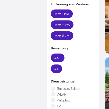
Entfernung zum Zentrum
Max. 1 km
Max. 2 km
Max. 5 km
Bewertung
4,5+
4+
Dienstleistungen
Terrasse/Balkon
WLAN
Parkplatz
TV