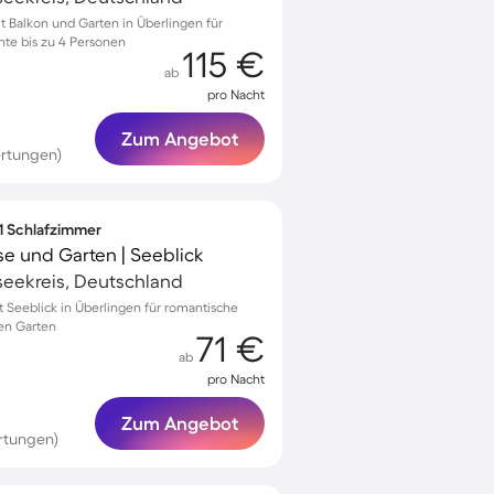
Balkon und Garten in Überlingen für
te bis zu 4 Personen
115 €
ab
pro Nacht
Zum Angebot
rtungen)
 1 Schlafzimmer
se und Garten | Seeblick
seekreis, Deutschland
Seeblick in Überlingen für romantische
hen Garten
71 €
ab
pro Nacht
Zum Angebot
rtungen)