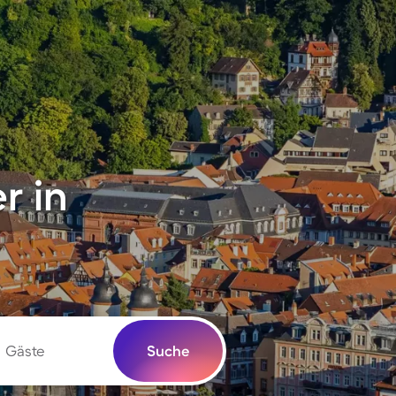
r in
Gäste
Suche