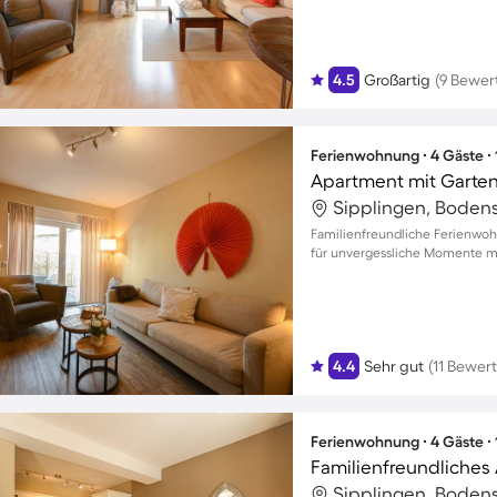
4.5
Großartig
(9 Bewer
Ferienwohnung ∙ 4 Gäste ∙
Apartment mit Garten,
Sipplingen, Boden
Familienfreundliche Ferienwoh
für unvergessliche Momente mi
4.4
Sehr gut
(11 Bewer
Ferienwohnung ∙ 4 Gäste ∙
Sipplingen, Boden