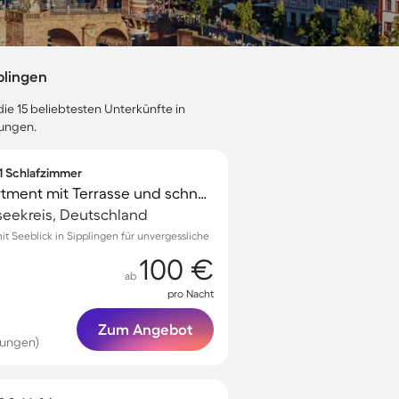
plingen
ie 15 beliebtesten Unterkünfte in
tungen.
 1 Schlafzimmer
Wunderschönes Apartment mit Terrasse und schnellem Internet | Seeblick
seekreis, Deutschland
 Seeblick in Sipplingen für unvergessliche
100 €
ab
pro Nacht
Zum Angebot
tungen)