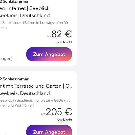
 2 Schlafzimmer
m Internet | Seeblick
seekreis, Deutschland
 Seeblick und Balkon in Ludwigshafen für
dritt
82 €
ab
pro Nacht
Zum Angebot
tungen)
 2 Schlafzimmer
Geräumiges Apartment mit Terrasse und Garten | Gartenblick
seekreis, Deutschland
eblick in Sipplingen für bis zu 4 Gäste mit
nnen und Wohlfühlen
205 €
ab
pro Nacht
Zum Angebot