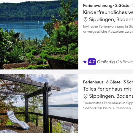
Ferienwohnung ∙ 2 Gäste ∙
Sipplingen, Boden
Idyllische Ferienwohnung in Si
unvergessliche Auszeiten zu z
4.7
Großartig
(26 Bewe
Ferienhaus ∙ 6 Gäste ∙ 3 S
Sipplingen, Boden
Traumhaftes Ferienhaus in Si
Seeblick für bis zu 6 Personen