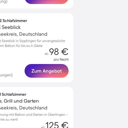
ung)
 2 Schlafzimmer
 Seeblick
seekreis, Deutschland
Seeblick in Sipplingen für unvergessliche
 Balkon für bis zu 4 Gäste
98 €
ab
pro Nacht
Zum Angebot
tungen)
 1 Schlafzimmer
 Grill und Garten
seekreis, Deutschland
nung mit Balkon und Garten in Überlingen –
te zu viert!
125 €
ab