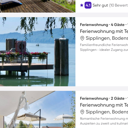
4.1
Sehr gut
(10 Bewer
Ferienwohnung ∙ 4 Gäste ∙
Sipplingen, Boden
Familienfreundliche Ferienwoh
Sipplingen - idealer Zugang zu
Urlaubsmomente
Ferienwohnung ∙ 2 Gäste ∙
Sipplingen, Boden
Romantische Ferienwohnung mit
Auszeiten zu zweit und kulinar