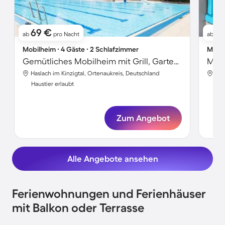
69 €
4
ab
pro Nacht
ab
Mobilheim ∙ 4 Gäste ∙ 2 Schlafzimmer
Mobil
Gemütliches Mobilheim mit Grill, Garten und Terrasse | Haustiere sind willkommen
Mobi
Haslach im Kinzigtal, Ortenaukreis, Deutschland
Has
Haustier erlaubt
Hau
Zum Angebot
Alle Angebote ansehen
Ferienwohnungen und Ferienhäuser
mit Balkon oder Terrasse