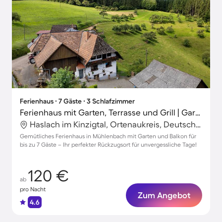
Ferienhaus ∙ 7 Gäste ∙ 3 Schlafzimmer
Ferienhaus mit Garten, Terrasse und Grill | Gartenblick
Haslach im Kinzigtal, Ortenaukreis, Deutschland
Gemütliches Ferienhaus in Mühlenbach mit Garten und Balkon für
bis zu 7 Gäste – Ihr perfekter Rückzugsort für unvergessliche Tage!
120 €
ab
pro Nacht
Zum Angebot
4.6