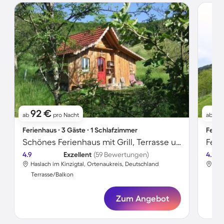
92 €
1
ab
pro Nacht
ab
Ferienhaus ∙ 3 Gäste ∙ 1 Schlafzimmer
Ferie
Schönes Ferienhaus mit Grill, Terrasse und Garten
Feri
4.9
Exzellent
(59 Bewertungen)
4.6
Haslach im Kinzigtal, Ortenaukreis, Deutschland
Has
Terrasse/Balkon
Ter
Zum Angebot