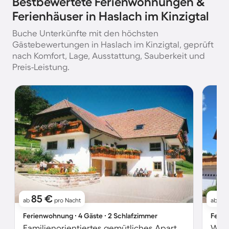
Bestbewertete Ferienwohnungen &
Ferienhäuser in Haslach im Kinzigtal
Buche Unterkünfte mit den höchsten
Gästebewertungen in Haslach im Kinzigtal, geprüft
nach Komfort, Lage, Ausstattung, Sauberkeit und
Preis-Leistung.
85 €
6
ab
pro Nacht
ab
Ferienwohnung ∙ 4 Gäste ∙ 2 Schlafzimmer
Ferie
Familienorientiertes gemütliches Apartment mit Pool, Garten und Grill | Naturblick | Haustiere erlaubt
Wohn