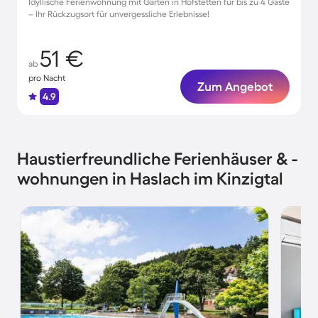
Idyllische Ferienwohnung mit Garten in Hofstetten für bis zu 4 Gäste
– Ihr Rückzugsort für unvergessliche Erlebnisse!
51 €
ab
pro Nacht
Zum Angebot
4.9
Haustierfreundliche Ferienhäuser & -
wohnungen in Haslach im Kinzigtal