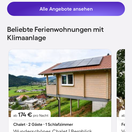
Alle Angebote ansehen
Beliebte Ferienwohnungen mit
Klimaanlage
174 €
1
ab
pro Nacht
ab
Chalet ∙ 2 Gäste ∙ 1 Schlafzimmer
Ferie
Wunderschönes Chalet | Bergblick