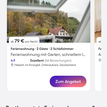
79 €
7
ab
pro Nacht
ab
Ferienwohnung ∙ 3 Gäste ∙ 2 Schlafzimmer
Ferie
Ferienwohnung mit Garten, schnellem Internet und Grill | Bergblick | Perfekt für die Arbeit von Zuhause
Apar
4.9
Exzellent
(46 Bewertungen)
Has
Haslach im Kinzigtal, Ortenaukreis, Deutschland
Zum Angebot