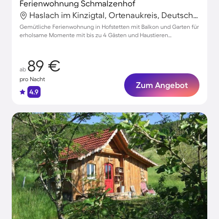
Ferienwohnung Schmalzenhof
Haslach im Kinzigtal, Ortenaukreis, Deutschland
Gemütliche Ferienwohnung in Hofstetten mit Balkon und Garten für
erholsame Momente mit bis zu 4 Gästen und Haustieren
willkommen!
89 €
ab
pro Nacht
Zum Angebot
4.9