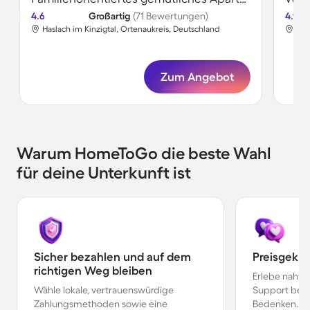
4.6
Großartig
(71 Bewertungen)
4.9
Haslach im Kinzigtal, Ortenaukreis, Deutschland
Has
Zum Angebot
Warum HomeToGo die beste Wahl
für deine Unterkunft ist
Sicher bezahlen und auf dem
Preisgekr
richtigen Weg bleiben
Erlebe nahtl
Wähle lokale, vertrauenswürdige
Support bei 
Zahlungsmethoden sowie eine
Bedenken.