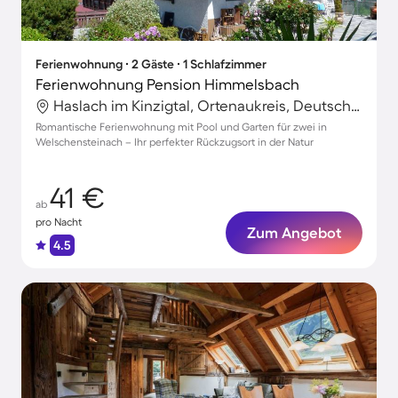
Ferienwohnung ∙ 2 Gäste ∙ 1 Schlafzimmer
Ferienwohnung Pension Himmelsbach
Haslach im Kinzigtal, Ortenaukreis, Deutschland
Romantische Ferienwohnung mit Pool und Garten für zwei in
Welschensteinach – Ihr perfekter Rückzugsort in der Natur
41 €
ab
pro Nacht
Zum Angebot
4.5