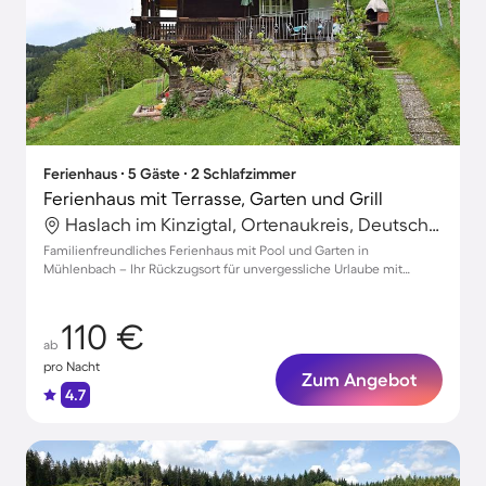
Ferienhaus ∙ 5 Gäste ∙ 2 Schlafzimmer
Ferienhaus mit Terrasse, Garten und Grill
Haslach im Kinzigtal, Ortenaukreis, Deutschland
Familienfreundliches Ferienhaus mit Pool und Garten in
Mühlenbach – Ihr Rückzugsort für unvergessliche Urlaube mit
Haustier!
110 €
ab
pro Nacht
Zum Angebot
4.7