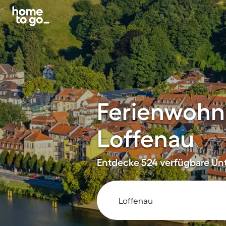
Ferienwohn
Loffenau
Entdecke 524 verfügbare Unt