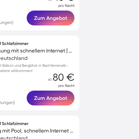
pro Nacht
Zum Angebot
tungen)
 1 Schlafzimmer
Wunderschöne Wohnung mit schnellem Internet | Gartenblick | Haustierfreundlich
 Deutschland
Balkon und Bergblick in Bad Herrenalb -
austiere willkommen!
80 €
ab
pro Nacht
Zum Angebot
tungen)
 1 Schlafzimmer
Gemütliche Wohnung mit Pool, schnellem Internet und Garten | Bergblick | Haustiere sind willkommen
 Deutschland