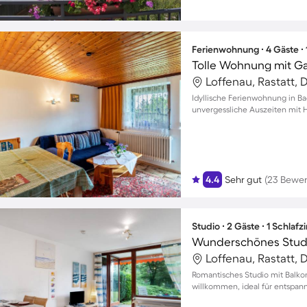
Ferienwohnung ∙ 4 Gäste ∙
Loffenau, Rastatt,
Idyllische Ferienwohnung in Ba
unvergessliche Auszeiten mit H
4.4
Sehr gut
(23 Bewe
Studio ∙ 2 Gäste ∙ 1 Schlaf
Loffenau, Rastatt,
Romantisches Studio mit Balkon
willkommen, ideal für entspan