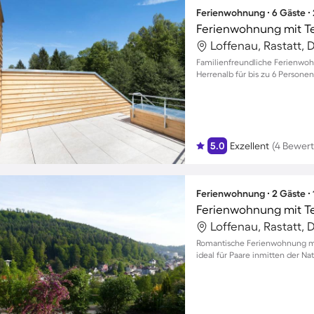
Ferienwohnung ∙ 6 Gäste ∙
Loffenau, Rastatt,
Familienfreundliche Ferienwoh
Herrenalb für bis zu 6 Personen
5.0
Exzellent
(4 Bewer
Ferienwohnung ∙ 2 Gäste ∙
Loffenau, Rastatt,
Romantische Ferienwohnung mi
ideal für Paare inmitten der Na