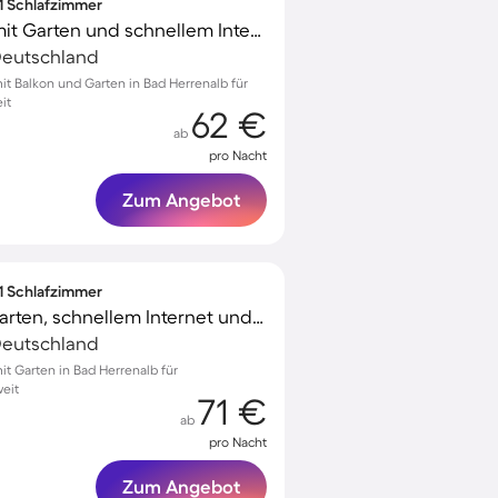
 1 Schlafzimmer
Schönes Apartment mit Garten und schnellem Internet
 Deutschland
 Balkon und Garten in Bad Herrenalb für
it
62 €
ab
pro Nacht
Zum Angebot
 1 Schlafzimmer
Ferienwohnung mit Garten, schnellem Internet und Terrasse
 Deutschland
 Garten in Bad Herrenalb für
eit
71 €
ab
pro Nacht
Zum Angebot