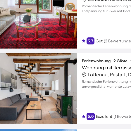
Romantische Ferienwohnung mit
Entspannung für Zwei mit Pool
3.7
Gut
(2 Bewertunge
Ferienwohnung ∙ 2 Gäste ∙
Loffenau, Rastatt,
Romantische Ferienwohnung mi
unvergessliche Momente zu zw
5.0
Exzellent
(1 Bewert