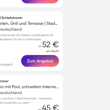
 1 Schlafzimmer
Tolle Wohnung mit Garten, Grill und Terrasse | Stadtblick | Haustiere erlaubt
 Deutschland
d Herrenalb mit Garten und Bergblick für
austieren für bis zu 4 Personen
52 €
ab
pro Nacht
Zum Angebot
rtungen)
zimmer
Wunderschönes Studio mit Pool, schnellem Internet und Terrasse | Gartenblick | Haustiere erlaubt
 Deutschland
 und Pool in Bad Herrenalb – Haustiere
nte Auszeiten zu zweit
45 €
ab