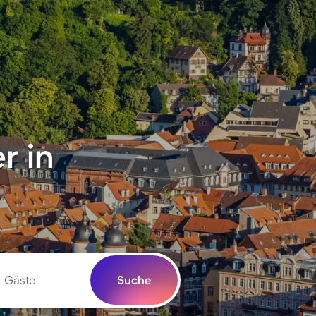
r in
Gäste
Suche