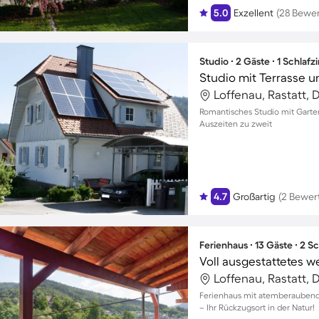
5.0
Exzellent
(28 Bewe
Studio ∙ 2 Gäste ∙ 1 Schlaf
Studio mit Terrasse u
Loffenau, Rastatt,
Romantisches Studio mit Garten
Auszeiten zu zweit
4.7
Großartig
(2 Bewer
Ferienhaus ∙ 13 Gäste ∙ 2 
Loffenau, Rastatt,
Ferienhaus mit atemberaubende
– Ihr Rückzugsort in der Natur!