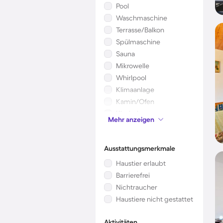
Pool
Waschmaschine
Terrasse/Balkon
Spülmaschine
Sauna
Mikrowelle
Whirlpool
Klimaanlage
Kamin/Ofen
Kinderbett
Mehr anzeigen
Garten
Ausstattungsmerkmale
Haustier erlaubt
Barrierefrei
Nichtraucher
Haustiere nicht gestattet
Aktivitäten