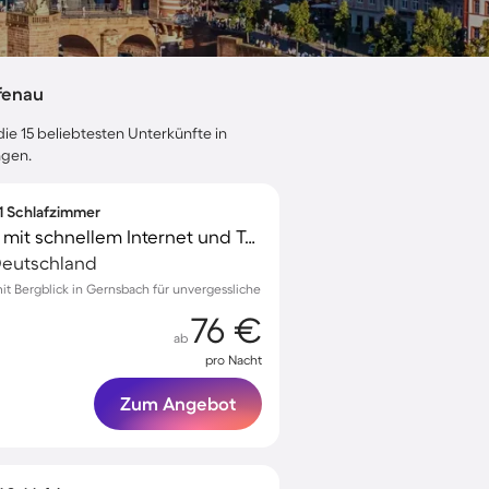
fenau
ie 15 beliebtesten Unterkünfte in
ngen.
 1 Schlafzimmer
Charmante Wohnung mit schnellem Internet und Terrasse | Bergblick | Ideal für Homeoffice
 Deutschland
 Bergblick in Gernsbach für unvergessliche
76 €
ab
pro Nacht
Zum Angebot