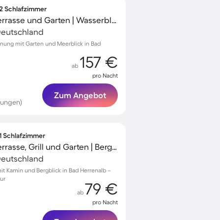
 2 Schlafzimmer
Ferienwohnung mit Terrasse und Garten | Wasserblick
 Deutschland
nung mit Garten und Meerblick in Bad
157 €
ab
pro Nacht
Zum Angebot
tungen)
 1 Schlafzimmer
Ferienwohnung mit Terrasse, Grill und Garten | Bergblick
 Deutschland
t Kamin und Bergblick in Bad Herrenalb –
tur
79 €
ab
pro Nacht