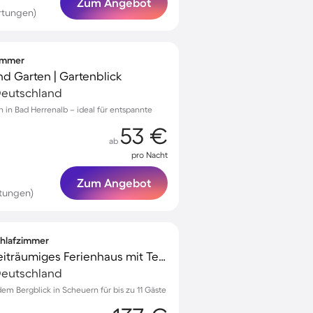
Zum Angebot
rtungen)
zimmer
nd Garten | Gartenblick
 Deutschland
 in Bad Herrenalb – ideal für entspannte
53 €
ab
pro Nacht
Zum Angebot
tungen)
Schlafzimmer
Voll ausgestattetes weiträumiges Ferienhaus mit Terrasse und schnellem Internet | Stadtblick
 Deutschland
m Bergblick in Scheuern für bis zu 11 Gäste