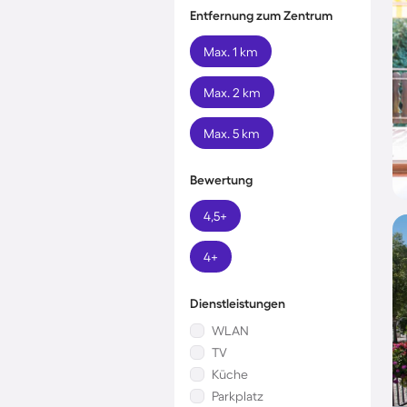
Entfernung zum Zentrum
Max. 1 km
Max. 2 km
Max. 5 km
Bewertung
4,5+
4+
Dienstleistungen
WLAN
TV
Küche
Parkplatz