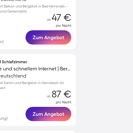
 Balkon und Bergblick in Bad Herrenalb –
 und Gartenidylle
47 €
ab
pro Nacht
Zum Angebot
n)
 1 Schlafzimmer
Wohnung mit Terrasse und schnellem Internet | Bergblick | Ideal für Homeoffice
 Deutschland
t Kamin und Bergblick in Gernsbach für
eit
87 €
ab
pro Nacht
Zum Angebot
ung)