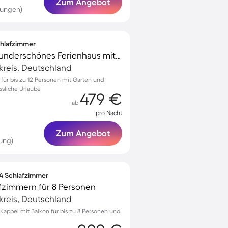
Zum Angebot
tungen)
Schlafzimmer
Kinderfreundliches wunderschönes Ferienhaus mit Terrasse, Garten und Grill | Gartenblick | Ideal für Homeoffice
kreis, Deutschland
für bis zu 12 Personen mit Garten und
ssliche Urlaube
479 €
ab
pro Nacht
Zum Angebot
ung)
 4 Schlafzimmer
fzimmern für 8 Personen
kreis, Deutschland
appel mit Balkon für bis zu 8 Personen und