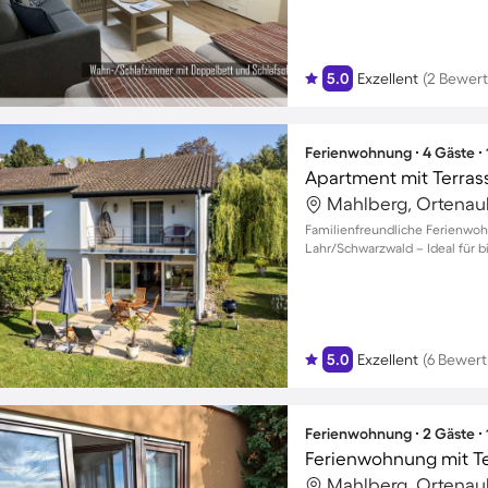
5.0
Exzellent
(2 Bewer
Ferienwohnung ∙ 4 Gäste ∙
Mahlberg, Ortenau
Familienfreundliche Ferienwoh
Lahr/Schwarzwald – Ideal für 
5.0
Exzellent
(6 Bewer
Ferienwohnung ∙ 2 Gäste ∙
Ferienwohnung mit Ter
Mahlberg, Ortenau