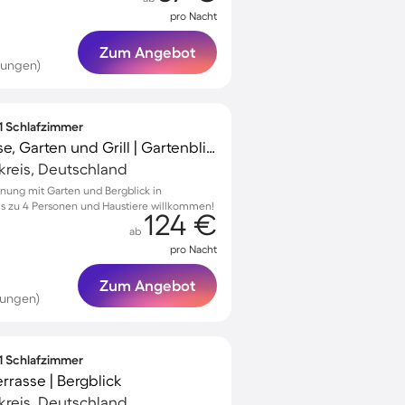
pro Nacht
Zum Angebot
tungen)
 1 Schlafzimmer
Apartment mit Terrasse, Garten und Grill | Gartenblick | Ideal für Homeoffice
kreis, Deutschland
nung mit Garten und Bergblick in
bis zu 4 Personen und Haustiere willkommen!
124 €
ab
pro Nacht
Zum Angebot
tungen)
 1 Schlafzimmer
rasse | Bergblick
kreis, Deutschland