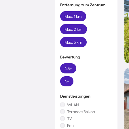
Entfernung zum Zentrum
Max. 1 km
Max. 2 km
Max. 5 km
Bewertung
4,5+
4+
Dienstleistungen
WLAN
Terrasse/Balkon
TV
Pool