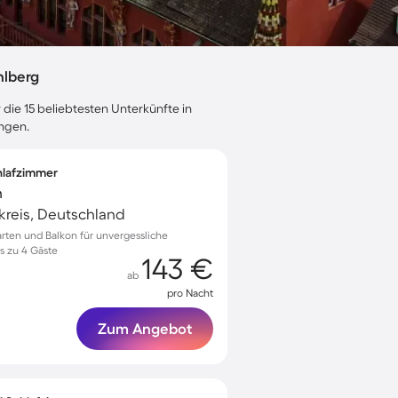
hlberg
 die 15 beliebtesten Unterkünfte in
ungen.
chlafzimmer
n
kreis, Deutschland
rten und Balkon für unvergessliche
s zu 4 Gäste
143 €
ab
pro Nacht
Zum Angebot