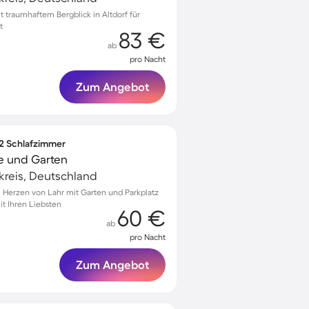
traumhaftem Bergblick in Altdorf für
t
83 €
ab
pro Nacht
Zum Angebot
 2 Schlafzimmer
e und Garten
kreis, Deutschland
Herzen von Lahr mit Garten und Parkplatz
t Ihren Liebsten
60 €
ab
pro Nacht
Zum Angebot