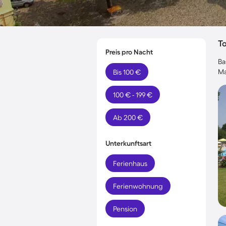
T
Preis pro Nacht
Ba
Ma
Bis 100 €
100 € - 199 €
Ab 200 €
Unterkunftsart
Ferienhaus
Ferienwohnung
Pension