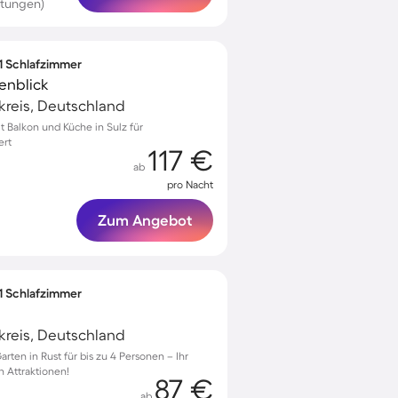
rtungen)
 1 Schlafzimmer
enblick
kreis, Deutschland
Balkon und Küche in Sulz für
ert
117 €
ab
pro Nacht
Zum Angebot
 1 Schlafzimmer
kreis, Deutschland
en in Rust für bis zu 4 Personen – Ihr
 Attraktionen!
87 €
ab