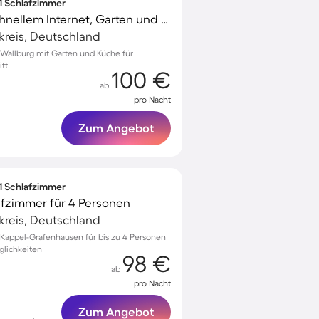
 1 Schlafzimmer
Tolle Wohnung mit schnellem Internet, Garten und Terrasse | Gartenblick | Hunde erlaubt
kreis, Deutschland
Wallburg mit Garten und Küche für
itt
100 €
ab
pro Nacht
Zum Angebot
 1 Schlafzimmer
afzimmer für 4 Personen
kreis, Deutschland
Kappel-Grafenhausen für bis zu 4 Personen
glichkeiten
98 €
ab
pro Nacht
Zum Angebot