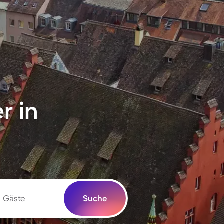
r in
Gäste
Suche