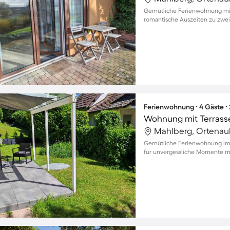
Gemütliche Ferienwohnung mit 
romantische Auszeiten zu zwei
Ferienwohnung ∙ 4 Gäste ∙
Wohnung mit Terrass
Mahlberg, Ortenau
Gemütliche Ferienwohnung im 
für unvergessliche Momente mi