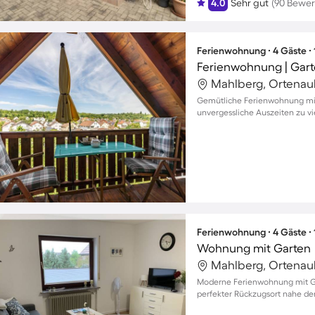
4.0
Sehr gut
(90 Bewe
Ferienwohnung ∙ 4 Gäste ∙
Ferienwohnung | Gart
Mahlberg, Ortenau
Gemütliche Ferienwohnung mit 
unvergessliche Auszeiten zu vi
Ferienwohnung ∙ 4 Gäste ∙
Wohnung mit Garten
Mahlberg, Ortenau
Moderne Ferienwohnung mit Gart
perfekter Rückzugsort nahe den