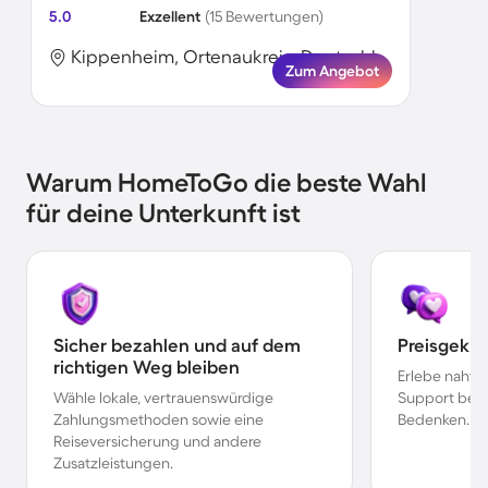
5.0
Exzellent
(15 Bewertungen)
Kippenheim, Ortenaukreis, Deutschland
Zum Angebot
Warum HomeToGo die beste Wahl
für deine Unterkunft ist
Sicher bezahlen und auf dem
Preisgekr
richtigen Weg bleiben
Erlebe nahtl
Wähle lokale, vertrauenswürdige
Support bei 
Zahlungsmethoden sowie eine
Bedenken.
Reiseversicherung und andere
Zusatzleistungen.