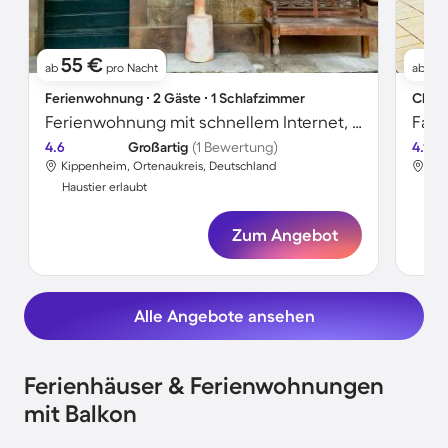
55 €
1
ab
pro Nacht
ab
Ferienwohnung ∙ 2 Gäste ∙ 1 Schlafzimmer
Chale
Ferienwohnung mit schnellem Internet, Garten und Terrasse | Gartenblick
4.6
Großartig
(1 Bewertung)
4.1
Kippenheim, Ortenaukreis, Deutschland
Kip
Haustier erlaubt
Hau
Zum Angebot
Alle Angebote ansehen
Ferienhäuser & Ferienwohnungen
mit Balkon