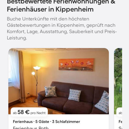
Bestbewertete Ferienwohnungen &
Ferienhäuser in Kippenheim
Buche Unterkünfte mit den höchsten
Gästebewertungen in Kippenheim, geprüft nach
Komfort, Lage, Ausstattung, Sauberkeit und Preis-
Leistung.
58 €
9
ab
pro Nacht
ab
Ferienhaus ∙ 5 Gäste ∙ 3 Schlafzimmer
Ferie
Ferienhaus Roth