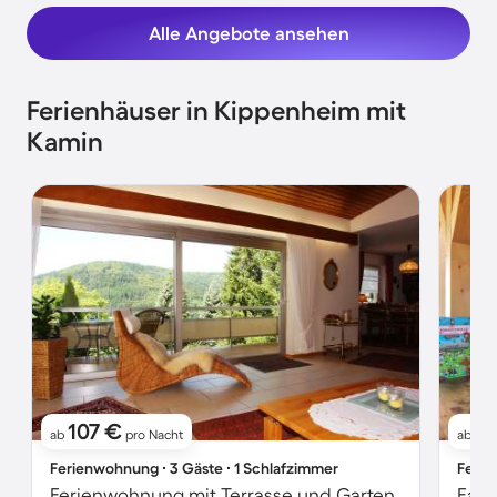
Alle Angebote ansehen
Ferienhäuser in Kippenheim mit
Kamin
107 €
3
ab
pro Nacht
ab
Ferienwohnung ∙ 3 Gäste ∙ 1 Schlafzimmer
Ferie
Ferienwohnung mit Terrasse und Garten