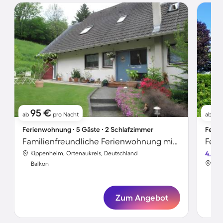
95 €
7
ab
pro Nacht
ab
Ferienwohnung ∙ 5 Gäste ∙ 2 Schlafzimmer
Ferie
Familienfreundliche Ferienwohnung mit schnellem Internet, Garten und Terrasse | Gartenblick | Hunde erlaubt
Feri
Kippenheim, Ortenaukreis, Deutschland
4.5
Kip
Balkon
Bal
Zum Angebot