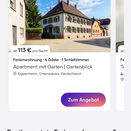
113 €
1
ab
pro Nacht
ab
Ferienwohnung ∙ 4 Gäste ∙ 1 Schlafzimmer
Ferie
Apartment mit Garten | Gartenblick
Kippenheim, Ortenaukreis, Deutschland
4.9
Kip
Zum Angebot