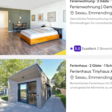
Ferienwohnung ∙ 2 Gäste ∙
Ferienwohnung | Gart
Sexau, Emmending
Gemütliche Ferienwohnung mit 
Emmendingen für romantische 
5.0
Exzellent
(1 Bewert
Ferienhaus ∙ 2 Gäste ∙ 1 Sc
Ferienhaus Tinyhaus
Sexau, Emmending
Romantisches Ferienhaus mit Ga
unvergessliche Momente zu zw