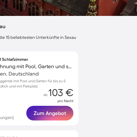
xau
die 15 beliebtesten Unterkünfte in Sexau
 1 Schlafzimmer
Voll ausgestattete Wohnung mit Pool, Garten und schnellem Internet | Bergblick | Perfekt für die Arbeit von Zuhause | Haustiere erlaubt
en, Deutschland
ggental mit Pool und Garten für bis zu 5
dlich und mit Parkplatz
103 €
ab
pro Nacht
Zum Angebot
tungen)