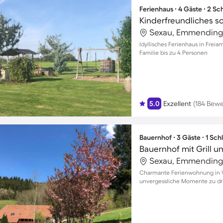
Ferienhaus ∙ 4 Gäste ∙ 2 S
Sexau, Emmending
Idyllisches Ferienhaus in Freia
Familie bis zu 4 Personen
5.0
Exzellent
(184 Bew
Bauernhof ∙ 3 Gäste ∙ 1 Sc
Bauernhof mit Grill u
Sexau, Emmending
Charmante Ferienwohnung in W
unvergessliche Momente zu drit