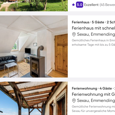
5.0
Exzellent
(45 Bewe
Ferienhaus ∙ 5 Gäste ∙ 2 S
Sexau, Emmending
Gemütliches Ferienhaus in Em
erholsame Tage mit bis zu 5 G
Ferienwohnung ∙ 4 Gäste ∙
Sexau, Emmending
Gemütliche Ferienwohnung mit 
Sexau für unvergessliche Mome