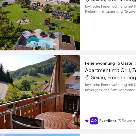
Idyllische Ferienwohnung mit 
Freiamt – Entspannung für zwei
Ferienwohnung ∙ 5 Gäste ∙
Apartment mit Grill, 
Sexau, Emmending
Idyllische Ferienwohnung mit K
unvergessliche Familienmomen
4.9
Exzellent
(5 Bewer