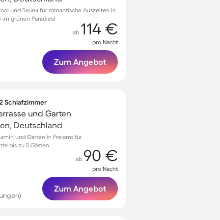
Pool und Sauna für romantische Auszeiten in
 im grünen Paradies!
114 €
ab
pro Nacht
Zum Angebot
 2 Schlafzimmer
Terrasse und Garten
en, Deutschland
amin und Garten in Freiamt für
te bis zu 5 Gästen
90 €
ab
pro Nacht
Zum Angebot
tungen)