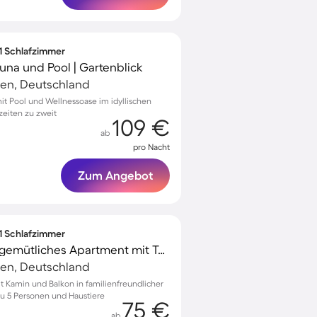
 1 Schlafzimmer
una und Pool | Gartenblick
en, Deutschland
 Pool und Wellnessoase im idyllischen
zeiten zu zweit
109 €
ab
pro Nacht
Zum Angebot
 1 Schlafzimmer
Familienfreundliches gemütliches Apartment mit Terrasse, Grill und Garten | Haustiere sind willkommen
en, Deutschland
Kamin und Balkon in familienfreundlicher
 zu 5 Personen und Haustiere
75 €
ab