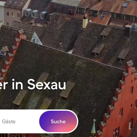
r in Sexau
Gäste
Suche