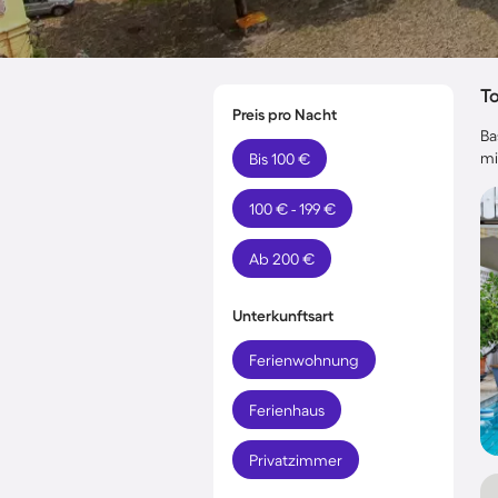
T
Preis pro Nacht
Ba
mi
Bis 100 €
100 € - 199 €
Ab 200 €
Unterkunftsart
Ferienwohnung
Ferienhaus
Privatzimmer