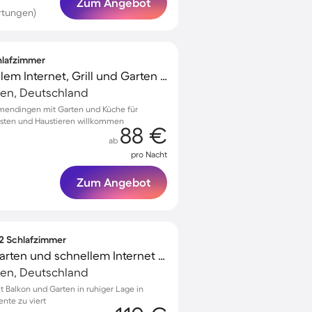
Zum Angebot
rtungen)
chlafzimmer
Ferienhaus mit schnellem Internet, Grill und Garten | Gartenblick | Perfekt für die Arbeit von Zuhause | Haustiere erlaubt
en, Deutschland
mendingen mit Garten und Küche für
ästen und Haustieren willkommen
88 €
ab
pro Nacht
Zum Angebot
 2 Schlafzimmer
Ferienwohnung mit Garten und schnellem Internet | Gartenblick
en, Deutschland
Balkon und Garten in ruhiger Lage in
nte zu viert