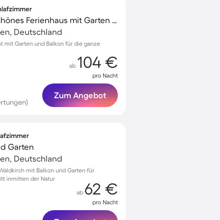
chlafzimmer
Kinderfreundliches schönes Ferienhaus mit Garten und Grill
en, Deutschland
mt mit Garten und Balkon für die ganze
104 €
ab
pro Nacht
Zum Angebot
ertungen)
hlafzimmer
nd Garten
en, Deutschland
aldkirch mit Balkon und Garten für
t inmitten der Natur
62 €
ab
pro Nacht