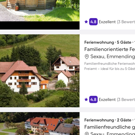
4.8
Exzellent
(3 Bewer
Ferienwohnung ∙ 5 Gäste ∙
Sexau, Emmending
Familienfreundliche Ferienwoh
Freiamt – ideal für bis zu 5 G
4.8
Exzellent
(3 Bewer
Ferienwohnung ∙ 2 Gäste ∙
Sexau, Emmending