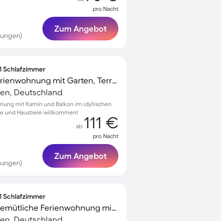
pro Nacht
Zum Angebot
tungen)
 1 Schlafzimmer
Familienorientierte Ferienwohnung mit Garten, Terrasse und Grill | Hunde erlaubt
en, Deutschland
nung mit Kamin und Balkon im idyllischen
äste und Haustiere willkommen!
111 €
ab
pro Nacht
Zum Angebot
tungen)
 1 Schlafzimmer
Familienfreundliche gemütliche Ferienwohnung mit Grill, Pool und Terrasse
en, Deutschland