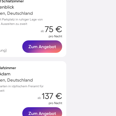
 1 Schlafzimmer
enblick
en, Deutschland
Parkplatz in ruhiger Lage von
Auszeiten zu zweit
75 €
ab
pro Nacht
Zum Angebot
ung)
hlafzimmer
 Adam
en, Deutschland
rten in idyllischem Freiamt für
eit
137 €
ab
pro Nacht
Zum Angebot