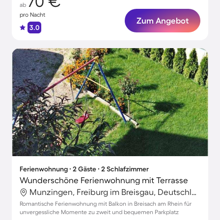
70 €
ab
pro Nacht
Zum Angebot
3.0
Ferienwohnung ∙ 2 Gäste ∙ 2 Schlafzimmer
Wunderschöne Ferienwohnung mit Terrasse
Munzingen, Freiburg im Breisgau, Deutschland
Romantische Ferienwohnung mit Balkon in Breisach am Rhein für
unvergessliche Momente zu zweit und bequemen Parkplatz