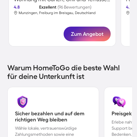
4.8
Exzellent
(96 Bewertungen)
4.8
Munzingen, Freiburg im Breisgau, Deutschland
Mun
Zum Angebot
Warum HomeToGo die beste Wahl
für deine Unterkunft ist
Sicher bezahlen und auf dem
Preisgekr
richtigen Weg bleiben
Erlebe nahtl
Wähle lokale, vertrauenswürdige
Support bei 
Zahlungsmethoden sowie eine
Bedenken.