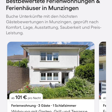
Bestbewertete Ferienwohnungen &
Ferienhäuser in Munzingen
Buche Unterkünfte mit den höchsten
Gästebewertungen in Munzingen, geprüft nach
Komfort, Lage, Ausstattung, Sauberkeit und Preis-
Leistung.
101 €
6
ab
pro Nacht
ab
Ferienwohnung ∙ 3 Gäste ∙ 1 Schlafzimmer
Ferie
Wohnung mit Garten, Grill und Terrasse | Gartenblick