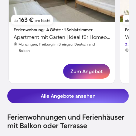
163 €
1
ab
pro Nacht
ab
Ferienwohnung ∙ 4 Gäste ∙ 1 Schlafzimmer
Ferie
Apartment mit Garten | Ideal für Homeoffice
Munzingen, Freiburg im Breisgau, Deutschland
2.5
Mun
Balkon
Bal
Zum Angebot
Alle Angebote ansehen
Ferienwohnungen und Ferienhäuser
mit Balkon oder Terrasse