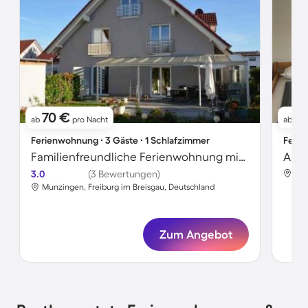
70 €
1
ab
pro Nacht
ab
Ferienwohnung ∙ 3 Gäste ∙ 1 Schlafzimmer
Ferie
Familienfreundliche Ferienwohnung mit Garten und Terrasse | Perfekt für die Arbeit von Zuhause
3.0
(3 Bewertungen)
Mun
Munzingen, Freiburg im Breisgau, Deutschland
Zum Angebot