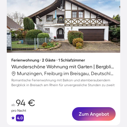
Ferienwohnung ∙ 2 Gäste ∙ 1 Schlafzimmer
Wunderschöne Wohnung mit Garten | Bergblick
Munzingen, Freiburg im Breisgau, Deutschland
Romantische Ferienwohnung mit Balkon und atemberaubendem
Bergblick in Breisach am Rhein für unvergessliche Stunden zu zweit
94 €
ab
pro Nacht
Zum Angebot
4.0