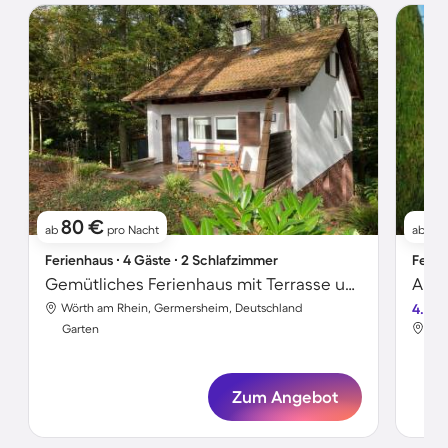
80 €
71
ab
pro Nacht
ab
Ferienhaus ∙ 4 Gäste ∙ 2 Schlafzimmer
Ferie
Gemütliches Ferienhaus mit Terrasse und Garten
Apar
Wörth am Rhein, Germersheim, Deutschland
4.6
Wör
Garten
Gar
Zum Angebot