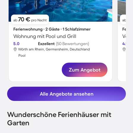
70 €
11
ab
pro Nacht
ab
Ferienwohnung ∙ 2 Gäste ∙ 1 Schlafzimmer
Ferie
Wohnung mit Pool und Grill
5.0
Exzellent
(50 Bewertungen)
4.9
Wörth am Rhein, Germersheim, Deutschland
Wör
Pool
Poo
Zum Angebot
Alle Angebote ansehen
Wunderschöne Ferienhäuser mit
Garten