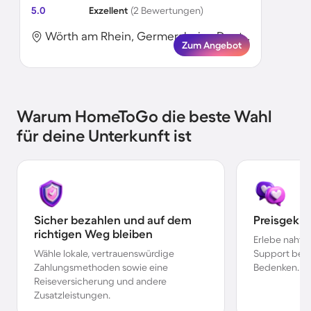
5.0
Exzellent
(2 Bewertungen)
Wörth am Rhein, Germersheim, Deutschland
Zum Angebot
Warum HomeToGo die beste Wahl
für deine Unterkunft ist
Sicher bezahlen und auf dem
Preisgekr
richtigen Weg bleiben
Erlebe nahtl
Wähle lokale, vertrauenswürdige
Support bei 
Zahlungsmethoden sowie eine
Bedenken.
Reiseversicherung und andere
Zusatzleistungen.