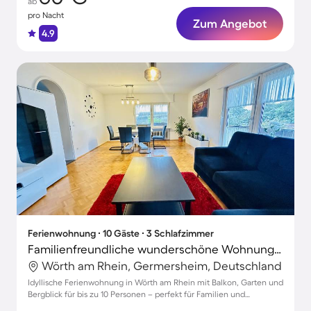
ab
pro Nacht
Zum Angebot
4.9
Ferienwohnung ∙ 10 Gäste ∙ 3 Schlafzimmer
Familienfreundliche wunderschöne Wohnung mit Grill und Garten | Gartenblick | Haustierfreundlich
Wörth am Rhein, Germersheim, Deutschland
Idyllische Ferienwohnung in Wörth am Rhein mit Balkon, Garten und
Bergblick für bis zu 10 Personen – perfekt für Familien und
Haustiere!