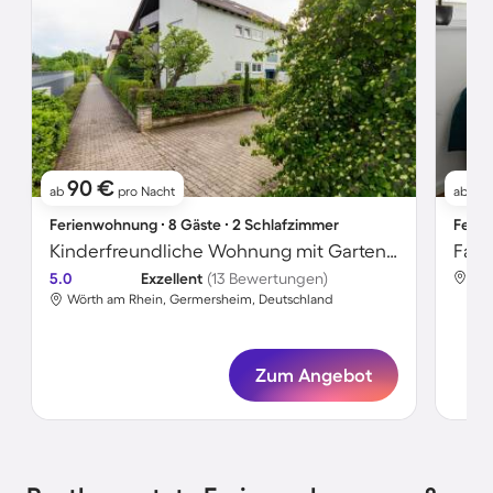
90 €
3
ab
pro Nacht
ab
Ferienwohnung ∙ 8 Gäste ∙ 2 Schlafzimmer
Ferie
Kinderfreundliche Wohnung mit Garten und Grill | Perfekt für die Arbeit von Zuhause | Haustierfreundlich
5.0
Exzellent
(13 Bewertungen)
Wör
Wörth am Rhein, Germersheim, Deutschland
Zum Angebot