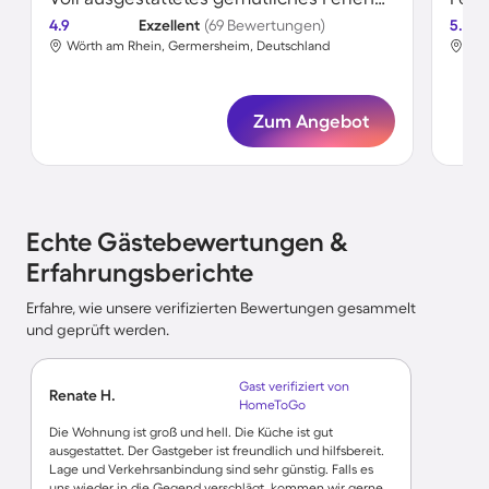
4.9
Exzellent
(69 Bewertungen)
5.0
Wörth am Rhein, Germersheim, Deutschland
Wör
Zum Angebot
Echte Gästebewertungen &
Erfahrungsberichte
Erfahre, wie unsere verifizierten Bewertungen gesammelt
und geprüft werden.
Gast verifiziert von
Renate H.
HomeToGo
Die Wohnung ist groß und hell. Die Küche ist gut
ausgestattet. Der Gastgeber ist freundlich und hilfsbereit.
Lage und Verkehrsanbindung sind sehr günstig. Falls es
uns wieder in die Gegend verschlägt, kommen wir gerne