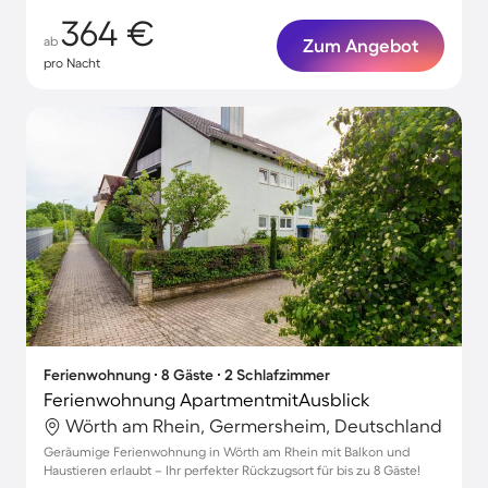
364 €
ab
Zum Angebot
pro Nacht
Ferienwohnung ∙ 8 Gäste ∙ 2 Schlafzimmer
Ferienwohnung ApartmentmitAusblick
Wörth am Rhein, Germersheim, Deutschland
Geräumige Ferienwohnung in Wörth am Rhein mit Balkon und
Haustieren erlaubt – Ihr perfekter Rückzugsort für bis zu 8 Gäste!