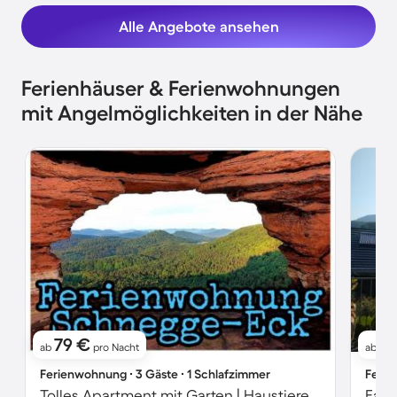
Alle Angebote ansehen
Ferienhäuser & Ferienwohnungen
mit Angelmöglichkeiten in der Nähe
79 €
9
ab
pro Nacht
ab
Ferienwohnung ∙ 3 Gäste ∙ 1 Schlafzimmer
Ferie
Tolles Apartment mit Garten | Haustiere sind willkommen