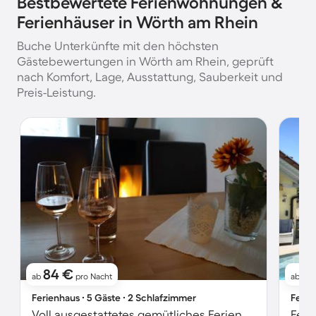
Bestbewertete Ferienwohnungen &
Ferienhäuser in Wörth am Rhein
Buche Unterkünfte mit den höchsten
Gästebewertungen in Wörth am Rhein, geprüft
nach Komfort, Lage, Ausstattung, Sauberkeit und
Preis-Leistung.
84 €
8
ab
pro Nacht
ab
Ferienhaus ∙ 5 Gäste ∙ 2 Schlafzimmer
Ferie
Voll ausgestattetes gemütliches Ferienhaus mit Grill und Garten | Haustiere sind willkommen