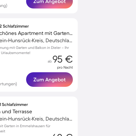
Zum Angebot
ung)
 2 Schlafzimmer
Familienorientiertes schönes Apartment mit Garten und Terrasse | Haustierfreundlich
Emmelshausen, Rhein-Hunsrück-Kreis, Deutschland
ung mit Garten und Balkon in Dieler – Ihr
he Urlaubsmomente!
95 €
ab
pro Nacht
Zum Angebot
rtungen)
 1 Schlafzimmer
 und Terrasse
Emmelshausen, Rhein-Hunsrück-Kreis, Deutschland
t Garten in Emmelshausen für
eit