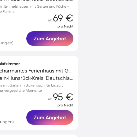
2 in Emmelshausen mit Garten und Küche –
e Familie!
69 €
ab
pro Nacht
Zum Angebot
tungen)
chlafzimmer
Familienfreundliches charmantes Ferienhaus mit Garten und Terrasse
Emmelshausen, Rhein-Hunsrück-Kreis, Deutschland
s mit Garten in Bickenbach für bis zu 5
r unvergessliche Momente
95 €
ab
pro Nacht
Zum Angebot
tungen)