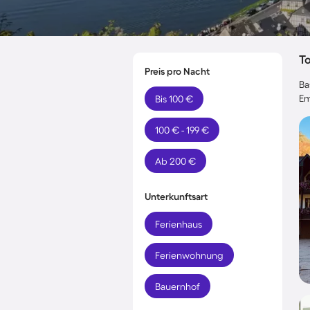
T
Preis pro Nacht
Ba
Em
Bis 100 €
100 € - 199 €
Ab 200 €
Unterkunftsart
Ferienhaus
Ferienwohnung
Bauernhof