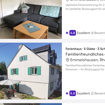
Idyllische Ferienwohnung für 
Ihr perfekter Rückzugsort für di
4.8
Exzellent
(6 Bewer
Ferienhaus ∙ 5 Gäste ∙ 3 S
Familienfreundliches Ferienhau
Personen – Ihr Rückzugsort fü
5.0
Exzellent
(2 Bewer