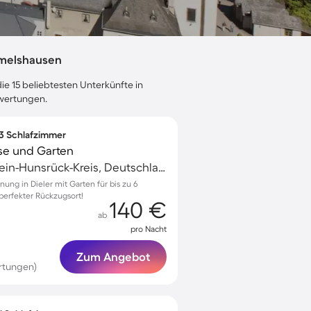
mmelshausen
ie 15 beliebtesten Unterkünfte in
ewertungen.
 3 Schlafzimmer
se und Garten
Emmelshausen, Rhein-Hunsrück-Kreis, Deutschland
ung in Dieler mit Garten für bis zu 6
perfekter Rückzugsort!
140 €
ab
pro Nacht
Zum Angebot
rtungen)