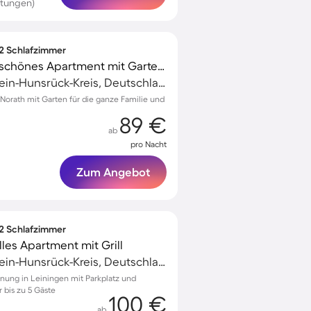
rtungen)
 2 Schlafzimmer
Familienfreundliches schönes Apartment mit Garten und Terrasse | Hunde erlaubt
Emmelshausen, Rhein-Hunsrück-Kreis, Deutschland
orath mit Garten für die ganze Familie und
89 €
ab
pro Nacht
Zum Angebot
 2 Schlafzimmer
lles Apartment mit Grill
Emmelshausen, Rhein-Hunsrück-Kreis, Deutschland
nung in Leiningen mit Parkplatz und
 bis zu 5 Gäste
100 €
ab