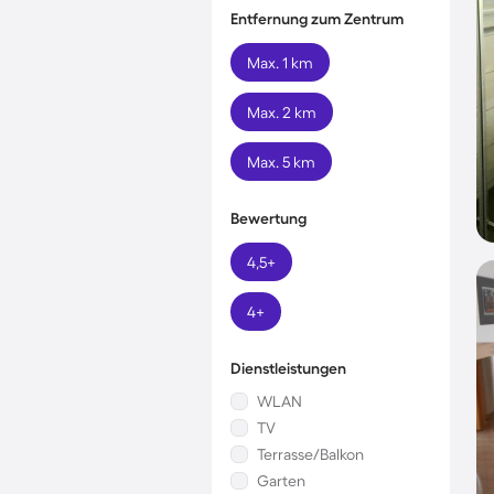
Entfernung zum Zentrum
Max. 1 km
Max. 2 km
Max. 5 km
Bewertung
4,5+
4+
Dienstleistungen
WLAN
TV
Terrasse/Balkon
Garten