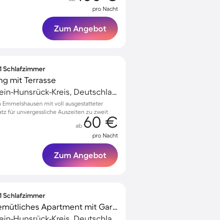
pro Nacht
Zum Angebot
 1 Schlafzimmer
g mit Terrasse
Emmelshausen, Rhein-Hunsrück-Kreis, Deutschland
 Emmelshausen mit voll ausgestatteter
tz für unvergessliche Auszeiten zu zweit
60 €
ab
pro Nacht
Zum Angebot
 1 Schlafzimmer
Kinderfreundliches gemütliches Apartment mit Garten und Terrasse | Gartenblick
Emmelshausen, Rhein-Hunsrück-Kreis, Deutschland