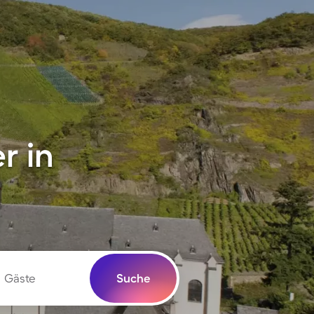
r in
Gäste
Suche