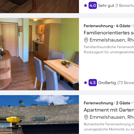
4.0
Sehr gut
(1 Bewert
Ferienwohnung ∙ 4 Gäste ∙
Familienfreundliche Ferienwohn
Rückzugsort für unvergesslic
4.5
Großartig
(73 Bewe
Ferienwohnung ∙ 2 Gäste ∙
Apartment mit Garten
Romantische Ferienwohnung mi
unvergessliche Momente zu zw