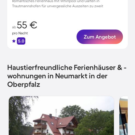
Romantisches Ferienhaus mit Whirlpool und Garten in
Trautmannshofen für unvergessliche Auszeiten zu zweit
55 €
ab
pro Nacht
Zum Angebot
5.0
Haustierfreundliche Ferienhäuser & -
wohnungen in Neumarkt in der
Oberpfalz