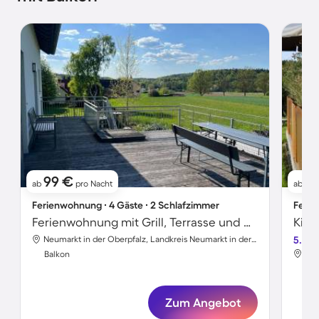
99 €
14
ab
pro Nacht
ab
Ferienwohnung ∙ 4 Gäste ∙ 2 Schlafzimmer
Ferie
Ferienwohnung mit Grill, Terrasse und Garten | Bergblick
Neumarkt in der Oberpfalz, Landkreis Neumarkt in der Oberpfalz, Deutschland
5.0
Balkon
Bal
Zum Angebot