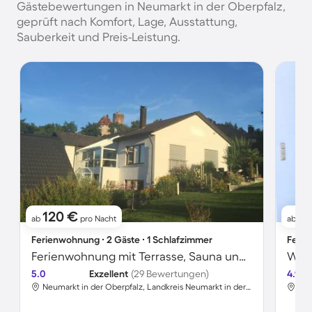
Gästebewertungen in Neumarkt in der Oberpfalz,
geprüft nach Komfort, Lage, Ausstattung,
Sauberkeit und Preis-Leistung.
120 €
11
ab
pro Nacht
ab
Ferienwohnung ∙ 2 Gäste ∙ 1 Schlafzimmer
Ferie
Ferienwohnung mit Terrasse, Sauna und Garten | Ideal für Homeoffice
Woh
5.0
Exzellent
(29 Bewertungen)
4.9
Neumarkt in der Oberpfalz, Landkreis Neumarkt in der Oberpfalz, Deutschland