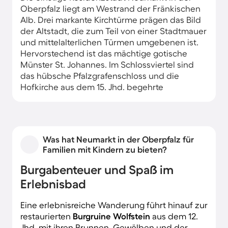
Oberpfalz liegt am Westrand der Fränkischen
Alb. Drei markante Kirchtürme prägen das Bild
der Altstadt, die zum Teil von einer Stadtmauer
und mittelalterlichen Türmen umgebenen ist.
Hervorstechend ist das mächtige gotische
Münster St. Johannes. Im Schlossviertel sind
das hübsche Pfalzgrafenschloss und die
Hofkirche aus dem 15. Jhd. begehrte
Fotomotive. Eine bequeme und geräumige
Unterkunft finden Sie in der Altstadt und am
nahen Schlossweiher.
Was hat Neumarkt in der Oberpfalz für
Familien mit Kindern zu bieten?
Burgabenteuer und Spaß im
Erlebnisbad
Eine erlebnisreiche Wanderung führt hinauf zur
restaurierten
Burgruine Wolfstein
aus dem 12.
Jhd. mit ihren Brunnen, Gewölben und der