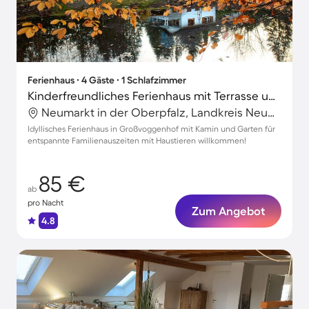
Ferienhaus ∙ 4 Gäste ∙ 1 Schlafzimmer
Kinderfreundliches Ferienhaus mit Terrasse und Garten | Gartenblick | Haustiere erlaubt
Neumarkt in der Oberpfalz, Landkreis Neumarkt in der Oberpfalz, Deutschland
Idyllisches Ferienhaus in Großvoggenhof mit Kamin und Garten für
entspannte Familienauszeiten mit Haustieren willkommen!
85 €
ab
pro Nacht
Zum Angebot
4.8