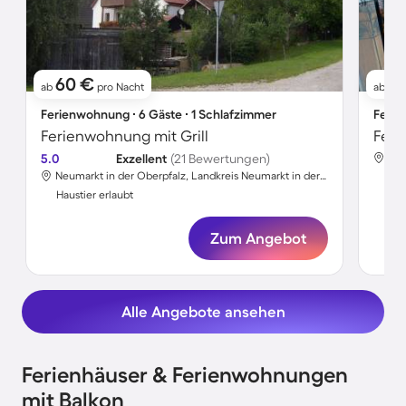
60 €
3
ab
pro Nacht
ab
Ferienwohnung ∙ 6 Gäste ∙ 1 Schlafzimmer
Ferie
Ferienwohnung mit Grill
5.0
Exzellent
(21 Bewertungen)
Neumarkt in der Oberpfalz, Landkreis Neumarkt in der Oberpfalz, Deutschland
Hau
Haustier erlaubt
Zum Angebot
Alle Angebote ansehen
Ferienhäuser & Ferienwohnungen
mit Balkon