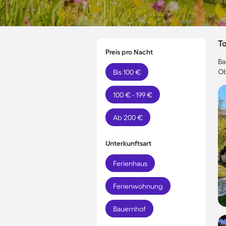
T
Preis pro Nacht
Ba
Ob
Bis 100 €
100 € - 199 €
Ab 200 €
Unterkunftsart
Ferienhaus
Ferienwohnung
Bauernhof