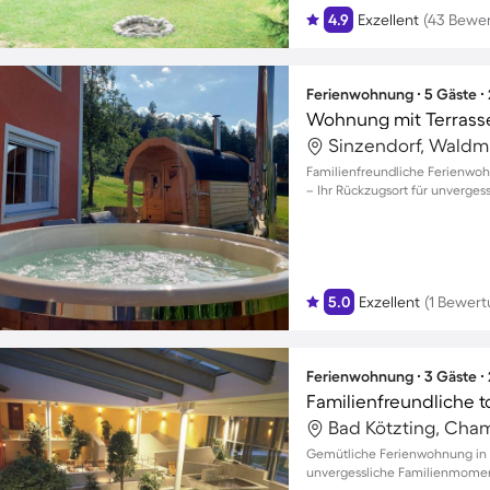
4.9
Exzellent
(43 Bewe
Ferienwohnung ∙ 5 Gäste ∙
Wohnung mit Terrasse
Sinzendorf, Waldm
Familienfreundliche Ferienwoh
– Ihr Rückzugsort für unverge
5.0
Exzellent
(1 Bewert
Ferienwohnung ∙ 3 Gäste ∙
Bad Kötzting, Cha
Gemütliche Ferienwohnung in B
unvergessliche Familienmomen