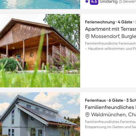
4.6
Großartig
(5 Bewer
Ferienwohnung ∙ 4 Gäste ∙
Mossendorf, Burgl
Familienfreundliche Ferienwoh
– Haustiere willkommen und Par
Ferienhaus ∙ 6 Gäste ∙ 3 S
Waldmünchen, Cha
Familienfreundliches Ferienhaus
Entspannung im Garten und Saun