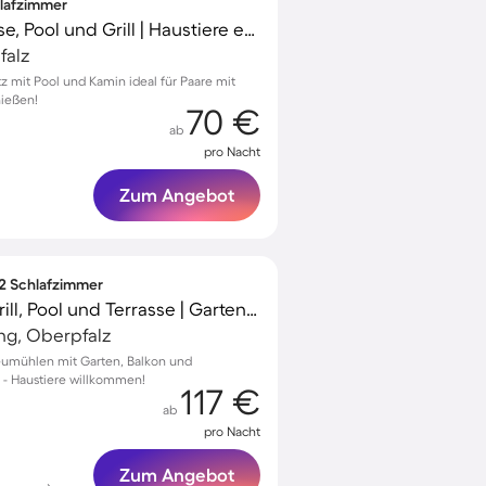
hlafzimmer
Ferienhaus mit Terrasse, Pool und Grill | Haustiere erlaubt
falz
z mit Pool und Kamin ideal für Paare mit
nießen!
70 €
ab
pro Nacht
Zum Angebot
 2 Schlafzimmer
Ferienwohnung mit Grill, Pool und Terrasse | Gartenblick
g, Oberpfalz
eumühlen mit Garten, Balkon und
e - Haustiere willkommen!
117 €
ab
pro Nacht
Zum Angebot