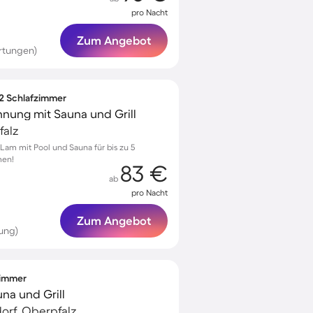
pro Nacht
Zum Angebot
rtungen)
 2 Schlafzimmer
nung mit Sauna und Grill
falz
am mit Pool und Sauna für bis zu 5
men!
83 €
ab
pro Nacht
Zum Angebot
ung)
zimmer
na und Grill
orf, Oberpfalz