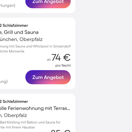
Zum Angebot
rtungen)
 2 Schlafzimmer
, Grill und Sauna
ünchen, Oberpfalz
nung mit Sauna und Whirlpool in Sinzendorf
ssliche Momente
74 €
ab
pro Nacht
Zum Angebot
ung)
 2 Schlafzimmer
Familienfreundliche tolle Ferienwohnung mit Terrasse und Sauna | Haustierfreundlich
m, Oberpfalz
ad Kötzting mit Balkon und Sauna für
te mit Ihrem Haustier