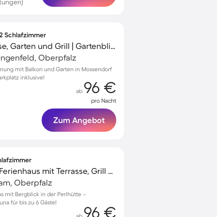
tungen)
 2 Schlafzimmer
Apartment mit Terrasse, Garten und Grill | Gartenblick
engenfeld, Oberpfalz
nung mit Balkon und Garten in Mossendorf
kplatz inklusive!
96 €
ab
pro Nacht
Zum Angebot
chlafzimmer
Familienfreundliches Ferienhaus mit Terrasse, Grill und Garten | Bergblick | Haustierfreundlich
m, Oberpfalz
 mit Bergblick in der Perlhütte –
a für bis zu 6 Gäste!
96 €
ab