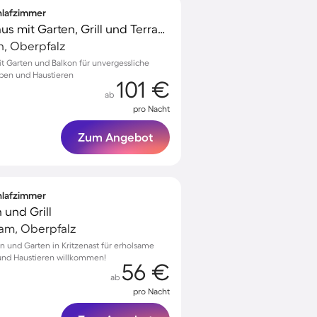
chlafzimmer
Gemütliches Ferienhaus mit Garten, Grill und Terrasse | Haustiere erlaubt
h, Oberpfalz
mit Garten und Balkon für unvergessliche
ben und Haustieren
101 €
ab
pro Nacht
Zum Angebot
chlafzimmer
 und Grill
m, Oberpfalz
in und Garten in Kritzenast für erholsame
 und Haustieren willkommen!
56 €
ab
pro Nacht