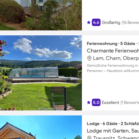
4.6
Großartig
(16 Bewe
Ferienwohnung ∙ 5 Gäste ∙
Charmante Ferienwoh
Lam, Cham, Oberp
Gemütliche Ferienwohnung in L
Personen – Haustiere willkom
5.0
Exzellent
(1 Bewert
Lodge ∙ 6 Gäste ∙ 2 Schlaf
Lodge mit Garten, Sau
Trausnitz, Schwand