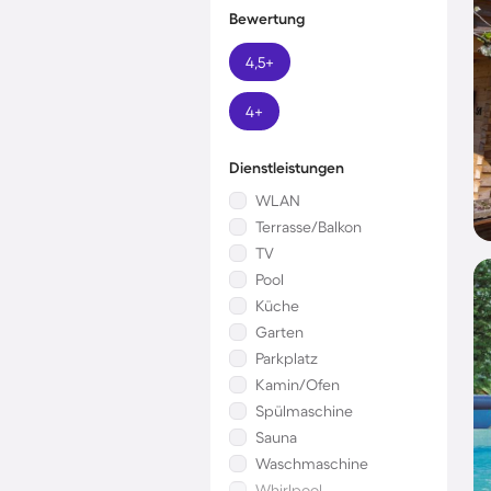
Bewertung
4,5+
4+
Dienstleistungen
WLAN
Terrasse/Balkon
TV
Pool
Küche
Garten
Parkplatz
Kamin/Ofen
Spülmaschine
Sauna
Waschmaschine
Whirlpool