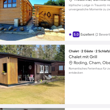
Idyllische Lodge in Trausnitz 
unvergessliche Momente zu zw
5.0
Exzellent
(2 Bewer
Chalet ∙ 2 Gäste ∙ 2 Schla
Chalet mit Grill
Roding, Cham, Obe
Romantisches Ferienhaus für zw
entdecken