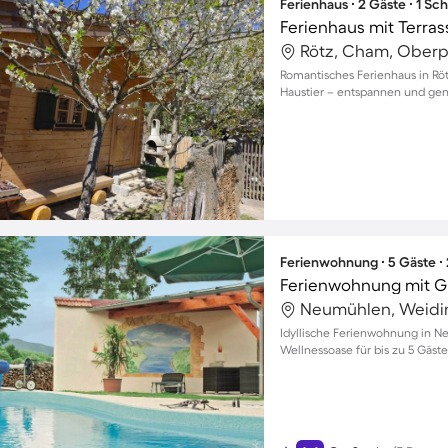
Ferienhaus ∙ 2 Gäste ∙ 1 Sc
Rötz, Cham, Oberp
Romantisches Ferienhaus in Röt
Haustier – entspannen und ge
Ferienwohnung ∙ 5 Gäste ∙
Neumühlen, Weidin
Idyllische Ferienwohnung in N
Wellnessoase für bis zu 5 Gäst