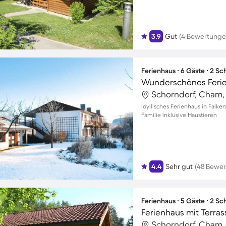
3.9
Gut
(4 Bewertunge
Ferienhaus ∙ 6 Gäste ∙ 2 S
Schorndorf, Cham,
Idyllisches Ferienhaus in Falke
Familie inklusive Haustieren
4.4
Sehr gut
(48 Bewe
Ferienhaus ∙ 5 Gäste ∙ 2 S
Schorndorf, Cham,