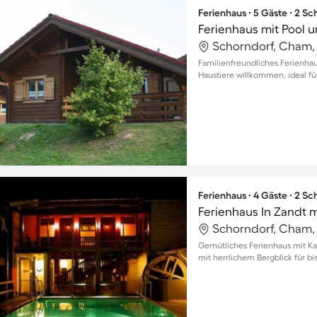
Ferienhaus ∙ 5 Gäste ∙ 2 S
Ferienhaus mit Pool u
Schorndorf, Cham,
Familienfreundliches Ferienhau
Haustiere willkommen, ideal für
Ferienhaus ∙ 4 Gäste ∙ 2 S
Ferienhaus In Zandt m
Schorndorf, Cham,
Gemütliches Ferienhaus mit Ka
mit herrlichem Bergblick für 