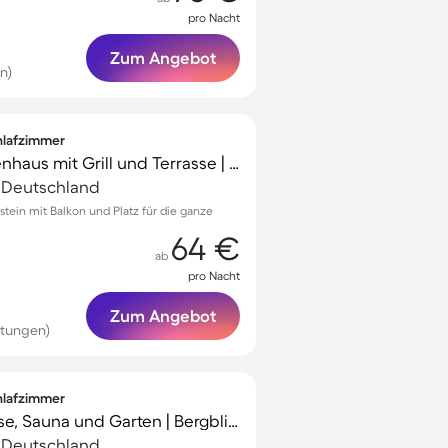
pro Nacht
Zum Angebot
n)
chlafzimmer
Wunderschönes Ferienhaus mit Grill und Terrasse | Hunde erlaubt
 Deutschland
nstein mit Balkon und Platz für die ganze
64 €
ab
pro Nacht
Zum Angebot
rtungen)
chlafzimmer
Ferienhaus mit Terrasse, Sauna und Garten | Bergblick
 Deutschland