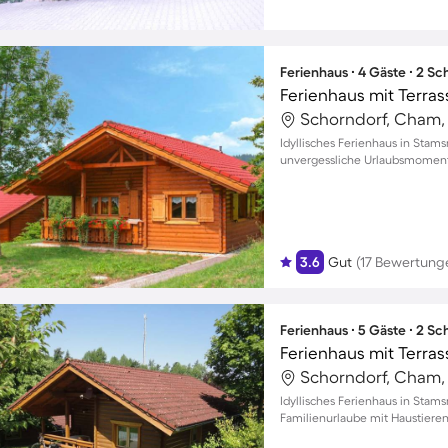
Ferienhaus ∙ 4 Gäste ∙ 2 S
Ferienhaus mit Terras
Schorndorf, Cham,
Idyllisches Ferienhaus in Stam
unvergessliche Urlaubsmomente
3.6
Gut
(17 Bewertung
Ferienhaus ∙ 5 Gäste ∙ 2 S
Ferienhaus mit Terras
Schorndorf, Cham,
Idyllisches Ferienhaus in Stam
Familienurlaube mit Haustier