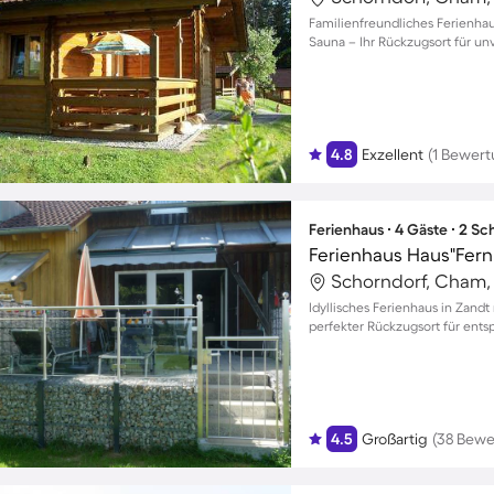
Familienfreundliches Ferienhau
Sauna – Ihr Rückzugsort für un
4.8
Exzellent
(1 Bewert
Ferienhaus ∙ 4 Gäste ∙ 2 S
Schorndorf, Cham,
Idyllisches Ferienhaus in Zandt 
perfekter Rückzugsort für ents
4.5
Großartig
(38 Bewe