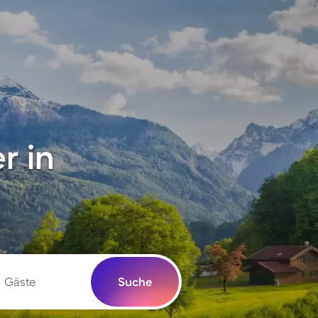
r in
Gäste
Suche