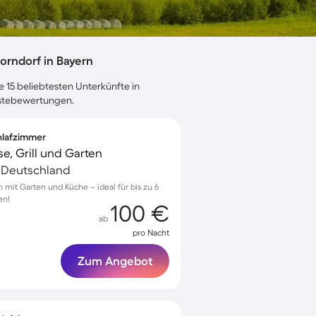
rndorf in Bayern
e 15 beliebtesten Unterkünfte in
Gästebewertungen.
chlafzimmer
e, Grill und Garten
 Deutschland
h mit Garten und Küche – ideal für bis zu 6
en!
100 €
ab
pro Nacht
Zum Angebot