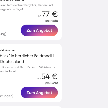
s in Stamsried mit Bergblick, Garten und
vergessliche Tage!
77 €
ab
pro Nacht
Zum Angebot
ung)
chlafzimmer
Ferienhaus Haus"Fernblick" in herrlicher Feldrandl inkl Nbk
 Deutschland
mit Kamin und Platz für bis zu 5 Gäste – Ihr
pannte Tage!
54 €
ab
pro Nacht
Zum Angebot
rtungen)