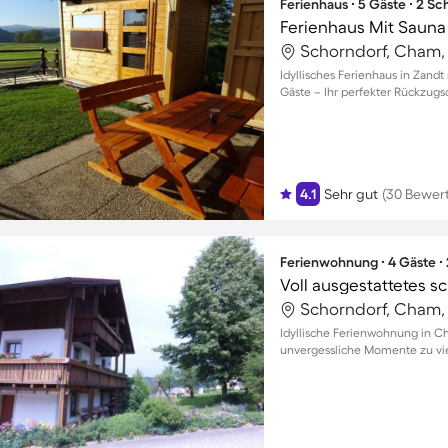
Ferienhaus ∙ 5 Gäste ∙ 2 S
Ferienhaus Mit Sauna
Schorndorf, Cham,
Idyllisches Ferienhaus in Zandt
Gäste – Ihr perfekter Rückzugs
4.1
Sehr gut
(30 Bewer
Ferienwohnung ∙ 4 Gäste ∙
Schorndorf, Cham,
Idyllische Ferienwohnung in C
unvergessliche Momente zu vi