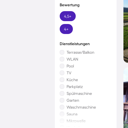
Bewertung
4,5+
4+
Dienstleistungen
Terrasse/Balkon
WLAN
Pool
TV
Küche
Parkplatz
Spülmaschine
Garten
Waschmaschine
Sauna
Mikrowelle
Kinderbett