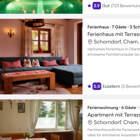
3.9
Gut
(725 Bewertun
Ferienhaus ∙ 7 Gäste ∙ 3 S
Ferienhaus mit Terrass
Schorndorf, Cham,
Idyllisches Ferienhaus in Ober
erholsame Familienurlaube bis
5.0
Exzellent
(3 Bewer
Ferienwohnung ∙ 4 Gäste ∙
Apartment mit Terrass
Schorndorf, Cham,
Familienfreundliche Ferienwoh
ideal für erholsame Auszeiten 