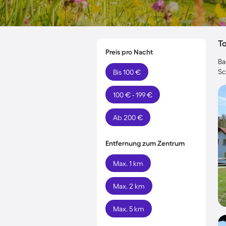
T
Preis pro Nacht
Ba
Sc
Bis 100 €
100 € - 199 €
Ab 200 €
Entfernung zum Zentrum
Max. 1 km
Max. 2 km
Max. 5 km