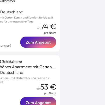
chlafzimmer
 Deutschland
 mit Garten Kamin und Komfort für bis zu 5
ort für unvergessliche Tage
74 €
ab
pro Nacht
Zum Angebot
tungen)
 2 Schlafzimmer
Voll ausgestattetes schönes Apartment mit Garten und Terrasse
 Deutschland
hamerau mit Gartenblick und Balkon für
ert
53 €
ab
pro Nacht
Zum Angebot