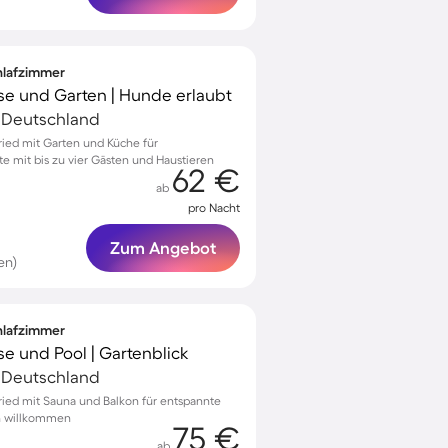
chlafzimmer
se und Garten | Hunde erlaubt
 Deutschland
sried mit Garten und Küche für
 mit bis zu vier Gästen und Haustieren
62 €
ab
pro Nacht
Zum Angebot
en)
chlafzimmer
se und Pool | Gartenblick
 Deutschland
sried mit Sauna und Balkon für entspannte
en willkommen
75 €
ab