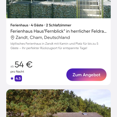
Ferienhaus ∙ 4 Gäste ∙ 2 Schlafzimmer
Ferienhaus Haus"Fernblick" in herrlicher Feldrandl inkl Nbk
Zandt, Cham, Deutschland
Idyllisches Ferienhaus in Zandt mit Kamin und Platz für bis zu 5
Gäste – Ihr perfekter Rückzugsort für entspannte Tage!
54 €
ab
pro Nacht
Zum Angebot
4.5