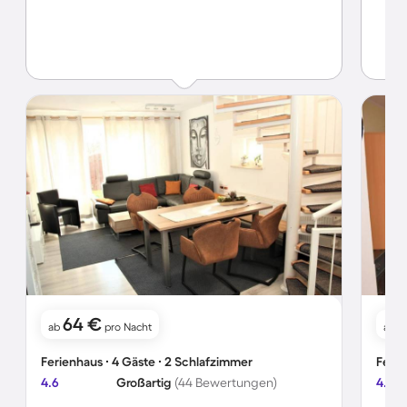
64 €
ab
pro Nacht
ab
Ferienhaus ∙ 4 Gäste ∙ 2 Schlafzimmer
Ferie
4.6
Großartig
(44 Bewertungen)
4.7