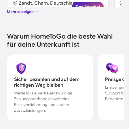
Zandt, Cham, Deutschland
Z
Zum Angebot
Mehr anzeigen
Warum HomeToGo die beste Wahl
für deine Unterkunft ist
Sicher bezahlen und auf dem
Preisgekr
richtigen Weg bleiben
Erlebe nahtl
Wähle lokale, vertrauenswürdige
Support bei 
Zahlungsmethoden sowie eine
Bedenken.
Reiseversicherung und andere
Zusatzleistungen.