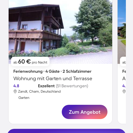
60 €
81
ab
pro Nacht
ab
Ferienwohnung ∙ 4 Gäste ∙ 2 Schlafzimmer
Ferie
Wohnung mit Garten und Terrasse
Apar
4.8
Exzellent
(51 Bewertungen)
4.7
Zandt, Cham, Deutschland
Zan
Garten
Gar
Zum Angebot