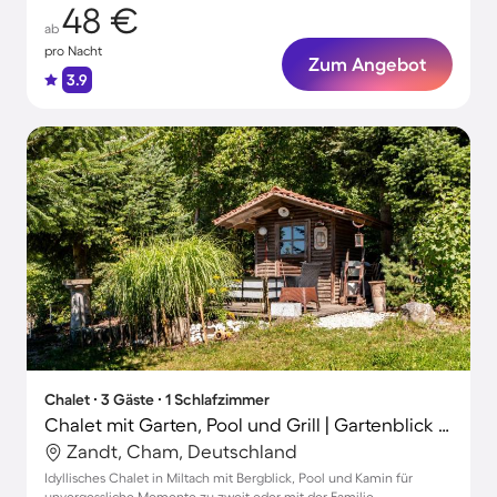
48 €
ab
pro Nacht
Zum Angebot
3.9
Chalet ∙ 3 Gäste ∙ 1 Schlafzimmer
Chalet mit Garten, Pool und Grill | Gartenblick | Ideal für Homeoffice
Zandt, Cham, Deutschland
Idyllisches Chalet in Miltach mit Bergblick, Pool und Kamin für
unvergessliche Momente zu zweit oder mit der Familie.