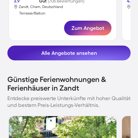
3.9
Gut
(706 Bewertungen)
4.8
Zandt, Cham, Deutschland
Zan
Terrasse/Balkon
Ter
Zum Angebot
Alle Angebote ansehen
Günstige Ferienwohnungen &
Ferienhäuser in Zandt
Entdecke preiswerte Unterkünfte mit hoher Qualität
und bestem Preis-Leistungs-Verhältnis.