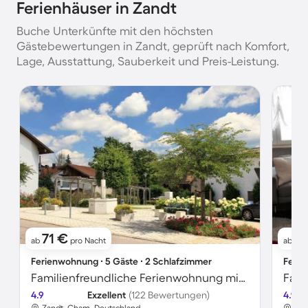
Ferienhäuser in Zandt
Buche Unterkünfte mit den höchsten
Gästebewertungen in Zandt, geprüft nach Komfort,
Lage, Ausstattung, Sauberkeit und Preis-Leistung.
71 €
76
ab
pro Nacht
ab
Ferienwohnung ∙ 5 Gäste ∙ 2 Schlafzimmer
Ferie
Familienfreundliche Ferienwohnung mit Garten und Grill | Haustierfreundlich
4.9
Exzellent
(122 Bewertungen)
4.9
Zandt, Cham, Deutschland
Zan