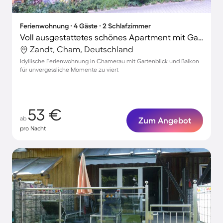
Ferienwohnung ∙ 4 Gäste ∙ 2 Schlafzimmer
Voll ausgestattetes schönes Apartment mit Garten und Terrasse
Zandt, Cham, Deutschland
Idyllische Ferienwohnung in Chamerau mit Gartenblick und Balkon
für unvergessliche Momente zu viert
53 €
ab
Zum Angebot
pro Nacht