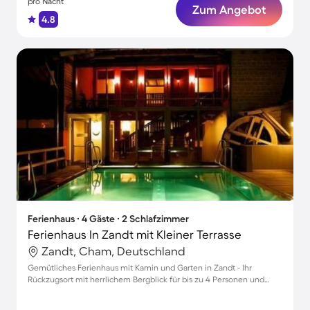
pro Nacht
Zum Angebot
4.8
Ferienhaus ∙ 4 Gäste ∙ 2 Schlafzimmer
Ferienhaus In Zandt mit Kleiner Terrasse
Zandt, Cham, Deutschland
Gemütliches Ferienhaus mit Kamin und Garten in Zandt - Ihr
Rückzugsort mit herrlichem Bergblick für bis zu 4 Personen und
Hunde willkommen!