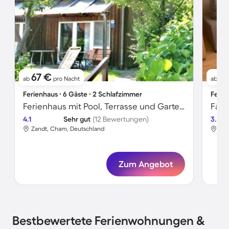
67 €
5
ab
pro Nacht
ab
Ferienhaus ∙ 6 Gäste ∙ 2 Schlafzimmer
Ferie
Ferienhaus mit Pool, Terrasse und Garten | Bergblick | Perfekt für die Arbeit von Zuhause
4.1
Sehr gut
(12 Bewertungen)
3.5
Zandt, Cham, Deutschland
Zan
Zum Angebot
Bestbewertete Ferienwohnungen &