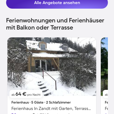
Alle Angebote ansehen
Ferienwohnungen und Ferienhäuser
mit Balkon oder Terrasse
64 €
7
ab
pro Nacht
ab
Ferienhaus ∙ 5 Gäste ∙ 2 Schlafzimmer
Ferie
Ferienhaus In Zandt mit Garten, Terrasse und Grill
Feri