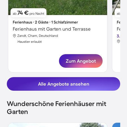
74 €
5
ab
pro Nacht
ab
Ferienhaus ∙ 2 Gäste ∙ 1 Schlafzimmer
Ferie
Ferienhaus mit Garten und Terrasse
Zandt, Cham, Deutschland
3.6
Zan
Haustier erlaubt
Hau
Zum Angebot
Alle Angebote ansehen
Wunderschöne Ferienhäuser mit
Garten