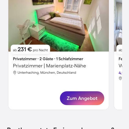
231 €
1
ab
pro Nacht
ab
Privatzimmer ∙ 2 Gäste ∙ 1 Schlafzimmer
Ferie
Privatzimmer | Marienplatz-Nähe
Wohn
Unterhaching, München, Deutschland
4.9
Unt
Zum Angebot