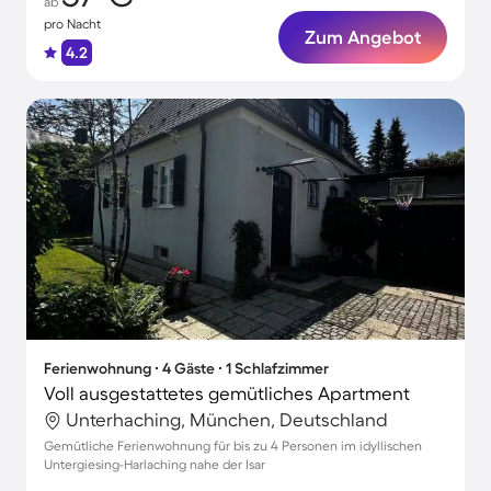
ab
pro Nacht
Zum Angebot
4.2
Ferienwohnung ∙ 4 Gäste ∙ 1 Schlafzimmer
Voll ausgestattetes gemütliches Apartment
Unterhaching, München, Deutschland
Gemütliche Ferienwohnung für bis zu 4 Personen im idyllischen
Untergiesing-Harlaching nahe der Isar