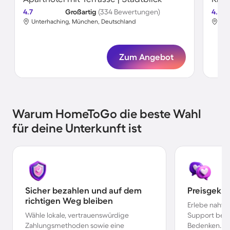
4.7
Großartig
(334 Bewertungen)
4.8
Unterhaching, München, Deutschland
Unt
Zum Angebot
Warum HomeToGo die beste Wahl
für deine Unterkunft ist
Sicher bezahlen und auf dem
Preisgekr
richtigen Weg bleiben
Erlebe nahtl
Wähle lokale, vertrauenswürdige
Support bei 
Zahlungsmethoden sowie eine
Bedenken.