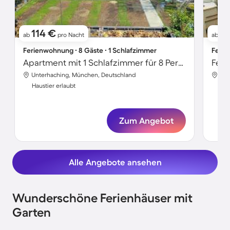
114 €
11
ab
pro Nacht
ab
Ferienwohnung ∙ 8 Gäste ∙ 1 Schlafzimmer
Ferie
Apartment mit 1 Schlafzimmer für 8 Personen
Unterhaching, München, Deutschland
Unt
Haustier erlaubt
Hau
Zum Angebot
Alle Angebote ansehen
Wunderschöne Ferienhäuser mit
Garten