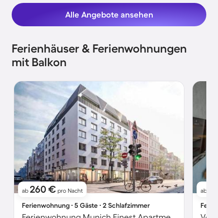
Alle Angebote ansehen
Ferienhäuser & Ferienwohnungen
mit Balkon
260 €
11
ab
pro Nacht
ab
Ferienwohnung ∙ 5 Gäste ∙ 2 Schlafzimmer
Ferie
Ferienwohnung Munich Finest Apartments 6