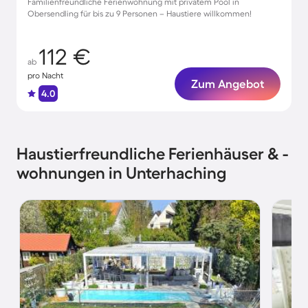
Familienfreundliche Ferienwohnung mit privatem Pool in
Obersendling für bis zu 9 Personen – Haustiere willkommen!
112 €
ab
pro Nacht
Zum Angebot
4.0
Haustierfreundliche Ferienhäuser & -
wohnungen in Unterhaching