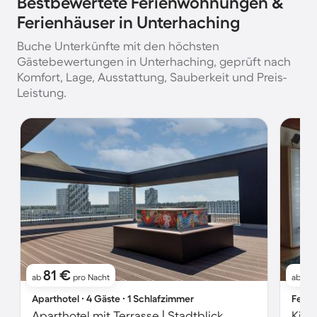
Bestbewertete Ferienwohnungen &
Ferienhäuser in Unterhaching
Buche Unterkünfte mit den höchsten
Gästebewertungen in Unterhaching, geprüft nach
Komfort, Lage, Ausstattung, Sauberkeit und Preis-
Leistung.
81 €
11
ab
pro Nacht
ab
Aparthotel ∙ 4 Gäste ∙ 1 Schlafzimmer
Ferie
Aparthotel mit Terrasse | Stadtblick