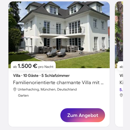
1.500 €
3
ab
pro Nacht
ab
Villa ∙ 10 Gäste ∙ 5 Schlafzimmer
Villa 
Familienorientierte charmante Villa mit Grill, Whirlpool und Garten | Gartenblick
Unterhaching, München, Deutschland
5.0
Unt
Garten
Gar
Zum Angebot